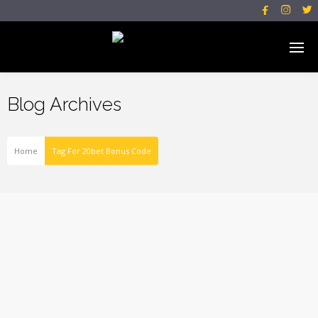



Blog Archives
Home
Tag For 20bet Bonus Code
20bet On Range
Casino In Inclusion
To Sportsbook: A