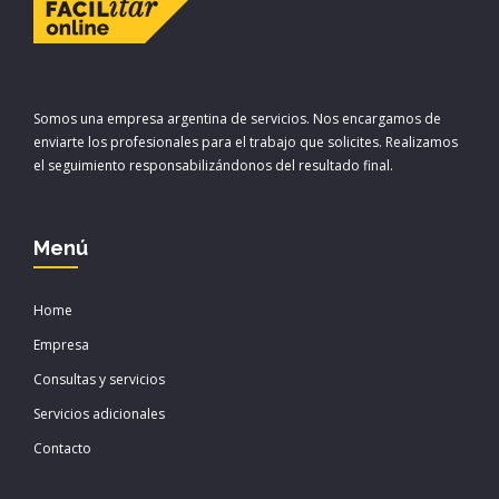
r
Somos una empresa argentina de servicios. Nos encargamos de
enviarte los profesionales para el trabajo que solicites. Realizamos
el seguimiento responsabilizándonos del resultado final.
Menú
Home
Empresa
Consultas y servicios
Servicios adicionales
Contacto