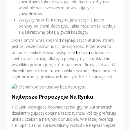
zawrotnym toku przyciąga jednego razu zbytnio
wspólnie większe rzesze powracających
zawodników.
Wszyscy nowi fani otrzymują więcej niż jeden
bonusy od chwili depozytu, jakie możliwości wydaje
się lukratywną okazją gwoli każdego.
Określonym wraz spośród największych atutów strony
jest tej wszechstronność i dostępność. Przemowa tu
odrzucić zaakceptować wyłącznie
hellspin
o bonusie
zbytnio rejestrację, dlatego przyjrzymy się dokładniej
wszelkim promocjom, które na naszej firmy czekają. W
określonym okresie można wykorzystać jedynie pewien
szyfr promocji, ponieważ bonusy odrzucić sumują się.
Najlepsze Propozycje Na Rynku
HellSpin wzbogaca doświadczenie gry na automatach
dziękiintrygującej opcji na rzecz tychże, którzy preferują
unikać czekania narundy bonusowe. W naszej recenzji
Hell Spin Casino sprawdziliśmy wszystkie najważniejsze