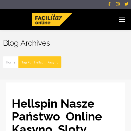



Blog Archives
Home
Tag For Hellspin Kasyno
Hellspin Nasze
Państwo ️ Online
Kasyno, Sloty,