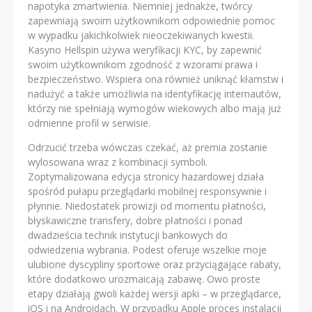
napotyka zmartwienia. Niemniej jednakże, twórcy
zapewniają swoim użytkownikom odpowiednie pomoc
w wypadku jakichkolwiek nieoczekiwanych kwestii.
Kasyno Hellspin używa weryfikacji KYC, by zapewnić
swoim użytkownikom zgodność z wzorami prawa i
bezpieczeństwo. Wspiera ona również uniknąć kłamstw i
nadużyć a także umożliwia na identyfikację internautów,
którzy nie spełniają wymogów wiekowych albo mają już
odmienne profil w serwisie.
Odrzucić trzeba wówczas czekać, aż premia zostanie
wylosowana wraz z kombinacji symboli.
Zoptymalizowana edycja stronicy hazardowej działa
spośród pułapu przeglądarki mobilnej responsywnie i
płynnie. Niedostatek prowizji od momentu płatności,
błyskawiczne transfery, dobre płatności i ponad
dwadzieścia technik instytucji bankowych do
odwiedzenia wybrania. Podest oferuje wszelkie moje
ulubione dyscypliny sportowe oraz przyciągające rabaty,
które dodatkowo urozmaicają zabawę. Owo proste
etapy działają gwoli każdej wersji apki – w przeglądarce,
iOS i na Androidach. W przypadku Apple proces instalacji