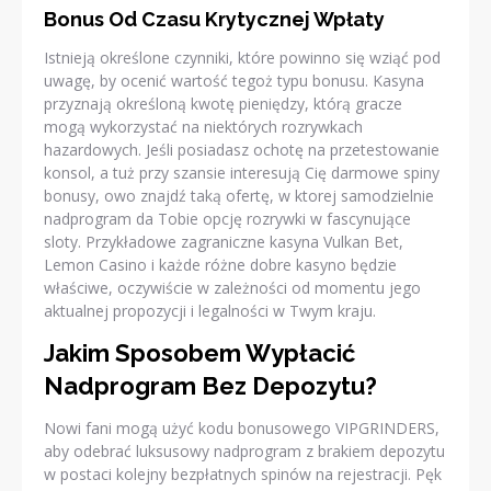
Bonus Od Czasu Krytycznej Wpłaty
Istnieją określone czynniki, które powinno się wziąć pod
uwagę, by ocenić wartość tegoż typu bonusu. Kasyna
przyznają określoną kwotę pieniędzy, którą gracze
mogą wykorzystać na niektórych rozrywkach
hazardowych. Jeśli posiadasz ochotę na przetestowanie
konsol, a tuż przy szansie interesują Cię darmowe spiny
bonusy, owo znajdź taką ofertę, w ktorej samodzielnie
nadprogram da Tobie opcję rozrywki w fascynujące
sloty. Przykładowe zagraniczne kasyna Vulkan Bet,
Lemon Casino i każde różne dobre kasyno będzie
właściwe, oczywiście w zależności od momentu jego
aktualnej propozycji i legalności w Twym kraju.
Jakim Sposobem Wypłacić
Nadprogram Bez Depozytu?
Nowi fani mogą użyć kodu bonusowego VIPGRINDERS,
aby odebrać luksusowy nadprogram z brakiem depozytu
w postaci kolejny bezpłatnych spinów na rejestracji. Pęk