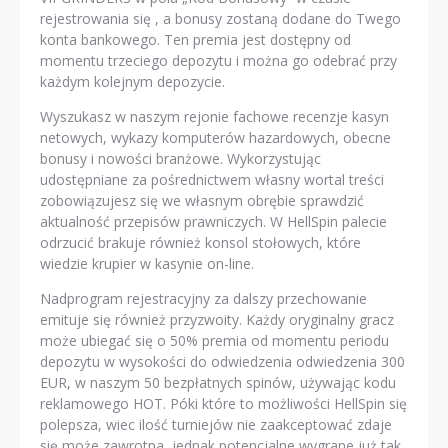
rejestrowania się , a bonusy zostaną dodane do Twego
konta bankowego. Ten premia jest dostępny od
momentu trzeciego depozytu i można go odebrać przy
każdym kolejnym depozycie.
Wyszukasz w naszym rejonie fachowe recenzje kasyn
netowych, wykazy komputerów hazardowych, obecne
bonusy i nowości branżowe. Wykorzystując
udostępniane za pośrednictwem własny wortal treści
zobowiązujesz się we własnym obrębie sprawdzić
aktualność przepisów prawniczych. W HellSpin palecie
odrzucić brakuje również konsol stołowych, które
wiedzie krupier w kasynie on-line.
Nadprogram rejestracyjny za dalszy przechowanie
emituje się również przyzwoity. Każdy oryginalny gracz
może ubiegać się o 50% premia od momentu periodu
depozytu w wysokości do odwiedzenia odwiedzenia 300
EUR, w naszym 50 bezpłatnych spinów, używając kodu
reklamowego HOT. Póki które to możliwości HellSpin się
polepsza, wiec ilość turniejów nie zaakceptować zdaje
się może zawrotna, jednak potencjalne wygrane już tak.