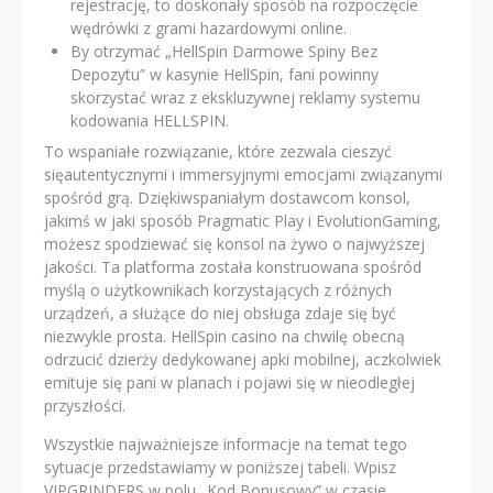
rejestrację, to doskonały sposób na rozpoczęcie
wędrówki z grami hazardowymi online.
By otrzymać „HellSpin Darmowe Spiny Bez
Depozytu” w kasynie HellSpin, fani powinny
skorzystać wraz z ekskluzywnej reklamy systemu
kodowania HELLSPIN.
To wspaniałe rozwiązanie, które zezwala cieszyć
sięautentycznymi i immersyjnymi emocjami związanymi
spośród grą. Dziękiwspaniałym dostawcom konsol,
jakimś w jaki sposób Pragmatic Play i EvolutionGaming,
możesz spodziewać się konsol na żywo o najwyższej
jakości. Ta platforma została konstruowana spośród
myślą o użytkownikach korzystających z różnych
urządzeń, a służące do niej obsługa zdaje się być
niezwykle prosta. HellSpin casino na chwilę obecną
odrzucić dzierży dedykowanej apki mobilnej, aczkolwiek
emituje się pani w planach i pojawi się w nieodległej
przyszłości.
Wszystkie najważniejsze informacje na temat tego
sytuacje przedstawiamy w poniższej tabeli. Wpisz
VIPGRINDERS w polu „Kod Bonusowy” w czasie