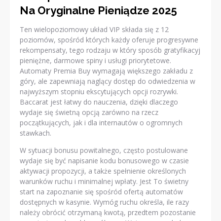
Na Oryginalne Pieniądze 2025
Ten wielopoziomowy układ VIP składa się z 12
poziomów, spośród których każdy oferuje progresywne
rekompensaty, tego rodzaju w który sposób gratyfikacyj
pieniężne, darmowe spiny i usługi priorytetowe.
Automaty Premia Buy wymagają większego zakładu z
góry, ale zapewniają naglący dostęp do odwiedzenia w
najwyższym stopniu ekscytujących opcji rozrywki.
Baccarat jest łatwy do nauczenia, dzięki dlaczego
wydaje się świetną opcją zarówno na rzecz
początkujących, jak i dla internautów o ogromnych
stawkach.
W sytuacji bonusu powitalnego, często postulowane
wydaje się być napisanie kodu bonusowego w czasie
aktywacji propozycji, a także spełnienie określonych
warunków ruchu i minimalnej wpłaty. Jest To świetny
start na zapoznanie się spośród ofertą automatów
dostępnych w kasynie. Wymóg ruchu określa, ile razy
należy obrócić otrzymaną kwotą, przedtem pozostanie