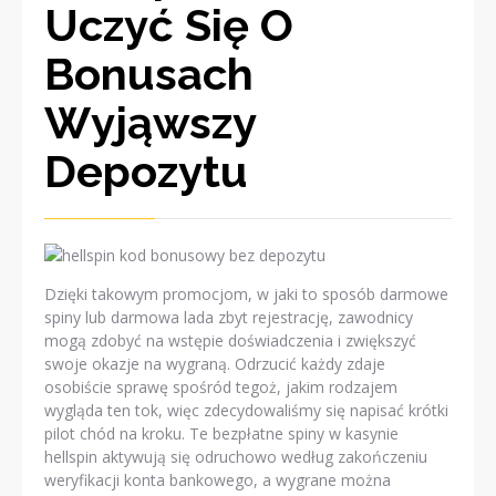
Uczyć Się O
Bonusach
Wyjąwszy
Depozytu
Dzięki takowym promocjom, w jaki to sposób darmowe
spiny lub darmowa lada zbyt rejestrację, zawodnicy
mogą zdobyć na wstępie doświadczenia i zwiększyć
swoje okazje na wygraną. Odrzucić każdy zdaje
osobiście sprawę spośród tegoż, jakim rodzajem
wygląda ten tok, więc zdecydowaliśmy się napisać krótki
pilot chód na kroku. Te bezpłatne spiny w kasynie
hellspin aktywują się odruchowo według zakończeniu
weryfikacji konta bankowego, a wygrane można