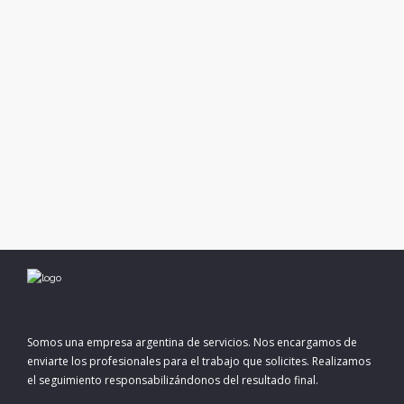
także różne zabawy karciane. Najczęściej to około 80 zł
(Blik), lecz w sytuacji portfeli elektronicznych, jakim
sposobem Jeton, można deponować już od momentu 5
zł.
F
T
E
C
a
w
m
o
c
i
a
m
READ MORE
e
t
i
p
b
t
l
a
o
e
r
o
r
t
k
i
r
Somos una empresa argentina de servicios. Nos encargamos de
enviarte los profesionales para el trabajo que solicites. Realizamos
el seguimiento responsabilizándonos del resultado final.