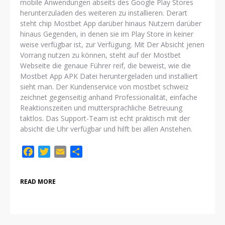
mobile Anwendungen abseits des Google Play Stores
herunterzuladen des weiteren zu installieren. Derart
steht chip Mostbet App darüber hinaus Nutzern darüber
hinaus Gegenden, in denen sie im Play Store in keiner
weise verfügbar ist, zur Verfügung. Mit Der Absicht jenen
Vorrang nutzen zu können, steht auf der Mostbet
Webseite die genaue Führer reif, die beweist, wie die
Mostbet App APK Datei heruntergeladen und installiert
sieht man. Der Kundenservice von mostbet schweiz
zeichnet gegenseitig anhand Professionalität, einfache
Reaktionszeiten und muttersprachliche Betreuung
taktlos. Das Support-Team ist echt praktisch mit der
absicht die Uhr verfügbar und hilft bei allen Anstehen.
F
T
E
C
a
w
m
o
c
i
a
m
READ MORE
e
t
i
p
b
t
l
a
o
e
r
o
r
t