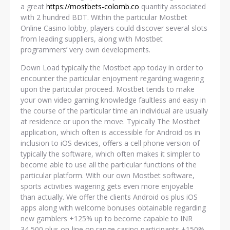
a great
https://mostbets-colomb.co
quantity associated
with 2 hundred BDT. Within the particular Mostbet
Online Casino lobby, players could discover several slots
from leading suppliers, along with Mostbet
programmers’ very own developments.
Down Load typically the Mostbet app today in order to
encounter the particular enjoyment regarding wagering
upon the particular proceed. Mostbet tends to make
your own video gaming knowledge faultless and easy in
the course of the particular time an individual are usually
at residence or upon the move. Typically The Mostbet
application, which often is accessible for Android os in
inclusion to iOS devices, offers a cell phone version of
typically the software, which often makes it simpler to
become able to use all the particular functions of the
particular platform. With our own Mostbet software,
sports activities wagering gets even more enjoyable
than actually. We offer the clients Android os plus iOS
apps along with welcome bonuses obtainable regarding
new gamblers +125% up to become capable to INR
34,500 plus on-line on range casino participants +150%