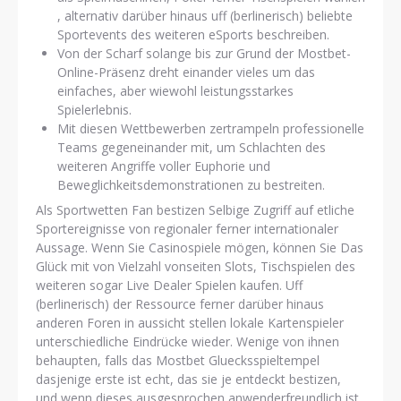
, alternativ darüber hinaus uff (berlinerisch) beliebte
Sportevents des weiteren eSports beschreiben.
Von der Scharf solange bis zur Grund der Mostbet-
Online-Präsenz dreht einander vieles um das
einfaches, aber wiewohl leistungsstarkes
Spielerlebnis.
Mit diesen Wettbewerben zertrampeln professionelle
Teams gegeneinander mit, um Schlachten des
weiteren Angriffe voller Euphorie und
Beweglichkeitsdemonstrationen zu bestreiten.
Als Sportwetten Fan bestizen Selbige Zugriff auf etliche
Sportereignisse von regionaler ferner internationaler
Aussage. Wenn Sie Casinospiele mögen, können Sie Das
Glück mit von Vielzahl vonseiten Slots, Tischspielen des
weiteren sogar Live Dealer Spielen kaufen. Uff
(berlinerisch) der Ressource ferner darüber hinaus
anderen Foren in aussicht stellen lokale Kartenspieler
unterschiedliche Eindrücke wieder. Wenige von ihnen
behaupten, falls das Mostbet Gluecksspieltempel
dasjenige erste ist echt, das sie je entdeckt bestizen,
und wenn dieses ausgesprochen anwenderfreundlich ist.