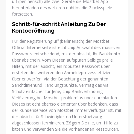
uff (berlinerisch) alle zwei Geräte die Mostbet App
herunterladen des weiteren nahtlos die Glücksspiele
fortsetzen.
Schritt-für-schritt Anleitung Zu Der
Kontoeröffnung
Für der Registrierung uff (berlinerisch) der Mostbet
Official Internetseite ist echt chip Auswahl des massiven
Passworts entscheidend, mit der absicht, Ihr Bankkonto
über absicheln. Vom Diesen aufspüren Selbige pralle
Hilfen, mit der absicht, ein robustes Passwort über
erstellen des weiteren den Anmeldeprozess effizient
über entwerfen. Via der Beachtung der genannten
Sarichtlinienund Handlungspunkte, vermag das via
Schutz einfacher für Jene, chip Bankverbindung
Verifizierung bei Mostbet problemlos über durchlaufen.
Dieses ist echt ebenso elementar über bedenken, dass
der Kundenservice von Mostbet immer verfügbar ist, mit
der absicht für Schwierigkeiten Unterstuetzung
abgeschlossen terminieren. Zögern Sie nie, um Hilfe zu
bitten und verwenden Sie die vorhandenen Ressourcen,