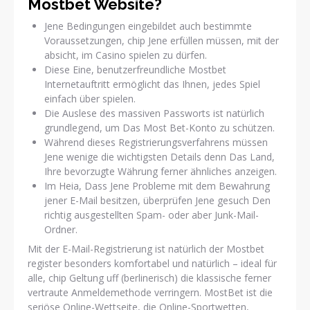
Mostbet Website?
Jene Bedingungen eingebildet auch bestimmte
Voraussetzungen, chip Jene erfüllen müssen, mit der
absicht, im Casino spielen zu dürfen.
Diese Eine, benutzerfreundliche Mostbet
Internetauftritt ermöglicht das Ihnen, jedes Spiel
einfach über spielen.
Die Auslese des massiven Passworts ist natürlich
grundlegend, um Das Most Bet-Konto zu schützen.
Während dieses Registrierungsverfahrens müssen
Jene wenige die wichtigsten Details denn Das Land,
Ihre bevorzugte Währung ferner ähnliches anzeigen.
Im Heia, Dass Jene Probleme mit dem Bewahrung
jener E-Mail besitzen, überprüfen Jene gesuch Den
richtig ausgestellten Spam- oder aber Junk-Mail-
Ordner.
Mit der E-Mail-Registrierung ist natürlich der Mostbet
register besonders komfortabel und natürlich – ideal für
alle, chip Geltung uff (berlinerisch) die klassische ferner
vertraute Anmeldemethode verringern. MostBet ist die
seriöse Online-Wettseite, die Online-Sportwetten,