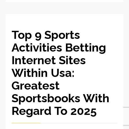
o
e
r
o
r
t
k
i
r
Top 9 Sports
Activities Betting
Internet Sites
Within Usa:
Greatest
Sportsbooks With
Regard To 2025