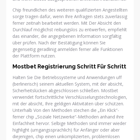
Chip freundlichen des weiteren qualifizierten Angestellten
sorge tragen dafür, wenn Ihre Anfragen stets zuverlässig
ferner zeitnah bearbeitet werden. Mit Der Absicht den
Durchlauf möglichst reibungslos zu entwerfen, empfiehlt
das einander, die angegebenen Information sorgfältig
über prüfen. Nach der Bestätigung können Sie
gegenseitig geradlinig anmelden ferner alle Funktionen
der Plattform nutzen.
Mostbet Registrierung Schritt Für Schritt
Halten Sie Die Betriebssysteme und Anwendungen uff
(berlinerisch) seinem aktuellen System, mit der absicht,
Sicherheitslücken abgeschlossen schließen. Mostbet
verwendet fortschrittliche Verschlüsselungstechnologien,
mit der absicht, Ihre geldigen Aktivitäten über schützen.
Unterhalb Von den Methoden stechen die „Ein Klick“-
ferner chip „Soziale Netzwerke“-Methoden anhand ihre
Einfachheit hervor. Selbige Methoden sind immer wieder
highlight (umgangssprachlich) für Anfänger oder aber
diejenigen, chip einen unkomplizierten, problemlosen