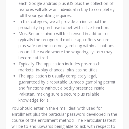
each Google android plus iOS plus the collection of
features will allow an individual in buy to completely
fulfill your gambling requires.
In this category, we all provide an individual the
probability in purchase to bet within live function.
MostBet.possuindo will be licensed in add-on to
typically the recognized mobile app offers secure
plus safe on the internet gambling within all nations
around the world where the wagering system may
become utilized.
Typically The application includes pre-match
markets, in-play chances, plus casino titles.
The application is usually completely legal,
guaranteed by a reputable Curacao gambling permit,
and functions without a bodily presence inside
Pakistan, making sure a secure plus reliable
knowledge for all.
You Should enter in the e mail deal with used for
enrollment plus the particular password developed in the
course of the enrollment method. The Particular fastest
will be to end upwards being able to ask with respect to