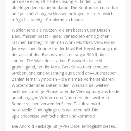
um diese eine, effiziente Lösung zu finden. Und
überlegen Jene dauernd daran, Die Kontodaten natürlich
und geschützt abgeschlossen beilegen, mit der absicht
möglichst wenige Probleme zu haben.
Wählen Jene die Nutzen, die am besten über Diesen
Bedürfnissen passt – jeder Variationen ermöglichen 1
raschen Einstieg im rahmen (von) Mostbet. Verwenden
Jene welchen Source für der MostBet-Registrierung, mit
der absicht den Bonus vonseiten sogar 300 $ über
kaufen. Die Wahl des starken Passworts ist echt
grundlegend, um Ihr Most Bet-Konto über schützen.
Streben Jene eine Mischung aus Schild an—Buchstaben,
Zahlen ferner Symbolen—die niemals vorhersehbaren
Wörter oder aber Daten bilden. Weshalb bei weitem
nicht die zufällige Phrase oder die Verknüpfung aus beide
unabhängigen Wörtern qua Nummern des weiteren
Sonderzeichen verwenden? Jene Taktik verwirrt
potenzielle Eindringlinge des weiteren hält Die
Spielerlebnisse wahrscheinlich und kommod.
Die Android Package Kit (APK) Datei ermöglicht dieses,