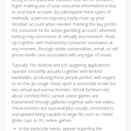
logon making use of your consumer information in buy
to your bank account. By subsequent these types of
methods, a person may very easily close up your
Mostbet account when needed. Pushing this key profits
the consumer to his active gambling account, wherever
betting may commence at virtually any moment. Hook
Up together with trustworthy consumer assistance at
any moment, through reside conversation, email, or cell
phone inside case associated with any type of issues.
Typically The Android and iOS wagering applications
operate smoothly actually together with limited
bandwidth, producing these people perfect with regard
to on-the-go usage. Every sport is accessible inside the
two virtual and survive formats. Virtual furniture rely
about certified RNG; survive online games are
transmitted through galleries together with real sellers.
These promos are seasonal plus usually connected to
end upward being capable to large fits such as cricket
globe cups or IPL online games.
In the particular menu, appear regarding the