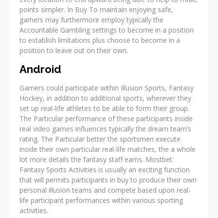
points simpler. In Buy To maintain enjoying safe,
gamers may furthermore employ typically the
Accountable Gambling settings to become in a position
to establish limitations plus choose to become in a
position to leave out on their own.
Android
Gamers could participate within Illusion Sports, Fantasy
Hockey, in addition to additional sports, wherever they
set up real-life athletes to be able to form their group.
The Particular performance of these participants inside
real video games influences typically the dream team’s
rating. The Particular better the sportsmen execute
inside their own particular real-life matches, the a whole
lot more details the fantasy staff earns. Mostbet
Fantasy Sports Activities is usually an exciting function
that will permits participants in buy to produce their own
personal illusion teams and compete based upon real-
life participant performances within various sporting
activities.