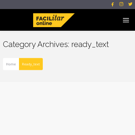



Category Archives: ready_text
Home
Ready_text
The Rise of Live
Dealer Games in
Online Casinos