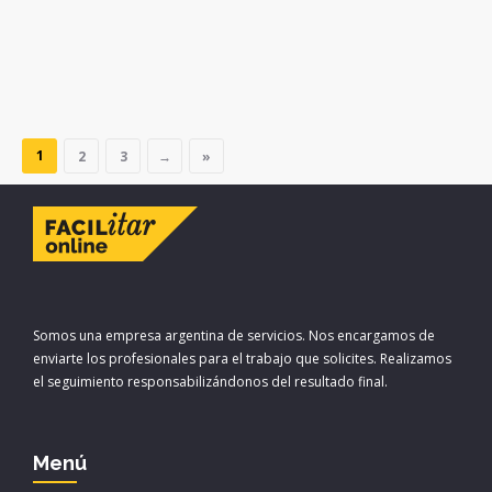
c
i
a
m
READ MORE
e
t
i
p
b
t
l
a
o
e
r
o
r
t
k
i
1
r
2
3
→
»
Somos una empresa argentina de servicios. Nos encargamos de
enviarte los profesionales para el trabajo que solicites. Realizamos
el seguimiento responsabilizándonos del resultado final.
Menú