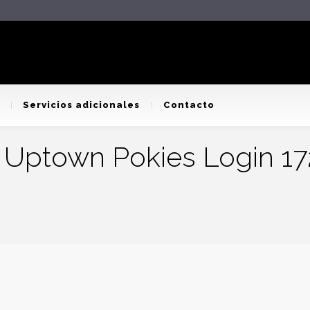
Servicios adicionales
Contacto
: Uptown Pokies Login 17