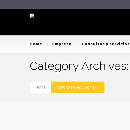
Home
Empresa
Consultas y servicios
Category Archives
Home
Uptown Pokies Login 172