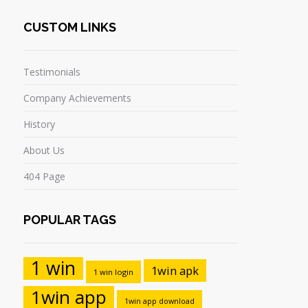
CUSTOM LINKS
Testimonials
Company Achievements
History
About Us
404 Page
POPULAR TAGS
1 win
1win apk
1 win login
1win app
1win app download