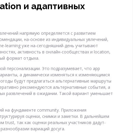
ation и адаптивных
влечений напрямую определяется с развитием
омендации, на-основе из индивидуальных увлечений,
e-learning уже на-сегодняшний-день учитывают
ностях, активность в онлайн-сообществах и location,
ый формат отдыха.
ной персонализации. Это подразумевает, что app
арианты, а динамически изменяться к изменяющимся
погоды будут предлагаться альтернативные маршруты
перативно рекомендуются альтернативные события, а
ых развлечений в ожидании. Такой вариант уменьшает
ий на фундаменте community. Приложения
руктурируя оценки, снимки и заметки. В дальнейшем
 trust, так как оценки реальных участников дадут-
разнообразии вариаций досуга.