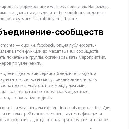
лировать формирование wellness-привычек. Например,
димости двигаться, выделять time-outdoors, ходить-в
 между work, relaxation и health-care.
 объединение-сообществ
lements — оценки, feedback, опция публиковать-
иление этой функции до масштаба full сообществ.
ать локальные-группы, организовывать мероприятия,
тнеров по увлечениям.
одели, где онлайн-сервис объединяет людей, а
езультатом, сервисы смогут реализовывать роль
зователем и услугой, но и между другими-
es для альтернативных-форм взаимодействия:
в, collaborative-projects.
аться улучшением moderation-tools и protection. Для
ться системы-рейтингов members, аутентификация и
жным сохранить доступность и при этом снизить риски.