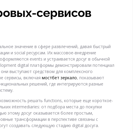
ровых-сервисов
льное значение в сфере развлечений, давая быстрый
ации и social ресурсам. Их массовое-внедрение
 оформляются events и устраивается досуг в обычной
elopment digital платформы демонстрировали потенциал
ь они выступают средством для комплексного
рые сервисы, включая
мостбет зеркало
, показывают
нкциональных решений, где интегрируются разные
стему.
озможность решать functions, которые еще короткое-
ких intermediaries: от подбора места до покупки
щью этому досуг оказывается более простым,
овные трансформации в перспективе связаны с
гут создавать следующую стадию digital досуга.