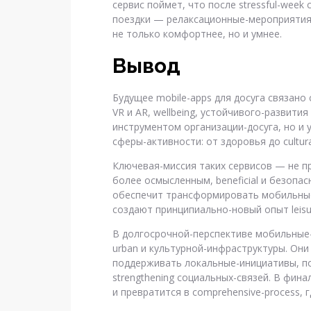
сервис поймет, что после stressful-week 
поездки — релаксационные-мероприятия д
не только комфортнее, но и умнее.
Вывод
Будущее mobile-apps для досуга связано
VR и AR, wellbeing, устойчивого-развития 
инструментом организации-досуга, но и
сферы-активности: от здоровья до cultural
Ключевая-миссия таких сервисов — не пр
более осмысленным, beneficial и безопас
обеспечит трансформировать мобильны
создают принципиально-новый опыт leisu
В долгосрочной-перспективе мобильные-
urban и культурной-инфраструктуры. Они
поддерживать локальные-инициативы, п
strengthening социальных-связей. В фин
и превратится в comprehensive-process, 