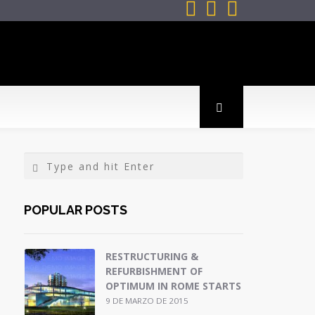



POPULAR POSTS
RESTRUCTURING &
REFURBISHMENT OF
OPTIMUM IN ROME STARTS
9 DE MARZO DE 2015