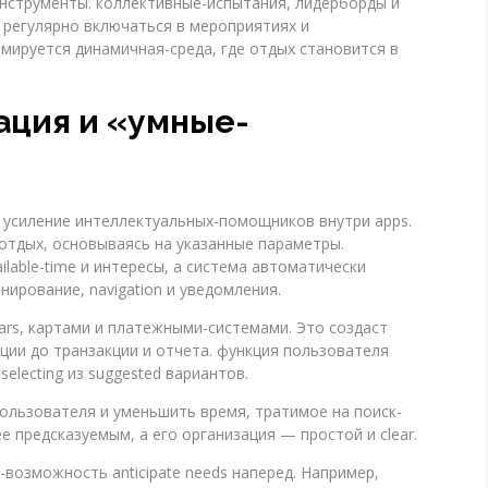
нструменты. коллективные-испытания, лидерборды и
 регулярно включаться в мероприятиях и
мируется динамичная-среда, где отдых становится в
ация и «умные-
усиление интеллектуальных-помощников внутри apps.
отдых, основываясь на указанные параметры.
ilable-time и интересы, а система автоматически
онирование, navigation и уведомления.
ars, картами и платежными-системами. Это создаст
ации до транзакции и отчета. функция пользователя
electing из suggested вариантов.
пользователя и уменьшить время, тратимое на поиск-
е предсказуемым, а его организация — простой и clear.
возможность anticipate needs наперед. Например,