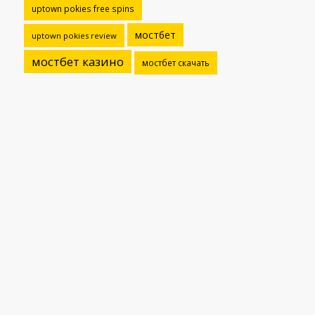
uptown pokies free spins
мостбет
uptown pokies review
мостбет казино
мостбет скачать