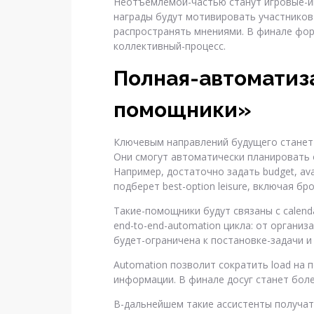
Неотъемлемой-частью станут игровые-и
награды будут мотивировать участников
распространять мнениями. В финале фор
коллективный-процесс.
Полная-автоматиз
помощники»
Ключевым направлений будущего станет 
Они смогут автоматически планировать 
Например, достаточно задать budget, ava
подберет best-option leisure, включая бр
Такие-помощники будут связаны с calend
end-to-end-automation цикла: от организ
будет-ограничена к постановке-задачи и s
Automation позволит сократить load на 
информации. В финале досуг станет боле
В-дальнейшем такие ассистенты получат-