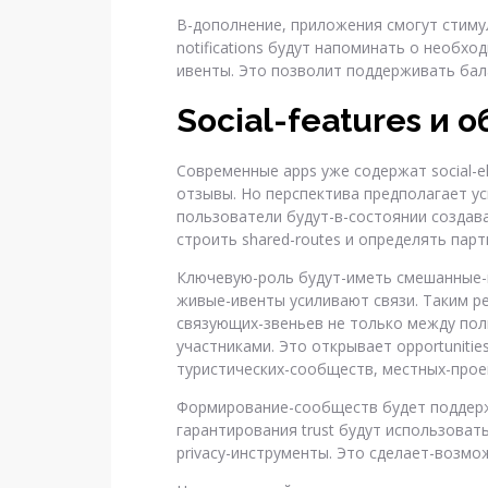
В-дополнение, приложения смогут стиму
notifications будут напоминать о необхо
ивенты. Это позволит поддерживать баланс
Social-features и
Современные apps уже содержат social-e
отзывы. Но перспектива предполагает ус
пользователи будут-в-состоянии создав
строить shared-routes и определять пар
Ключевую-роль будут-иметь смешанные-м
живые-ивенты усиливают связи. Таким р
связующих-звеньев не только между поль
участниками. Это открывает opportuniti
туристических-сообществ, местных-проекто
Формирование-сообществ будет поддержив
гарантирования trust будут использова
privacy-инструменты. Это сделает-возмо