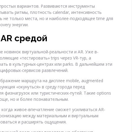
 простых вариантов. Развиваются инструменты
ывать ритмы, плотность calendar, интенсивность
ть не только места, но и наиболее-подходящее time для
overy энергии.
и AR средой
 новинок виртуальной-реальности и AR. Уже в-
ляющие «тестировать» trips через VR-тур, а
ть в культурных-центрах или parks. В дальнейшем эти
 цифровых-сервисов развлечений.
бражение маршрута на дисплее mobile, augmented
ункция «окунуться» в среду города перед
я физнагрузок или туристических-путей. Такие options
още, но и более познавательным.
», когда живое-впечатление сможет усиливаться AR-
нхронизацию между материальным и виртуальным
роваться и расширять ощущения.