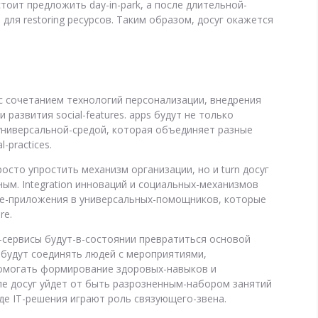
стоит предложить day-in-park, а после длительной-
ля restoring ресурсов. Таким образом, досуг окажется
 с сочетанием технологий персонализации, внедрения
и развития social-features. apps будут не только
 универсальной-средой, которая объединяет разные
-practices.
осто упростить механизм организации, но и turn досуг
ным. Integration инноваций и социальных-механизмов
е-приложения в универсальных-помощников, которые
re.
сервисы будут-в-состоянии превратиться основой
 будут соединять людей с мероприятиями,
омогать формирование здоровых-навыков и
але досуг уйдет от быть разрозненным-набором занятий
где IT-решения играют роль связующего-звена.