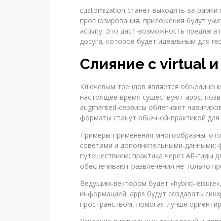
customization станет выходить-за-рамки
прогнозирования, приложения будут учит
activity. Это даст-возможность предлага
досуга, которое будет идеальным для rec
Слияние с virtual 
Ключевым трендов является объединение
настоящее-время существуют apps, позво
augmented-сервисы облегчают навигирова
форматы станут обычной-практикой для
Примеры-применения многообразны: ото
советами и дополнительными-данными; ф
путешествием; практика через AR-гиды дл
обеспечивают развлечения не только пр
Ведущим-вектором будет «hybrid-leisure
информацией. apps будут создавать си
пространством, помогая лучше ориенти