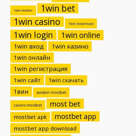
1win bet
1win aviator
1win casino
1win download
1win login
1win online
1win вход
1win казино
1win онлайн
1win регистрация
1win сайт
1win скачать
1вин
aviator mostbet
most bet
casino mostbet
mostbet app
mostbet apk
mostbet app download