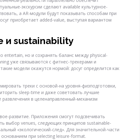
олненной-реальности параллельно обеспечит
альные-экскурсии сделают available культурное-
твовать, а AR-модули будут показывать способам при
ле досуг приобретает added-value, выступая вариантом
и sustainability
entertain, но и сохранять баланс между physical-
planning уже связываются с фитнес-трекерами и
такие модели окажутся нормой: досуг определится как
рмировать треки с основой-на уровня-физподготовки,
ниторить sleep-time и даже советовать лучшие
т развлечения в целенаправленный-механизм
вое-развитие. Приложения смогут подсвечивать
ть выбор venues, следующих принципов sustainable-
альный «экологический-след». Для значительной-части
нованием при selecting leisure-format.