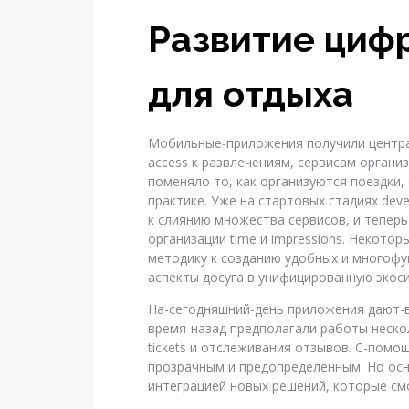
Развитие циф
для отдыха
Мобильные-приложения получили центра
access к развлечениям, сервисам организ
поменяло то, как организуются поездки,
практике. Уже на стартовых стадиях dev
к слиянию множества сервисов, и тепер
организации time и impressions. Некото
методику к созданию удобных и многофу
аспекты досуга в унифицированную экоси
На-сегодняшний-день приложения дают-в
время-назад предполагали работы несколь
tickets и отслеживания отзывов. С-помо
прозрачным и предопределенным. Но осн
интеграцией новых решений, которые смо