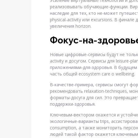
Усиление виртуальных-технологий и доп
реализовывать обучающие-функции. Вирту
наследие для тех, кто не-может путешес
physical-activity или excursions. В фина
увеличения horizon.
Фокус-на-здоровье 
Новые цифровые-сервисы будут не только 
activity и досугом. Сервисы для leisure-
приложениями-для-здоровья. В будущем 
часть общей ecosystem care о wellbeing.
В-качестве-примера, сервисы смогут фо
рекомендовать relaxation-techniques, мо
форматы-досуга для сил. Это превращае
поддержки-здоровья.
Ключевым-вектором окажется и устойчи
экологичные-варианты trips, ассистирова
consumption, а также мониторить персон
людей такой фактор окажется ключевым ос