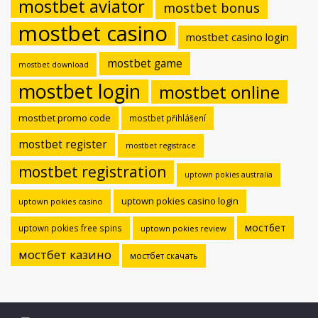
mostbet aviator
mostbet bonus
mostbet casino
mostbet casino login
mostbet game
mostbet download
mostbet login
mostbet online
mostbet promo code
mostbet přihlášení
mostbet register
mostbet registrace
mostbet registration
uptown pokies australia
uptown pokies casino login
uptown pokies casino
мостбет
uptown pokies free spins
uptown pokies review
мостбет казино
мостбет скачать