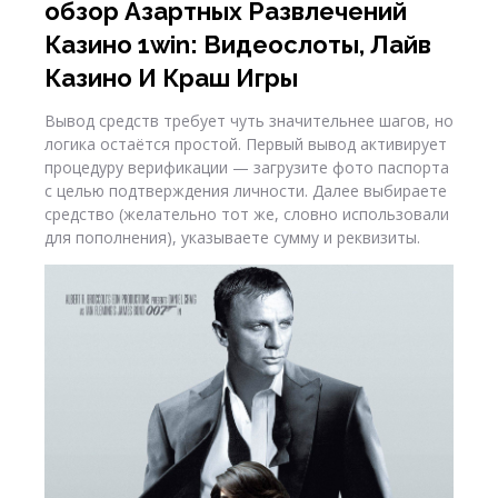
обзор Азартных Развлечений
Казино 1win: Видеослоты, Лайв
Казино И Краш Игры
Вывод средств требует чуть значительнее шагов, но
логика остаётся простой. Первый вывод активирует
процедуру верификации — загрузите фото паспорта
с целью подтверждения личности. Далее выбираете
средство (желательно тот же, словно использовали
для пополнения), указываете сумму и реквизиты.