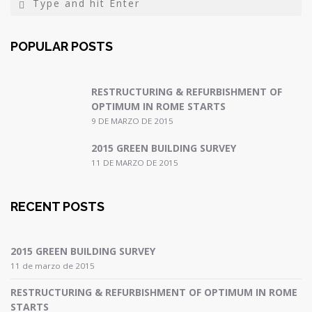
POPULAR POSTS
RESTRUCTURING & REFURBISHMENT OF
OPTIMUM IN ROME STARTS
9 DE MARZO DE 2015
2015 GREEN BUILDING SURVEY
11 DE MARZO DE 2015
RECENT POSTS
2015 GREEN BUILDING SURVEY
11 de marzo de 2015
RESTRUCTURING & REFURBISHMENT OF OPTIMUM IN ROME
STARTS