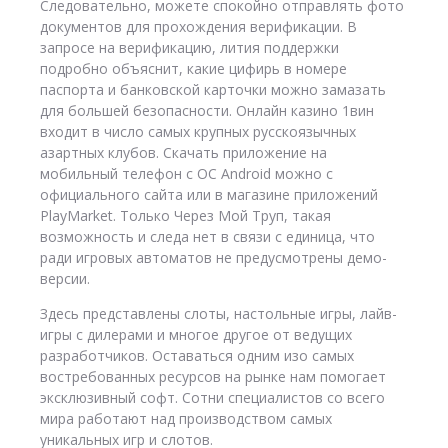
Следовательно, можете спокойно отправлять фото
документов для прохождения верификации. В
запросе на верификацию, лития поддержки
подробно объяснит, какие цифирь в номере
паспорта и банковской карточки можно замазать
для большей безопасности. Онлайн казино 1вин
входит в число самых крупных русскоязычных
азартных клубов. Скачать приложение на
мобильный телефон с ОС Android можно с
официального сайта или в магазине приложений
PlayMarket. Только Через Мой Труп, такая
возможность и следа нет в связи с единица, что
ради игровых автоматов не предусмотрены демо-
версии.
Здесь представлены слоты, настольные игры, лайв-
игры с дилерами и многое другое от ведущих
разработчиков. Оставаться одним изо самых
востребованных ресурсов на рынке нам помогает
эксклюзивный софт. Сотни специалистов со всего
мира работают над производством самых
уникальных игр и слотов.