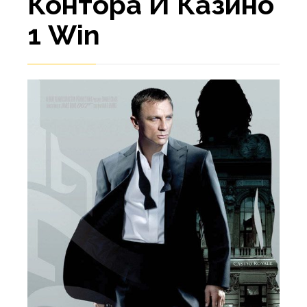
Контора И Казино
1 Win