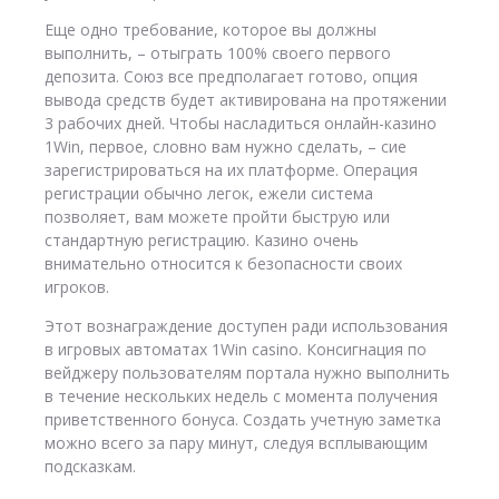
Еще одно требование, которое вы должны
выполнить, – отыграть 100% своего первого
депозита. Союз все предполагает готово, опция
вывода средств будет активирована на протяжении
3 рабочих дней. Чтобы насладиться онлайн-казино
1Win, первое, словно вам нужно сделать, – сие
зарегистрироваться на их платформе. Операция
регистрации обычно легок, ежели система
позволяет, вам можете пройти быструю или
стандартную регистрацию. Казино очень
внимательно относится к безопасности своих
игроков.
Этот вознаграждение доступен ради использования
в игровых автоматах 1Win casino. Консигнация по
вейджеру пользователям портала нужно выполнить
в течение нескольких недель с момента получения
приветственного бонуса. Создать учетную заметка
можно всего за пару минут, следуя всплывающим
подсказкам.