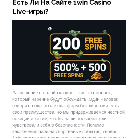
Есть Ли На Сайте 1win Casino
Live-игры?
Разрешение в онлайн казино – сие тот вопрос,
который наречие будут обсуждать. Один Человек
говорит, союз возле платформ без лицензии есть
свои преимущества, но мы придерживаемся честной
позиции и хотим, чтобы наши пользователи
чувствовали себя в безопасности. Помимо
заключения пари на спортивные события, сервис
1win кроме того предлагает своим пользователям и