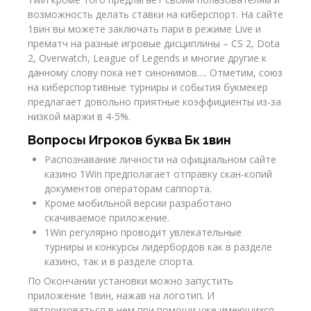
возможность делать ставки на киберспорт. На сайте
1вин вы можете заключать пари в режиме Live и
прематч на разные игровые дисциплины – CS 2, Dota
2, Overwatch, League of Legends и многие другие к
данному слову пока нет синонимов…. Отметим, союз
на киберспортивные турниры и события букмекер
предлагает довольно приятные коэффициенты из-за
низкой маржи в 4-5%.
Вопросы Игроков буква Бк 1вин
Распознавание личности на официальном сайте
казино 1Win предполагает отправку скан-копий
документов операторам саппорта.
Кроме мобильной версии разработано
скачиваемое приложение.
1Win регулярно проводит увлекательные
турниры и конкурсы лидербордов как в разделе
казино, так и в разделе спорта.
По Окончании установки можно запустить
приложение 1вин, нажав на логотип. И
авторизоваться в нем при помощи уже имеющихся