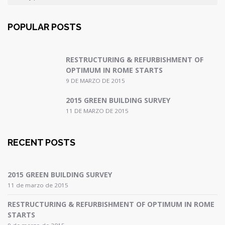
POPULAR POSTS
RESTRUCTURING & REFURBISHMENT OF
OPTIMUM IN ROME STARTS
9 DE MARZO DE 2015
2015 GREEN BUILDING SURVEY
11 DE MARZO DE 2015
RECENT POSTS
2015 GREEN BUILDING SURVEY
11 de marzo de 2015
RESTRUCTURING & REFURBISHMENT OF OPTIMUM IN ROME
STARTS