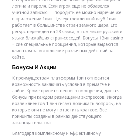
логина и пароля. Если игрок еще не обзавелся
учетной записью — породить её можно наречие же
в приложении 1вин. Целеустремленный клуб 1вин
работает в большинстве стран земного шара. Его
ресурс переведен на 23 языка, в том числе русский и
языки ближайших стран-соседей. Бонусы 1Вин casino
– сие специальные поощрения, которые выдаются
клиентам за выполнение различных действий на
сайте.
Бонусы И Акции
К преимуществам платформы 1вин относится
возможность заключать условия в прематче и
лайве. Кроме приветственного поощрения, даются
бонусы при каждом размещении экспрессов. Иногда
возле клиентов 1 вин гигант возникать вопросы, на
которые они не могут ответить краткое. Все
принципы созданы в рамках действующего
законодательства.
Благодаря комплексному и эффективному