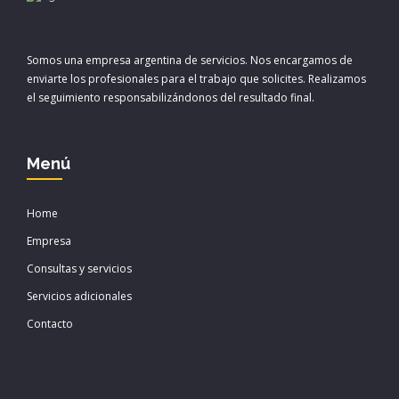
Somos una empresa argentina de servicios. Nos encargamos de
enviarte los profesionales para el trabajo que solicites. Realizamos
el seguimiento responsabilizándonos del resultado final.
Menú
Home
Empresa
Consultas y servicios
Servicios adicionales
Contacto