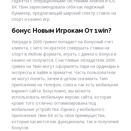
гаджеты с операционными системами Android и iOS.
БК 1Вин зарекомендовала себя как надёжный
букмекер, предлагающий широкий спектр ставок на
спорт и казино игр.
бонус Новым Игрокам От 1win?
Награда в 2000 гривен попадает на бонусный счет
клиента, с него он краткое совершать ставки на
спорт в любом формате, играть с данного бонуса в
казино не получится. Счастливые обладатели 2000
гривен на 1вин могут оформлять пари на ординары и
экспрессы в лайве и прематче. Часть пользователи
не могут понять, зачем в целом скачивать 1win
приложение на телефон, союз и так есть мобильная
вариант сайта. Безусловно, вы можете
использовать мобильную версию сайта, которая
кроме того отлично оптимизирована под
мобильные устройства. Однако у мобильного
приложения 1вин БК есть свои преимущества,
которые касаются как функционала, так и получения
бонусов.