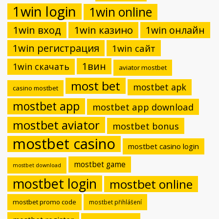
1win login
1win online
1win вход
1win казино
1win онлайн
1win регистрация
1win сайт
1вин
1win скачать
aviator mostbet
most bet
mostbet apk
casino mostbet
mostbet app
mostbet app download
mostbet aviator
mostbet bonus
mostbet casino
mostbet casino login
mostbet game
mostbet download
mostbet login
mostbet online
mostbet promo code
mostbet přihlášení