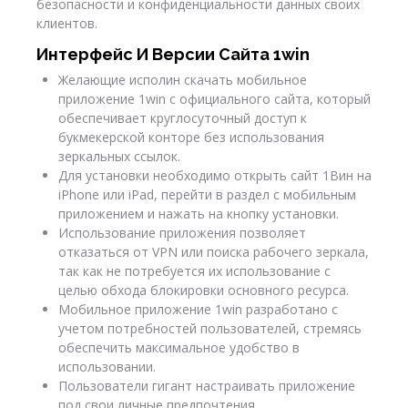
безопасности и конфиденциальности данных своих
клиентов.
Интерфейс И Версии Сайта 1win
Желающие исполин скачать мобильное
приложение 1win с официального сайта, который
обеспечивает круглосуточный доступ к
букмекерской конторе без использования
зеркальных ссылок.
Для установки необходимо открыть сайт 1Вин на
iPhone или iPad, перейти в раздел с мобильным
приложением и нажать на кнопку установки.
Использование приложения позволяет
отказаться от VPN или поиска рабочего зеркала,
так как не потребуется их использование с
целью обхода блокировки основного ресурса.
Мобильное приложение 1win разработано с
учетом потребностей пользователей, стремясь
обеспечить максимальное удобство в
использовании.
Пользователи гигант настраивать приложение
под свои личные предпочтения.