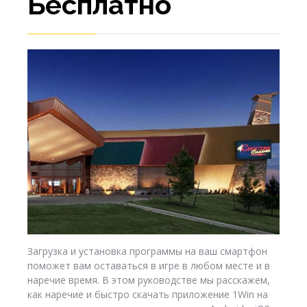
Бесплатно
Загрузка и установка программы на ваш смартфон
поможет вам оставаться в игре в любом месте и в
наречие время. В этом руководстве мы расскажем,
как наречие и быстро скачать приложение 1Win на