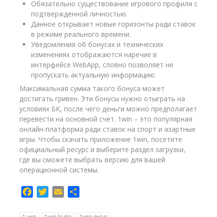
Обязательно существование игрового профиля с
подтвержденной личностью.
Данное открывает новые горизонты ради ставок
в режиме реального времени.
Уведомления об бонусах и технических
изменениях отображаются наречие в
интерфейсе WebApp, словно позволяет не
пропускать актуальную информацию.
Максимальная сумма такого бонуса может
достигать гривен. Эти бонусы нужно отыграть на
условиях БК, после чего деньги можно предполагает
перевести на основной счет. 1win – это популярная
онлайн-платформа ради ставок на спорт и азартные
игры. Чтобы скачать приложение 1win, посетите
официальный ресурс и выберите раздел загрузки,
где вы сможете выбрать версию для вашей
операционной системы.
F
T
E
C
a
w
m
o
c
i
a
m
1 win
1win login
1win вход