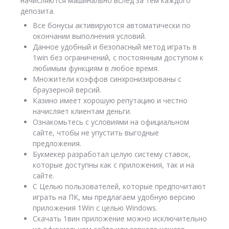
начисляются машинально вслед за тем каждого
депозита.
Все бонусы активируются автоматически по
окончании выполнения условий.
Данное удобный и безопасный метод играть в
1win без ограничений, с постоянным доступом к
любимым функциям в любое время.
Множители коэффов синхронизированы с
браузерной версий.
Казино имеет хорошую репутацию и честно
начисляет клиентам деньги.
Ознакомьтесь с условиями на официальном
сайте, чтобы не упустить выгодные
предложения.
Букмекер разработал целую систему ставок,
которые доступны как с приложения, так и на
сайте.
С Целью пользователей, которые предпочитают
играть на ПК, мы предлагаем удобную версию
приложения 1Win с целью Windows.
Скачать 1вин приложение можно исключительно