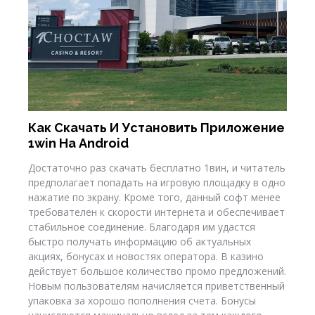
Как Скачать И Установить Приложение
1win На Android
Достаточно раз скачать бесплатно 1вин, и читатель
предполагает попадать на игровую площадку в одно
нажатие по экрану. Кроме того, данный софт менее
требователен к скорости интернета и обеспечивает
стабильное соединение. Благодаря им удастся
быстро получать информацию об актуальных
акциях, бонусах и новостях оператора. В казино
действует большое количество промо предложений.
Новым пользователям начисляется приветственный
упаковка за хорошо пополнения счета. Бонусы