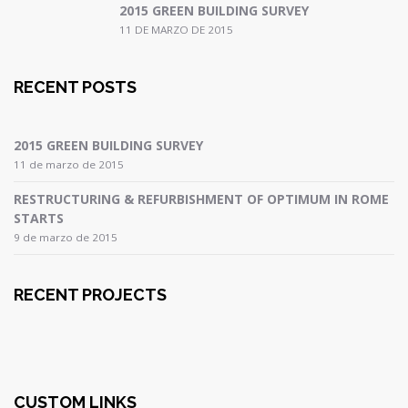
2015 GREEN BUILDING SURVEY
11 DE MARZO DE 2015
RECENT POSTS
2015 GREEN BUILDING SURVEY
11 de marzo de 2015
RESTRUCTURING & REFURBISHMENT OF OPTIMUM IN ROME
STARTS
9 de marzo de 2015
RECENT PROJECTS
CUSTOM LINKS