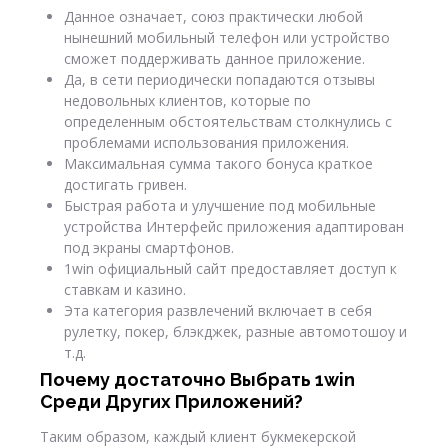
Данное означает, союз практически любой
нынешний мобильный телефон или устройство
сможет поддерживать данное приложение.
Да, в сети периодически попадаются отзывы
недовольных клиентов, которые по
определенным обстоятельствам столкнулись с
проблемами использования приложения.
Максимальная сумма такого бонуса краткое
достигать гривен.
Быстрая работа и улучшение под мобильные
устройства Интерфейс приложения адаптирован
под экраны смартфонов.
1win официальный сайт предоставляет доступ к
ставкам и казино.
Эта категория развлечений включает в себя
рулетку, покер, блэкджек, разные автомотошоу и
т.д.
Почему достаточно Выбрать 1win
Среди Других Приложений?
Таким образом, каждый клиент букмекерской