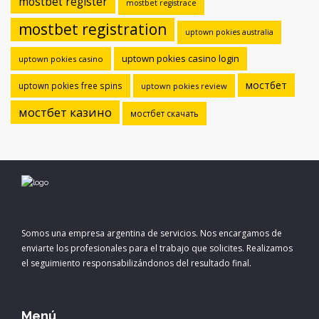
mostbet register
mostbet registrace
mostbet registration
uptown pokies australia
uptown pokies casino login
uptown pokies casino
мостбет
uptown pokies free spins
uptown pokies review
мостбет казино
мостбет скачать
Somos una empresa argentina de servicios. Nos encargamos de
enviarte los profesionales para el trabajo que solicites. Realizamos
el seguimiento responsabilizándonos del resultado final.
Menú