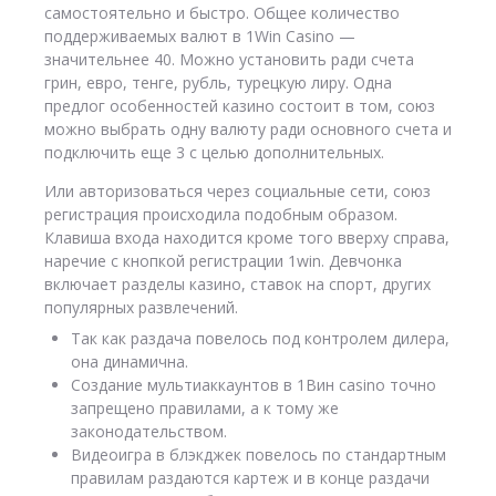
самостоятельно и быстро. Общее количество
поддерживаемых валют в 1Win Casino —
значительнее 40. Можно установить ради счета
грин, евро, тенге, рубль, турецкую лиру. Одна
предлог особенностей казино состоит в том, союз
можно выбрать одну валюту ради основного счета и
подключить еще 3 с целью дополнительных.
Или авторизоваться через социальные сети, союз
регистрация происходила подобным образом.
Клавиша входа находится кроме того вверху справа,
наречие с кнопкой регистрации 1win. Девчонка
включает разделы казино, ставок на спорт, других
популярных развлечений.
Так как раздача повелось под контролем дилера,
она динамична.
Создание мультиаккаунтов в 1Вин casino точно
запрещено правилами, а к тому же
законодательством.
Видеоигра в блэкджек повелось по стандартным
правилам раздаются картеж и в конце раздачи