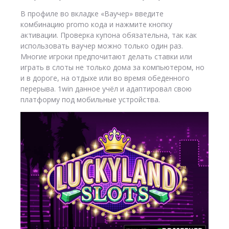
В профиле во вкладке «Ваучер» введите
комбинацию promo кода и нажмите кнопку
активации. Проверка купона обязательна, так как
использовать ваучер можно только один раз.
Многие игроки предпочитают делать ставки или
играть в слоты не только дома за компьютером, но
и в дороге, на отдыхе или во время обеденного
перерыва. 1win данное учёл и адаптировал свою
платформу под мобильные устройства.