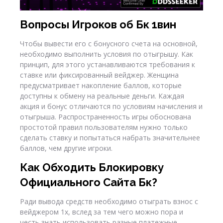
Вопросы Игроков об Бк 1вин
Чтобы вывести его с бонусного счета на основной,
необходимо выполнить условия по отыгрышу. Как
принцип, для этого устанавливаются требования к
ставке или фиксированный вейджер. Женщина
предусматривает накопление баллов, которые
доступны к обмену на реальные деньги. Каждая
акция и бонус отличаются по условиям начисления и
отыгрыша. Распространенность игры обоснована
простотой правил пользователям нужно только
сделать ставку и попытаться набрать значительнее
баллов, чем другие игроки.
Как Обходить Блокировку
Официального Сайта Бк?
Ради вывода средств необходимо отыграть взнос с
вейджером 1x, вслед за тем чего можно пора и
честь знать использовать разные платежные