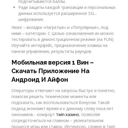
подсчитываются баллы.
Ради защиты каждой транзакции и персональных
данных используется расширенное SSL-
шифрование.
Ниже – вкладки «Нагретые» и «Популярные», под
ними – категории. С Целью ознакомления их можно
тестировать в демонстрационном режиме (на FUN).
Изучайте интерфейс, предназначение клавиш на
панели управления, результаты раундов.
Мобильная версия 1 Вин –
Скачать Приложение На
Андроид И Айфон
Операторы отвечают на запросы быстро и понятно,
помогая решить технические моменты или
подсказать, как воспользоваться бонусом. Такой
подход экономит время и к данному слову пока нет
синонимов… комфорт
1win казино
, позволяя
сосредоточиться на главном – увлекательном
процессе игры или ставок. Интересно, словно в 1win