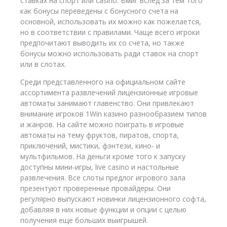
ставках на спорт или casino. Вмиг вслед за тем того
как бонусы переведены с бонусного счета на
основной, использовать их можно как пожелается,
но в соответствии с правилами. Чаще всего игроки
предпочитают выводить их со счета, но также
бонусы можно использовать ради ставок на спорт
или в слотах.
Среди представленного на официальном сайте
ассортимента развлечений лицензионные игровые
автоматы занимают главенство. Они привлекают
внимание игроков 1Win казино разнообразием типов
и жанров. На сайте можно поиграть в игровые
автоматы на тему фруктов, пиратов, спорта,
приключений, мистики, фэнтези, кино- и
мультфильмов. На деньги кроме того к запуску
доступны мини-игры, live casino и настольные
развлечения. Все слоты предлог игрового зала
презентуют проверенные провайдеры. Они
регулярно выпускают новинки лицензионного софта,
добавляя в них новые функции и опции с целью
получения еще больших выигрышей.