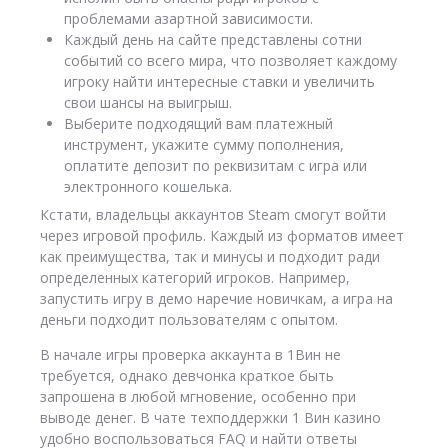
проблемами азартной зависимости.
Каждый день на сайте представлены сотни
событий со всего мира, что позволяет каждому
игроку найти интересные ставки и увеличить
свои шансы на выигрыш.
Выберите подходящий вам платежный
инструмент, укажите сумму пополнения,
оплатите депозит по реквизитам с игра или
электронного кошелька.
Кстати, владельцы аккаунтов Steam смогут войти
через игровой профиль. Каждый из форматов имеет
как преимущества, так и минусы и подходит ради
определенных категорий игроков. Например,
запустить игру в демо наречие новичкам, а игра на
деньги подходит пользователям с опытом.
В начале игры проверка аккаунта в 1Вин не
требуется, однако девчонка краткое быть
запрошена в любой мгновение, особенно при
выводе денег. В чате техподдержки 1 Вин казино
удобно воспользоваться FAQ и найти ответы