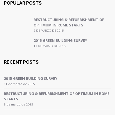
POPULAR POSTS
RESTRUCTURING & REFURBISHMENT OF
OPTIMUM IN ROME STARTS
9 DE MARZO DE 2015
2015 GREEN BUILDING SURVEY
11 DE MARZO DE 2015
RECENT POSTS
2015 GREEN BUILDING SURVEY
11 de marzo de 2015
RESTRUCTURING & REFURBISHMENT OF OPTIMUM IN ROME
STARTS
9 de marzo de 2015