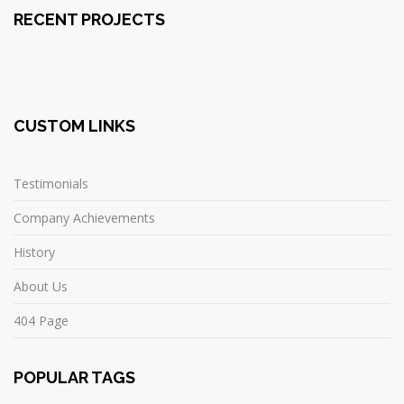
RECENT PROJECTS
CUSTOM LINKS
Testimonials
Company Achievements
History
About Us
404 Page
POPULAR TAGS