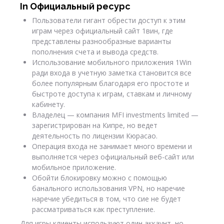
In Официальный ресурс
Пользователи гигант обрести доступ к этим
играм через официальный сайт 1вин, где
представлены разнообразные варианты
пополнения счета и вывода средств.
Использование мобильного приложения 1Win
ради входа в учетную заметка становится все
более популярным благодаря его простоте и
быстроте доступа к играм, ставкам и личному
кабинету.
Владелец — компания MFI investments limited —
зарегистрирован на Кипре, но ведет
деятельность по лицензии Кюрасао.
Операция входа не занимает много времени и
выполняется через официальный веб-сайт или
мобильное приложение.
Обойти блокировку можно с помощью
банального использования VPN, но наречие
наречие убедиться в том, что сие не будет
рассматриваться как преступление.
Для игры клиенты используют один аккаунт, но