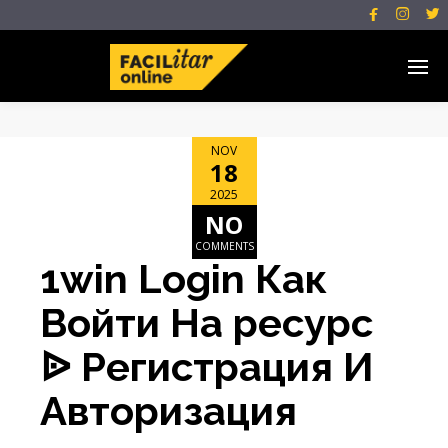



NOV
18
2025
NO
COMMENTS
1win Login Как
Войти На ресурс
ᐉ Регистрация И
Авторизация