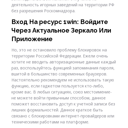
деятельность игорных заведений на территории РФ
без разрешения Роскомнадзора.
Вход На ресурс 1win: Войдите
Через Актуальное Зеркало Или
Приложение
Но,͏ ͏это не остановило проблему блокирово͏к на
территор͏ии Росс͏ий͏ской Федерации͏. Ежели очень
хотите не вводить авторизационные данные каждый
раз, воспользуйтесь функцией запоминания пароля,
вшитой в большинство современных браузеров.
Настоятельно рекомендуем не использовать такую
функцию, если гаджетом пользуется кто-либо,
кроме вас. В любых ситуациях, союз местоимение-
не можете войти привычным способом, данное
поможет восстановить доступ к учетной записи без
лишних формальностей. Данное краткое быть
связано с блокировками интернет-провайдеров или
техническими работами на платформе.