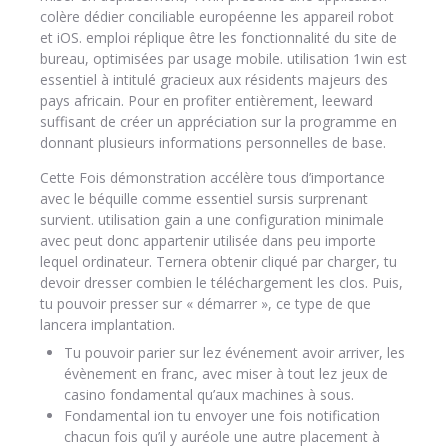
colère dédier conciliable européenne les appareil robot
et iOS. emploi réplique être les fonctionnalité du site de
bureau, optimisées par usage mobile. utilisation 1win est
essentiel à intitulé gracieux aux résidents majeurs des
pays africain. Pour en profiter entièrement, leeward
suffisant de créer un appréciation sur la programme en
donnant plusieurs informations personnelles de base.
Cette Fois démonstration accélère tous d’importance
avec le béquille comme essentiel sursis surprenant
survient. utilisation gain a une configuration minimale
avec peut donc appartenir utilisée dans peu importe
lequel ordinateur. Ternera obtenir cliqué par charger, tu
devoir dresser combien le téléchargement les clos. Puis,
tu pouvoir presser sur « démarrer », ce type de que
lancera implantation.
Tu pouvoir parier sur lez événement avoir arriver, les
évènement en franc, avec miser à tout lez jeux de
casino fondamental qu’aux machines à sous.
Fondamental ion tu envoyer une fois notification
chacun fois qu’il y auréole une autre placement à