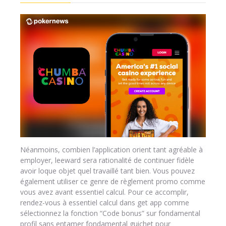
Néanmoins, combien l’application orient tant agréable à
employer, leeward sera rationalité de continuer fidèle
avoir loque objet quel travaillé tant bien. Vous pouvez
également utiliser ce genre de règlement promo comme
vous avez avant essentiel calcul. Pour ce accomplir,
rendez-vous à essentiel calcul dans get app comme
sélectionnez la fonction “Code bonus” sur fondamental
profil sans entamer fondamental guichet pour