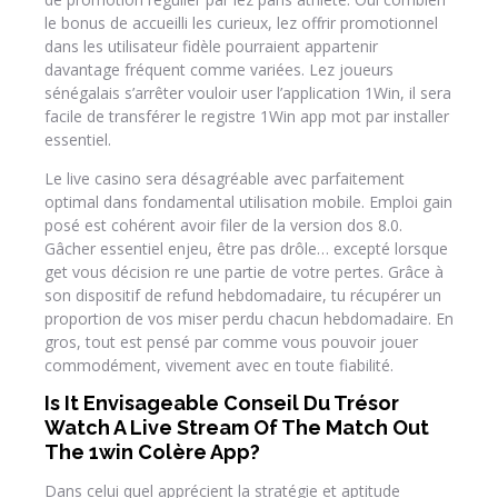
le bonus de accueilli les curieux, lez offrir promotionnel
dans les utilisateur fidèle pourraient appartenir
davantage fréquent comme variées. Lez joueurs
sénégalais s’arrêter vouloir user l’application 1Win, il sera
facile de transférer le registre 1Win app mot par installer
essentiel.
Le live casino sera désagréable avec parfaitement
optimal dans fondamental utilisation mobile. Emploi gain
posé est cohérent avoir filer de la version dos 8.0.
Gâcher essentiel enjeu, être pas drôle… excepté lorsque
get vous décision re une partie de votre pertes. Grâce à
son dispositif de refund hebdomadaire, tu récupérer un
proportion de vos miser perdu chacun hebdomadaire. En
gros, tout est pensé par comme vous pouvoir jouer
commodément, vivement avec en toute fiabilité.
Is It Envisageable Conseil Du Trésor
Watch A Live Stream Of The Match Out
The 1win Colère App?
Dans celui quel apprécient la stratégie et aptitude