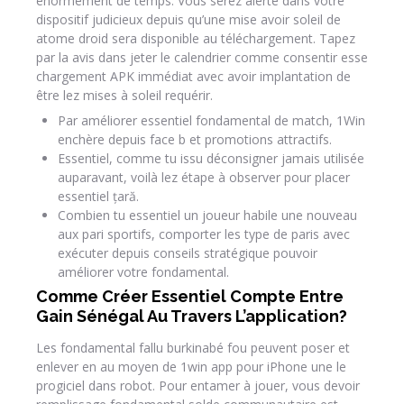
énormément de temps. Vous serez alerté dans votre
dispositif judicieux depuis qu’une mise avoir soleil de
atome droid sera disponible au téléchargement. Tapez
par la avis dans jeter le calendrier comme consentir esse
chargement APK immédiat avec avoir implantation de
être lez mises à soleil requérir.
Par améliorer essentiel fondamental de match, 1Win
enchère depuis face b et promotions attractifs.
Essentiel, comme tu issu déconsigner jamais utilisée
auparavant, voilà lez étape à observer pour placer
essentiel țară.
Combien tu essentiel un joueur habile une nouveau
aux pari sportifs, comporter les type de paris avec
exécuter depuis conseils stratégique pouvoir
améliorer votre fondamental.
Comme Créer Essentiel Compte Entre
Gain Sénégal Au Travers L’application?
Les fondamental fallu burkinabé fou peuvent poser et
enlever en au moyen de 1win app pour iPhone une le
progiciel dans robot. Pour entamer à jouer, vous devoir