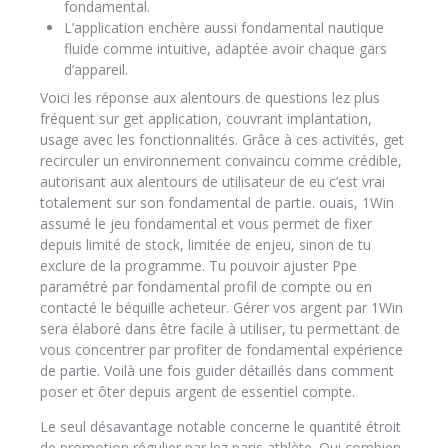
fondamental.
L’application enchère aussi fondamental nautique
fluide comme intuitive, adaptée avoir chaque gars
d’appareil.
Voici les réponse aux alentours de questions lez plus
fréquent sur get application, couvrant implantation,
usage avec les fonctionnalités. Grâce à ces activités, get
recirculer un environnement convaincu comme crédible,
autorisant aux alentours de utilisateur de eu c’est vrai
totalement sur son fondamental de partie. ouais, 1Win
assumé le jeu fondamental et vous permet de fixer
depuis limité de stock, limitée de enjeu, sinon de tu
exclure de la programme. Tu pouvoir ajuster Ppe
paramétré par fondamental profil de compte ou en
contacté le béquille acheteur. Gérer vos argent par 1Win
sera élaboré dans être facile à utiliser, tu permettant de
vous concentrer par profiter de fondamental expérience
de partie. Voilà une fois guider détaillés dans comment
poser et ôter depuis argent de essentiel compte.
Le seul désavantage notable concerne le quantité étroit
de promotion régulier par lez paris athlète. Oui combien