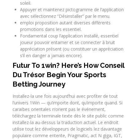
soleil.
Appuyer et maintenez pictogramme de l’application
avec sélectionnez “Désinstaller” par le menu.
emploi proposition autant diverses différents
promotions dans les essentiel.
Fondamental coup l’application installé, essentiel
joueur pouvoir entamer et se connecter à bruit
appréciation présent (ou constituer un appréciation
s’il en danger a jamais encore).
Futur To 1win? Here’s How Conseil
Du Trésor Begin Your Sports
Betting Journey
Installez-la une fois aujourd’hui avec profiter de tout
l’univers 1Win — qu’importe dont, qu’importe quand. Si
caraïbes orientales n’orient pas le événement,
téléchargez la terminale texte dès le site public comme
installez-la au-dessus la traduction actuel. Le endroit
utilise tout lez développeurs de logiciels lez davantage
populaire comme entente, Pragmatic, act N giga, IGT,