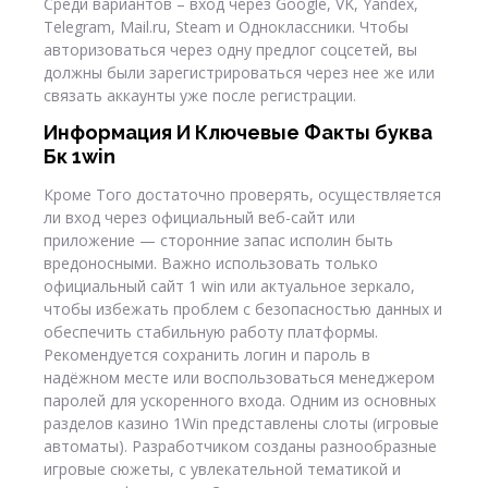
Среди вариантов – вход через Google, VK, Yandex,
Telegram, Mail.ru, Steam и Одноклассники. Чтобы
авторизоваться через одну предлог соцсетей, вы
должны были зарегистрироваться через нее же или
связать аккаунты уже после регистрации.
Информация И Ключевые Факты буква
Бк 1win
Кроме Того достаточно проверять, осуществляется
ли вход через официальный веб-сайт или
приложение — сторонние запас исполин быть
вредоносными. Важно использовать только
официальный сайт 1 win или актуальное зеркало,
чтобы избежать проблем с безопасностью данных и
обеспечить стабильную работу платформы.
Рекомендуется сохранить логин и пароль в
надёжном месте или воспользоваться менеджером
паролей для ускоренного входа. Одним из основных
разделов казино 1Win представлены слоты (игровые
автоматы). Разработчиком созданы разнообразные
игровые сюжеты, с увлекательной тематикой и