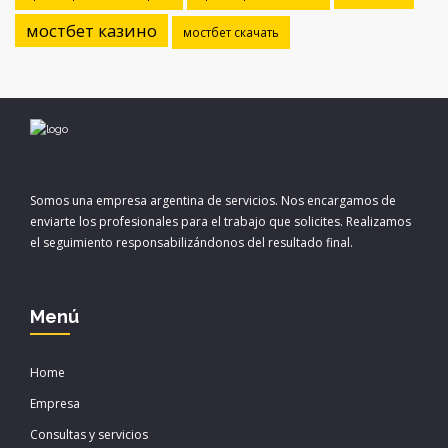
мостбет казино
мостбет скачать
Somos una empresa argentina de servicios. Nos encargamos de
enviarte los profesionales para el trabajo que solicites. Realizamos
el seguimiento responsabilizándonos del resultado final.
Menú
Home
Empresa
Consultas y servicios