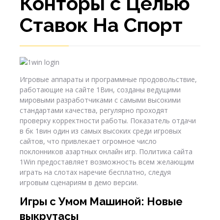
Конторы с Целью
Ставок На Спорт
Игровые аппараты и программные продовольствие,
работающие на сайте 1Вин, созданы ведущими
мировыми разработчиками с самыми высокими
стандартами качества, регулярно проходят
проверку корректности работы. Показатель отдачи
в бк 1вин один из самых высоких среди игровых
сайтов, что привлекает огромное число
поклонников азартных онлайн игр. Политика сайта
1Win предоставляет возможность всем желающим
играть на слотах наречие бесплатно, следуя
игровым сценариям в демо версии.
Игры с Умом Машиной: Новые
выкрутасы