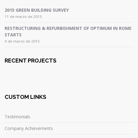
2015 GREEN BUILDING SURVEY
11 de marzo de 2015
RESTRUCTURING & REFURBISHMENT OF OPTIMUM IN ROME
STARTS
9 de marzo de 2015
RECENT PROJECTS
CUSTOM LINKS
Testimonials
Company Achievements