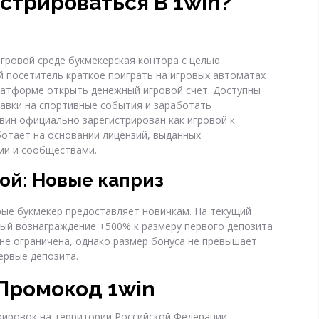
стрироваться В 1win?
игровой среде букмекерская контора с целью
й посетитель краткое поиграть на игровых автоматах
платформе открыть денежный игровой счет. Доступны
авки на спортивные события и заработать
вин официально зарегистрирован как игровой к
ботает на основании лицензий, выданных
ми и сообществами.
ой: Новые каприз
рые букмекер предоставляет новичкам. На текущий
ый вознаграждение +500% к размеру первого депозита
не ограничена, однако размер бонуса не превышает
ервые депозита.
Промокод 1win
ирово͏к на территор͏ии Росс͏ий͏ской Федерации͏.