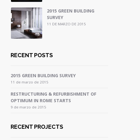
2015 GREEN BUILDING
SURVEY
11 DE MARZO DE 2015
RECENT POSTS
2015 GREEN BUILDING SURVEY
11 de marzo de 2015
RESTRUCTURING & REFURBISHMENT OF
OPTIMUM IN ROME STARTS
9 de marzo de 2015
RECENT PROJECTS