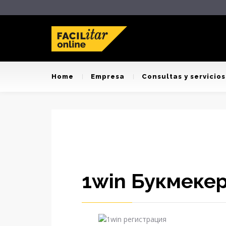
Home
Empresa
Consultas y servicios
1win Букмекер