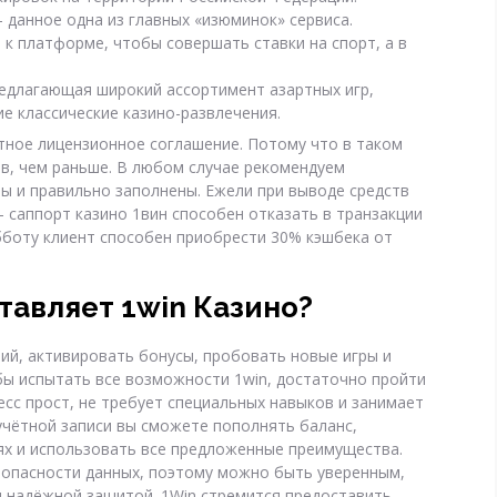
 данное одна из главных «изюминок» сервиса.
к платформе, чтобы совершать ставки на спорт, а в
едлагающая широкий ассортимент азартных игр,
ие классические казино-развлечения.
тное лицензионное соглашение. Потому что в таком
ов, чем раньше. В любом случае рекомендуем
ны и правильно заполнены. Ежели при выводе средств
– саппорт казино 1вин способен отказать в транзакции
убботу клиент способен приобрести 30% кэшбека от
тавляет 1win Казино?
й, активировать бонусы, пробовать новые игры и
бы испытать все возможности 1win, достаточно пройти
сс прост, не требует специальных навыков и занимает
 учётной записи вы сможете пополнять баланс,
ях и использовать все предложенные преимущества.
зопасности данных, поэтому можно быть уверенным,
 надёжной защитой. 1Win стремится предоставить