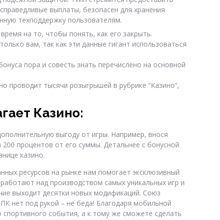
 справедливые выплаты, безопасен для хранения
енную техподдержку пользователям.
время на то, чтобы понять, как его закрыть.
только вам, так как эти данные гигант использоваться
бонуса пора и совесть знать перечислено на основной
но проводит тысячи розыгрышей в рубрике “Казино”,
гает Казино:
дополнительную выгоду от игры. Например, внося
и 200 процентов от его суммы. Детальнее с бонусной
нице казино.
нных ресурсов на рынке нам помогает эксклюзивный
 работают над производством самых уникальных игр и
ечие выходит десятки новых модификаций. Союз
 ПК нет под рукой – не беда! Благодаря мобильной
о спортивного события, а к тому же сможете сделать