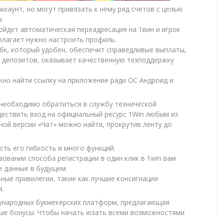
ккаунт, но могут привязать к нему ряд счетов с целью
.
ойдет автоматическая переадресация на 1вин и игрок
полагает нужно настроить профиль.
 бк, который удобен, обеспечит справедливые выплаты,
и депозитов, оказывает качественную техподдержку
но найти ссылку на приложение ради ОС Андроид и
необходимо обратиться в службу технической
ществить вход на официальный ресурс 1Win любым из
ой версии «Чат» можно найти, прокрутив ленту до
͏сть его гибкость и много функций.
овании способа регистрации в один клик в 1win вам
е данные в будущем.
ые привилегии, такие как лучшие консигнация
я.
ународных букмекерских платформ, предлагающая
дные бонусы. Чтобы начать юзать всеми возможностями