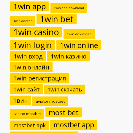
1win app
1win app download
1win bet
1win aviator
1win casino
1win download
1win login
1win online
1win вход
1win казино
1win онлайн
1win регистрация
1win сайт
1win скачать
1вин
aviator mostbet
most bet
casino mostbet
mostbet app
mostbet apk