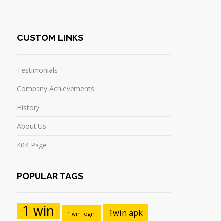
CUSTOM LINKS
Testimonials
Company Achievements
History
About Us
404 Page
POPULAR TAGS
1 win
1win apk
1 win login