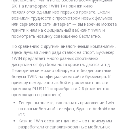
БК. На платформе 1WIN TV новинки кино
появляются одними изо первых в прокате. Ежели
возникли трудности с просмотром новых фильмов
или сериалов в сети интернет — вы наречие можете
прийти к нам на официальный веб-сайт 1WIN и
посмотреть новинку совершенно бесплатно.
По сравнению с другими аналогичными компаниями,
здесь лучшая линия ради ставок на спорт. Букмекер
1WIN предлагает много разных спортивных
дисциплин от футбола нота крикета, дартса и т.д.
Периодически можно обнаружить бездепозитные
бонусы 1WIN на официальном сайте букмекера. К
примеру немедленно любой игрок может ввести
промокод PLUS111 и приобрести 2 $ (количество
промокодов ограничено).
Теперь вы знаете, как скачать приложение 1win
на ваш мобильный телефон, будь то Android или
iOS.
Казино 1Win осознает данное – вот почему мы
разработали специализированные мобильные