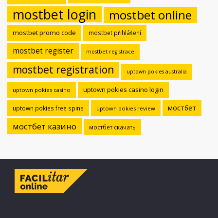
mostbet login
mostbet online
mostbet promo code
mostbet přihlášení
mostbet register
mostbet registrace
mostbet registration
uptown pokies australia
uptown pokies casino login
uptown pokies casino
мостбет
uptown pokies free spins
uptown pokies review
мостбет казино
мостбет скачать