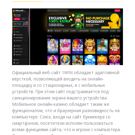
Официальный веб-сайт 1WIN обладает адаптивной
вёрсткой, позволяющей входить на онлайн-
площадку и со стационарных, и с мобильных
устройств. При этом сайт подстраивается под
санкционирование экрана вашего устройства.
Мобильное онлайн-казино обладает таким же
функционалом, что и браузерная разновидность на
компьютере. Союз, входя на сайт букмекера со
смартфонов, посетители исполин пользоваться
всеми функциями сайта, что и игроки с компьютера.