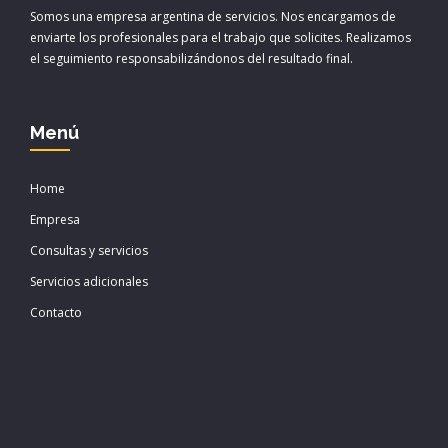
Somos una empresa argentina de servicios. Nos encargamos de
enviarte los profesionales para el trabajo que solicites. Realizamos
el seguimiento responsabilizándonos del resultado final.
Menú
Home
Empresa
Consultas y servicios
Servicios adicionales
Contacto