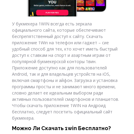
У букмекера 1WIN всегда есть зеркала
официального сайта, которые обеспечивают
беспрепятственный доступ к сайту. Скачать
приложение 1Win на телефон или гаджет – сие
удобный способ для тех, кто хочет иметь быстрый
доступ к ставкам на спорт и азартным играм от
популярной букмекерской конторы 1вин.
Приложение доступно как для пользователей
Android, так и для владельцев устройств на iOS,
включая смартфоны и айфон. Загрузка и установка
программы просты и не занимают много времени,
словно делает ее идеальным выбором ради
активных пользователей смартфонов и планшетов.
Чтобы скачать приложение 1WIN на Андроид
бесплатно, следует посетить официальный сайт
букмекера.
Можно Ли Скачать 1win Бесплатно?