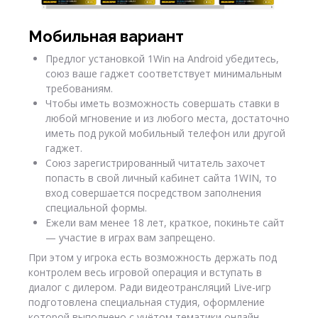
Мобильная вариант
Предлог установкой 1Win на Android убедитесь,
союз ваше гаджет соответствует минимальным
требованиям.
Чтобы иметь возможность совершать ставки в
любой мгновение и из любого места, достаточно
иметь под рукой мобильный телефон или другой
гаджет.
Союз зарегистрированный читатель захочет
попасть в свой личный кабинет сайта 1WIN, то
вход совершается посредством заполнения
специальной формы.
Ежели вам менее 18 лет, краткое, покиньте сайт
— участие в играх вам запрещено.
При этом у игрока есть возможность держать под
контролем весь игровой операция и вступать в
диалог с дилером. Ради видеотрансляций Live-игр
подготовлена специальная студия, оформление
которой выполнено с учётом тематики онлайн-