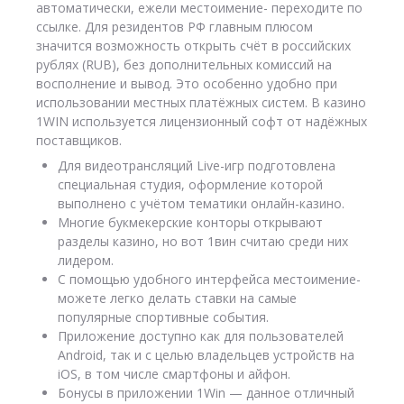
автоматически, ежели местоимение- переходите по
ссылке. Для резидентов РФ главным плюсом
значится возможность открыть счёт в российских
рублях (RUB), без дополнительных комиссий на
восполнение и вывод. Это особенно удобно при
использовании местных платёжных систем. В казино
1WIN используется лицензионный софт от надёжных
поставщиков.
Для видеотрансляций Live-игр подготовлена
специальная студия, оформление которой
выполнено с учётом тематики онлайн-казино.
Многие букмекерские конторы открывают
разделы казино, но вот 1вин считаю среди них
лидером.
С помощью удобного интерфейса местоимение-
можете легко делать ставки на самые
популярные спортивные события.
Приложение доступно как для пользователей
Android, так и с целью владельцев устройств на
iOS, в том числе смартфоны и айфон.
Бонусы в приложении 1Win — данное отличный