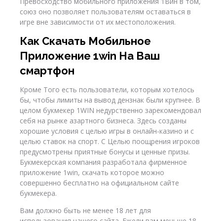
Превосходство мобильного приложения 1Вин в том,
союз оно позволяет пользователям оставаться в
игре вне зависимости от их местоположения.
Как Скачать Мобильное
Приложение 1win На Ваш
смартфон
Кроме Того есть пользователи, которым хотелось
бы, чтобы лимиты на вывод дензнак были крупнее. В
целом букмекер 1WIN недурственно зарекомендовал
себя на рынке азартного бизнеса. Здесь созданы
хорошие условия с целью игры в онлайн-казино и с
целью ставок на спорт. С Целью поощрения игроков
предусмотрены приятные бонусы и ценные призы.
Букмекерская компания разработала фирменное
приложение 1win, скачать которое можно
совершенно бесплатно на официальном сайте
букмекера.
Вам должно быть не менее 18 лет для
использования нашего сайта. Ежели вам меньше 18