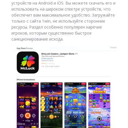
устройств на Android и iOS. Вы можете скачать его и
использовать на широком спектре устройств, что
обеспечит вам максимальное удобство. Загружайте
только с сайта 1win, не используйте сторонние
ресурсы. Раздел особенно популярен наречие
игроков, которым существенно быстрое
санкционирование исхода.