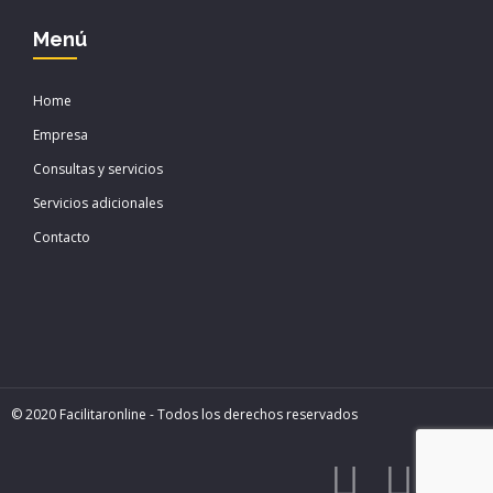
Menú
Home
Empresa
Consultas y servicios
Servicios adicionales
Contacto
© 2020 Facilitaronline - Todos los derechos reservados


