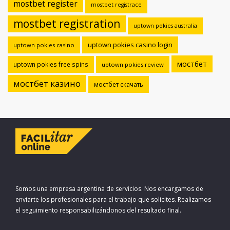
mostbet register
mostbet registrace
mostbet registration
uptown pokies australia
uptown pokies casino login
uptown pokies casino
мостбет
uptown pokies free spins
uptown pokies review
мостбет казино
мостбет скачать
Somos una empresa argentina de servicios. Nos encargamos de
enviarte los profesionales para el trabajo que solicites. Realizamos
el seguimiento responsabilizándonos del resultado final.