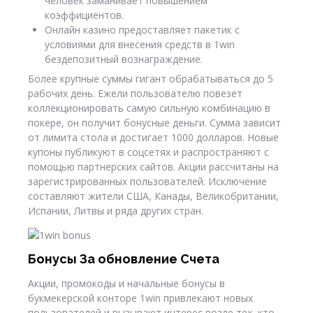
человек заманивает повышением
коэффициентов.
Онлайн казино предоставляет пакетик с
условиями для внесения средств в 1win
бездепозитный вознаграждение.
Более крупные суммы гигант обрабатываться до 5
рабочих день. Ежели пользователю повезет
коллекционировать самую сильную комбинацию в
покере, он получит бонусные деньги. Сумма зависит
от лимита стола и достигает 1000 долларов. Новые
купоны публикуют в соцсетях и распространяют с
помощью партнерских сайтов. Акции рассчитаны на
зарегистрированных пользователей. Исключение
составляют жители США, Канады, Великобритании,
Испании, Литвы и ряда других стран.
Бонусы За обновление Счета
Акции, промокоды и начальные бонусы в
букмекерской конторе 1win привлекают новых
пользователей и вызывают интерес возле тех, кто