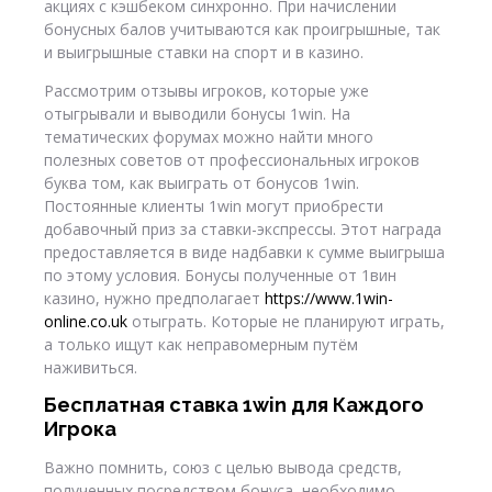
акциях с кэшбеком синхронно. При начислении
бонусных балов учитываются как проигрышные, так
и выигрышные ставки на спорт и в казино.
Рассмотрим отзывы игроков, которые уже
отыгрывали и выводили бонусы 1win. На
тематических форумах можно найти много
полезных советов от профессиональных игроков
буква том, как выиграть от бонусов 1win.
Постоянные клиенты 1win могут приобрести
добавочный приз за ставки-экспрессы. Этот награда
предоставляется в виде надбавки к сумме выигрыша
по этому условия. Бонусы полученные от 1вин
казино, нужно предполагает
https://www.1win-
online.co.uk
отыграть. Которые не планируют играть,
а только ищут как неправомерным путём
наживиться.
Бесплатная ставка 1win для Каждого
Игрока
Важно помнить, союз с целью вывода средств,
полученных посредством бонуса, необходимо