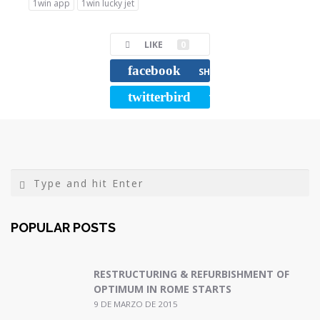
c
i
a
m
1win app
1win lucky jet
e
t
i
p
b
t
l
a
LIKE
0
o
e
r
o
r
t
facebook
SHARE
k
i
twitterbird
TWEET
r
POPULAR POSTS
RESTRUCTURING & REFURBISHMENT OF
OPTIMUM IN ROME STARTS
9 DE MARZO DE 2015