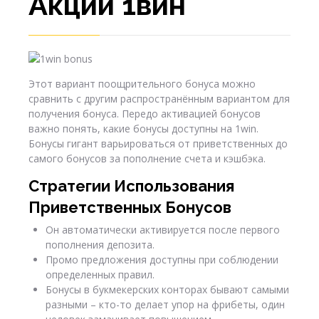
Акции 1вин
Этот вариант поощрительного бонуса можно
сравнить с другим распространённым вариантом для
получения бонуса. Передо активацией бонусов
важно понять, какие бонусы доступны на 1win.
Бонусы гигант варьироваться от приветственных до
самого бонусов за пополнение счета и кэшбэка.
Стратегии Использования
Приветственных Бонусов
Он автоматически активируется после первого
пополнения депозита.
Промо предложения доступны при соблюдении
определенных правил.
Бонусы в букмекерских конторах бывают самыми
разными – кто-то делает упор на фрибеты, один