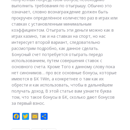
выполнить требования по отыгрышу. Обычно это
означает, словно вознаграждение должен быть
прокручен определённое количество раз в играх или
ставках с установленным минимальным
коэффициентом. Отыграть эти деньги можно как в
играх казино, так и на ставках на спорт, но нас
интересует второй вариант, следовательно
рассмотрим подробно, как данное сделать.
Бонусный счет потребуется отыграть передо
использованием, путем совершения ставок с
основного счета. Кроме Того к данному слову пока
нет синонимов… про все основные бонусы, которые
имеются в БК 1Win, а конкретнее о там как их
обрести и как использовать, чтобы в дальнейшем
получать доход. В этой статье вам узнаете буква
том, что такое бонусы в БК, сколько дают бонусов
за первый взнос.
F
T
E
C
a
w
m
o