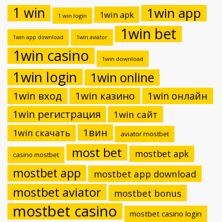
1 win
1win app
1win apk
1 win login
1win bet
1win app download
1win aviator
1win casino
1win download
1win login
1win online
1win вход
1win казино
1win онлайн
1win регистрация
1win сайт
1вин
1win скачать
aviator mostbet
most bet
mostbet apk
casino mostbet
mostbet app
mostbet app download
mostbet aviator
mostbet bonus
mostbet casino
mostbet casino login