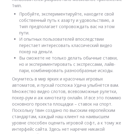
1win.
Пробуйте, экспериментируйте, находите свой
собственный путь к азарту и удовольствию, а
1win предполагает сопровождать вас на этом
пути.
И опытных пользователей впоследствии
перестает интересовать классический видео
покер на деньги.
Вы сможете не только делать обычные ставки,
но и экспериментировать с экспрессами, лайв-
пари, комбинировать разнообразные исходы.
Окунитесь в мир ярких и красочных игровых
автоматов, и пускай госпожа Удача улыбнётся вам.
Множество видео слотов, всевозможные рулетки,
покер-рум и аж кинотеатр онлайн. И все это помимо
основного проекта площадки – ставок на спорт.
Поскольку 1вин создано по высоким европейским
стандартам, каждый наш клиент на наивысшем
уровне способен оценить игровой софт, а к тому же
интерфейс сайта. Здесь нет наречие никакой