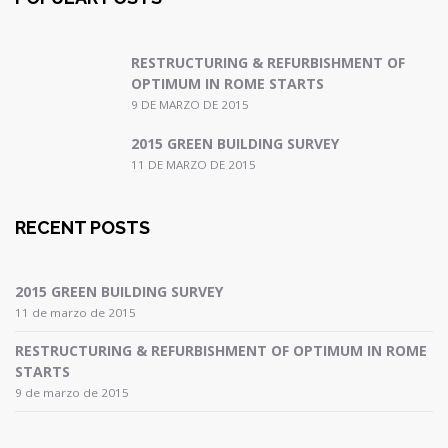
RESTRUCTURING & REFURBISHMENT OF
OPTIMUM IN ROME STARTS
9 DE MARZO DE 2015
2015 GREEN BUILDING SURVEY
11 DE MARZO DE 2015
RECENT POSTS
2015 GREEN BUILDING SURVEY
11 de marzo de 2015
RESTRUCTURING & REFURBISHMENT OF OPTIMUM IN ROME
STARTS
9 de marzo de 2015