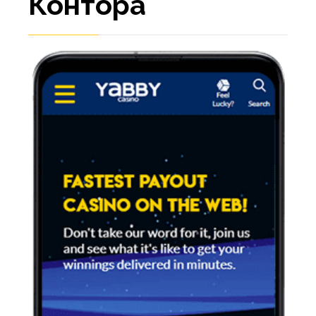
Контора