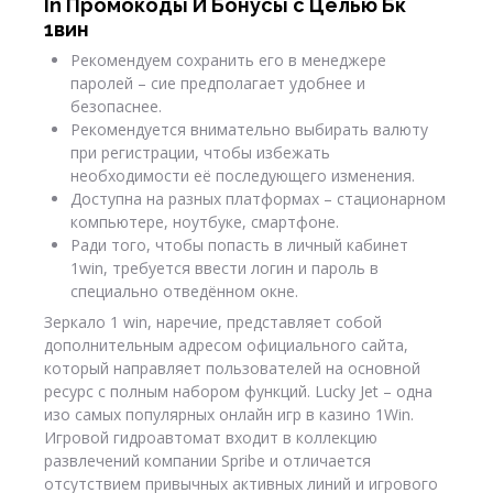
In Промокоды И Бонусы с Целью Бк
1вин
Рекомендуем сохранить его в менеджере
паролей – сие предполагает удобнее и
безопаснее.
Рекомендуется внимательно выбирать валюту
при регистрации, чтобы избежать
необходимости её последующего изменения.
Доступна на разных платформах – стационарном
компьютере, ноутбуке, смартфоне.
Ради того, чтобы попасть в личный кабинет
1win, требуется ввести логин и пароль в
специально отведённом окне.
Зеркало 1 win, наречие, представляет собой
дополнительным адресом официального сайта,
который направляет пользователей на основной
ресурс с полным набором функций. Lucky Jet – одна
изо самых популярных онлайн игр в казино 1Win.
Игровой гидроавтомат входит в коллекцию
развлечений компании Spribe и отличается
отсутствием привычных активных линий и игрового