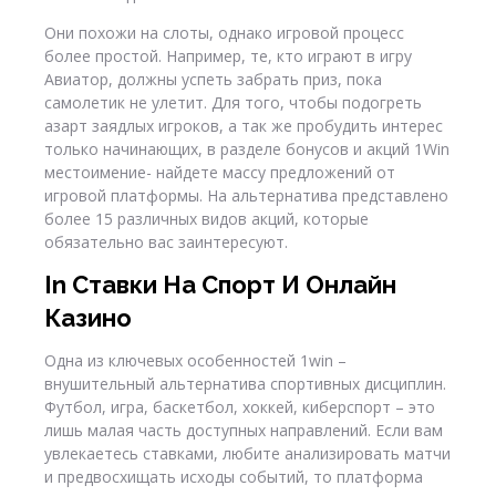
Они похожи на слоты, однако игровой процесс
более простой. Например, те, кто играют в игру
Авиатор, должны успеть забрать приз, пока
самолетик не улетит. Для того, чтобы подогреть
азарт заядлых игроков, а так же пробудить интерес
только начинающих, в разделе бонусов и акций 1Win
местоимение- найдете массу предложений от
игровой платформы. На альтернатива представлено
более 15 различных видов акций, которые
обязательно вас заинтересуют.
In Ставки На Спорт И Онлайн
Казино
Одна из ключевых особенностей 1win –
внушительный альтернатива спортивных дисциплин.
Футбол, игра, баскетбол, хоккей, киберспорт – это
лишь малая часть доступных направлений. Если вам
увлекаетесь ставками, любите анализировать матчи
и предвосхищать исходы событий, то платформа