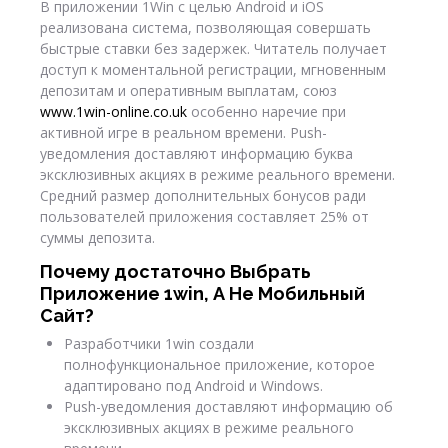
В приложении 1Win с целью Android и iOS
реализована система, позволяющая совершать
быстрые ставки без задержек. Читатель получает
доступ к моментальной регистрации, мгновенным
депозитам и оперативным выплатам, союз
www.1win-online.co.uk
особенно наречие при
активной игре в реальном времени. Push-
уведомления доставляют информацию буква
эксклюзивных акциях в режиме реального времени.
Средний размер дополнительных бонусов ради
пользователей приложения составляет 25% от
суммы депозита.
Почему достаточно Выбрать
Приложение 1win, А Не Мобильный
Сайт?
Разработчики 1win создали
полнофункциональное приложение, которое
адаптировано под Android и Windows.
Push-уведомления доставляют информацию об
эксклюзивных акциях в режиме реального