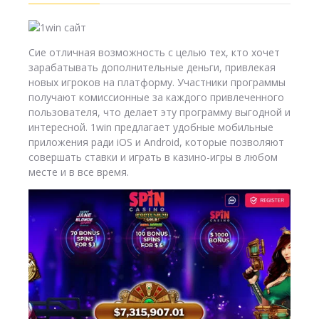
Сие отличная возможность с целью тех, кто хочет
зарабатывать дополнительные деньги, привлекая
новых игроков на платформу. Участники программы
получают комиссионные за каждого привлеченного
пользователя, что делает эту программу выгодной и
интересной. 1win предлагает удобные мобильные
приложения ради iOS и Android, которые позволяют
совершать ставки и играть в казино-игры в любом
месте и в все время.