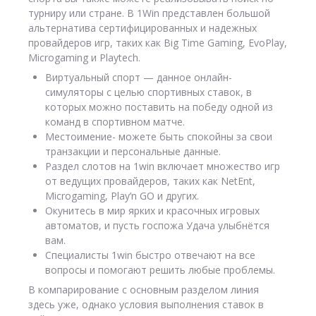
турниру или стране. В 1Win представлен большой
альтернатива сертифицированных и надежных
провайдеров игр, таких как Big Time Gaming, EvoPlay,
Microgaming и Playtech.
Виртуальный спорт — данное онлайн-
симуляторы с целью спортивных ставок, в
которых можно поставить на победу одной из
команд в спортивном матче.
Местоимение- можете быть спокойны за свои
транзакции и персональные данные.
Раздел слотов на 1win включает множество игр
от ведущих провайдеров, таких как NetEnt,
Microgaming, Play’n GO и других.
Окунитесь в мир ярких и красочных игровых
автоматов, и пусть госпожа Удача улыбнётся
вам.
Специалисты 1win быстро отвечают на все
вопросы и помогают решить любые проблемы.
В компарирование с основным разделом линия
здесь уже, однако условия выполнения ставок в