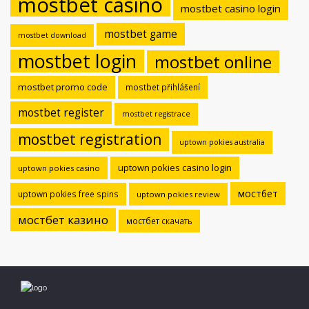
mostbet casino
mostbet casino login
mostbet game
mostbet download
mostbet login
mostbet online
mostbet promo code
mostbet přihlášení
mostbet register
mostbet registrace
mostbet registration
uptown pokies australia
uptown pokies casino login
uptown pokies casino
мостбет
uptown pokies free spins
uptown pokies review
мостбет казино
мостбет скачать