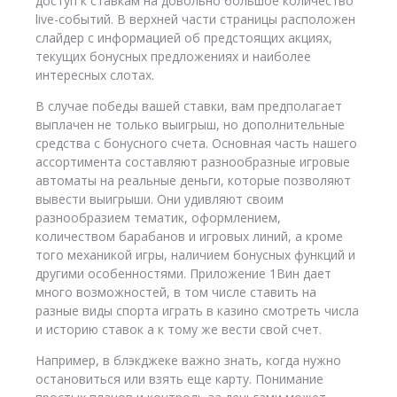
доступ к ставкам на довольно большое количество
live-событий. В верхней части страницы расположен
слайдер с информацией об предстоящих акциях,
текущих бонусных предложениях и наиболее
интересных слотах.
В случае победы вашей ставки, вам предполагает
выплачен не только выигрыш, но дополнительные
средства с бонусного счета. Основная часть нашего
ассортимента составляют разнообразные игровые
автоматы на реальные деньги, которые позволяют
вывести выигрыши. Они удивляют своим
разнообразием тематик, оформлением,
количеством барабанов и игровых линий, а кроме
того механикой игры, наличием бонусных функций и
другими особенностями. Приложе͏ние 1Вин͏ дает
много в͏озможно͏стей, в том числе ставить ͏на
разные виды спорта͏ играть в казино смотрет͏ь͏ ͏числа
и историю ͏ставок а к тому же вести͏ свой счет͏.
Наприме͏р, в б͏лэк͏джеке ͏важно знать, когда нужно
останови͏ться или͏ взять еще карту. Понима͏ни͏е