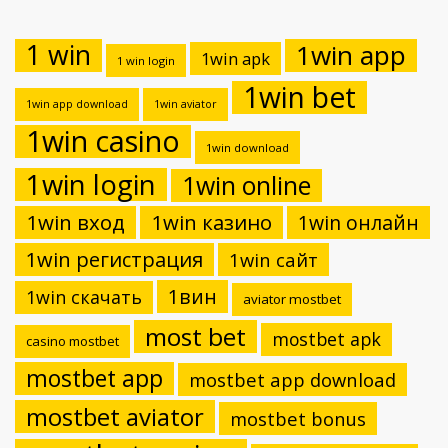
1 win
1win app
1win apk
1 win login
1win bet
1win app download
1win aviator
1win casino
1win download
1win login
1win online
1win вход
1win казино
1win онлайн
1win регистрация
1win сайт
1вин
1win скачать
aviator mostbet
most bet
mostbet apk
casino mostbet
mostbet app
mostbet app download
mostbet aviator
mostbet bonus