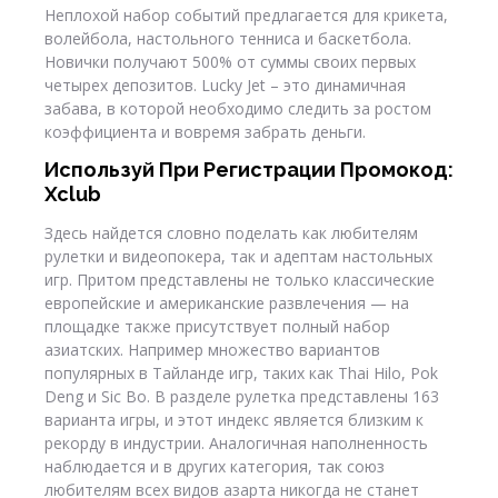
Неплохой набор событий предлагается для крикета,
волейбола, настольного тенниса и баскетбола.
Новички получают 500% от суммы своих первых
четырех депозитов. Lucky Jet – это динамичная
забава, в которой необходимо следить за ростом
коэффициента и вовремя забрать деньги.
Используй При Регистрации Промокод:
Xclub
Здесь найдется словно поделать как любителям
рулетки и видеопокера, так и адептам настольных
игр. Притом представлены не только классические
европейские и американские развлечения — на
площадке также присутствует полный набор
азиатских. Например множество вариантов
популярных в Тайланде игр, таких как Thai Hilo, Pok
Deng и Sic Bo. В разделе рулетка представлены 163
варианта игры, и этот индекс является близким к
рекорду в индустрии. Аналогичная наполненность
наблюдается и в других категория, так союз
любителям всех видов азарта никогда не станет