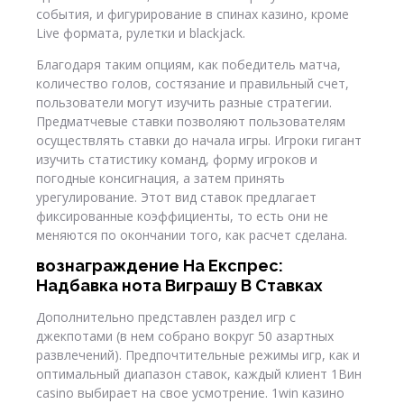
события, и фигурирование в спинах казино, кроме
Live формата, рулетки и blackjack.
Благодаря таким опциям, как победитель матча,
количество голов, состязание и правильный счет,
пользователи могут изучить разные стратегии.
Предматчевые ставки позволяют пользователям
осуществлять ставки до начала игры. Игроки гигант
изучить статистику команд, форму игроков и
погодные консигнация, а затем принять
урегулирование. Этот вид ставок предлагает
фиксированные коэффициенты, то есть они не
меняются по окончании того, как расчет сделана.
вознаграждение На Експрес:
Надбавка нота Виграшу В Ставках
Дополнительно представлен раздел игр с
джекпотами (в нем собрано вокруг 50 азартных
развлечений). Предпочтительные режимы игр, как и
оптимальный диапазон ставок, каждый клиент 1Вин
casino выбирает на свое усмотрение. 1win казино