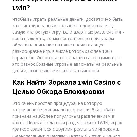
1win?
Чтобы выиграть реальные деньги, достаточно быть
зарегистрированным пользователем и найти ту
самую «нагретую» игру. Если азартные развлечения –
ваша пылкость, то мы настоятельно призываем
обратить внимание на наше впечатляющее
разнообразие игр, в числе которых более 1000
вариантов. Основная часть нашего ассортимента –
это разнообразные игровые автоматы на реальные
деньги, позволяющие вывести выигрыши.
Как Найти Зеркала 1win Casino с
Целью Обхода Блокировки
Это очень простая процедура, на которую
затрачивается минимально времени. Эта забава
признана наиболее популярным развлечением в
карты. Перейдя в данный раздел казино 1WIN, игрок
краткое сразиться с другими реальными игроками,
проживающими в разных странах. С левой стороны