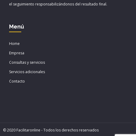
el seguimiento responsabilizándonos del resultado final.
Menú
Home
Empresa
Consultas y servicios
Servicios adicionales
Contacto
© 2020 Facilitaronline - Todos los derechos reservados