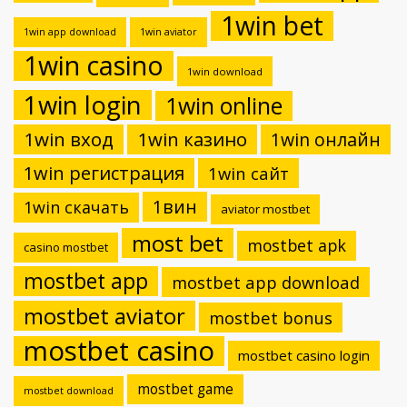
1win bet
1win app download
1win aviator
1win casino
1win download
1win login
1win online
1win вход
1win казино
1win онлайн
1win регистрация
1win сайт
1вин
1win скачать
aviator mostbet
most bet
mostbet apk
casino mostbet
mostbet app
mostbet app download
mostbet aviator
mostbet bonus
mostbet casino
mostbet casino login
mostbet game
mostbet download