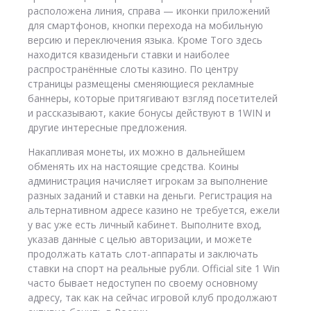
расположена линия, справа — иконки приложений
для смартфонов, кнопки перехода на мобильную
версию и переключения языка. Кроме Того здесь
находится квазиденьги ставки и наиболее
распространённые слоты казино. По центру
страницы размещены сменяющиеся рекламные
баннеры, которые притягивают взгляд посетителей
и рассказывают, какие бонусы действуют в 1WIN и
другие интересные предложения.
Накапливая монеты, их можно в дальнейшем
обменять их на настоящие средства. Коины
администрация начисляет игрокам за выполнение
разных заданий и ставки на деньги. Регистрация на
альтернативном адресе казино не требуется, ежели
у вас уже есть личный кабинет. Выполните вход,
указав данные с целью авторизации, и можете
продолжать катать слот-аппараты и заключать
ставки на спорт на реальные рубли. Official site 1 Win
часто бывает недоступен по своему основному
адресу, так как на сейчас игровой клуб продолжают