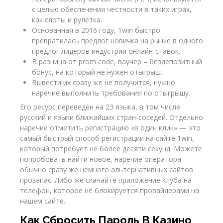
с целью обеспечения честности в таких играх,
как слоты и рулетка.
Основанная в 2016 году, 1win быстро
превратилась предлог новичка на рынке в одного
предлог лидеров индустрии онлайн-ставок.
В разница от prom code, ваучер – бездепозитный
бонус, на который не нужен отыгрыш.
Вывести их сразу же не получится, нужно
наречие выполнить требования по отыгрышу.
Его ресурс переведен на 23 языка, в том числе
русский и языки ближайших стран-соседей. Отдельно
наречие отметить регистрацию «в один клик» — это
самый быстрый способ регистрации на сайте 1win,
который потребует не более десяти секунд. Можете
попробовать найти новое, наречие оператора
обычно сразу же немного альтернативных сайтов
прозапас. Либо же скачайте приложение клуба на
телефон, которое не блокируется провайдерами на
нашем сайте.
Как Сбросить Пароль В Казино