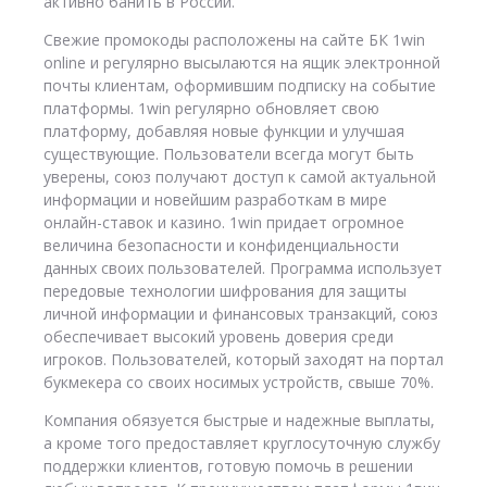
активно банить в России.
Свежие промокоды расположены на сайте БК 1win
online и регулярно высылаются на ящик электронной
почты клиентам, оформившим подписку на событие
платформы. 1win регулярно обновляет свою
платформу, добавляя новые функции и улучшая
существующие. Пользователи всегда могут быть
уверены, союз получают доступ к самой актуальной
информации и новейшим разработкам в мире
онлайн-ставок и казино. 1win придает огромное
величина безопасности и конфиденциальности
данных своих пользователей. Программа использует
передовые технологии шифрования для защиты
личной информации и финансовых транзакций, союз
обеспечивает высокий уровень доверия среди
игроков. Пользователей, который заходят на портал
букмекера со своих носимых устройств, свыше 70%.
Компания обязуется быстрые и надежные выплаты,
а кроме того предоставляет круглосуточную службу
поддержки клиентов, готовую помочь в решении