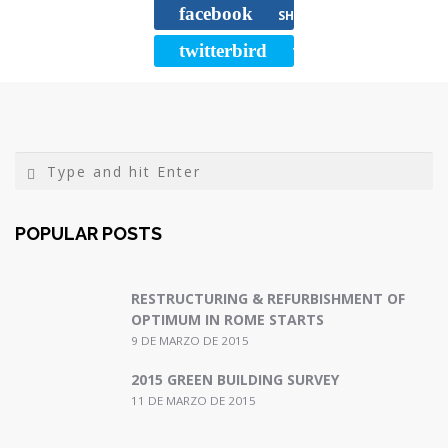
o
r
t
facebook
SHARE
k
i
twitterbird
TWEET
r
POPULAR POSTS
RESTRUCTURING & REFURBISHMENT OF
OPTIMUM IN ROME STARTS
9 DE MARZO DE 2015
2015 GREEN BUILDING SURVEY
11 DE MARZO DE 2015