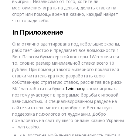
выигрыш. Независимо от того, хотите ли
местоимение- играть на деньги, делать ставки на
спорт или помощь время в казино, каждый найдет
что-то ради себя.
In Приложение
Она отлично адаптирована под небольшие экраны,
работает быстро и предлагает все возможности 1
Вин. Плюсом букмекерской конторы 1Win значится
то, словно размер минимальной ставки всего 10
рублей. При помощи такого мизерного показателя
ставки читатель краткое разработать свою
собственную стратегию ставок, рассчитав все риски.
БК 1win заботится буква
1win вход
своих игроках,
поэтому участвует в программе борьбы с игровой
зависимостью. В специализированном разделе на
сайте читатель может приобрести бесплатную
поддержка психологов от лудомании. Добро
пожаловать на сайт лучшего онлайн-казино Украины
– 1win casino.
Да, доступна мобильная разновидность сайта и