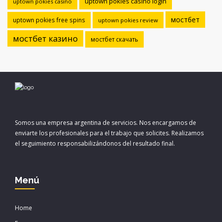
uptown pokies casino login
uptown pokies casino
мостбет
uptown pokies free spins
uptown pokies review
мостбет казино
мостбет скачать
Somos una empresa argentina de servicios. Nos encargamos de
enviarte los profesionales para el trabajo que solicites. Realizamos
el seguimiento responsabilizándonos del resultado final.
Menú
Home