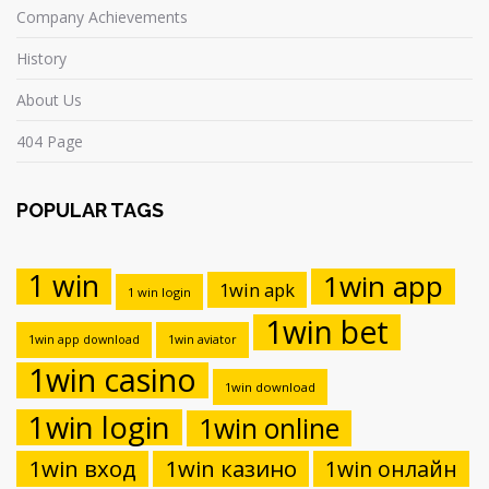
Company Achievements
History
About Us
404 Page
POPULAR TAGS
1 win
1win app
1win apk
1 win login
1win bet
1win app download
1win aviator
1win casino
1win download
1win login
1win online
1win вход
1win казино
1win онлайн