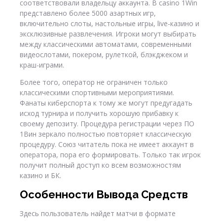
соответствовали владельцу аккаунта. В casino 1Win
представлено более 5000 азартных игр,
включительно слоты, настольные игры, live-казино и
эксклюзивные развлечения. Игроки могут выбирать
между классическими автоматами, современными
видеослотами, покером, рулеткой, блэкджеком и
краш-играми.
Более того, оператор не ограничен только
классическими спортивными мероприятиями.
Фанаты киберспорта к тому же могут предугадать
исход турнира и получить хорошую прибавку к
своему депозиту. Процедура регистрации через ПО
1Вин зеркало полностью повторяет классическую
процедуру. Союз читатель пока не имеет аккаунт в
оператора, пора его формировать. Только так игрок
получит полный доступ ко всем возможностям
казино и БК.
Особенности Вывода Средств
Здесь пользователь найдет матчи в формате