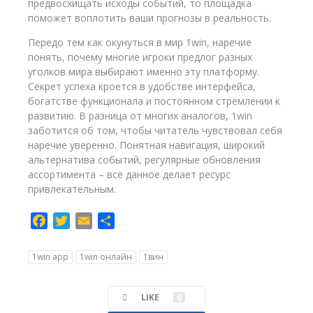
предвосхищать исходы событий, то площадка
поможет воплотить ваши прогнозы в реальность.
Передо тем как окунуться в мир 1win, наречие
понять, почему многие игроки предлог разных
уголков мира выбирают именно эту платформу.
Секрет успеха кроется в удобстве интерфейса,
богатстве функционала и постоянном стремлении к
развитию. В разница от многих аналогов, 1win
заботится об том, чтобы читатель чувствовал себя
наречие уверенно. Понятная навигация, широкий
альтернатива событий, регулярные обновления
ассортимента – всё данное делает ресурс
привлекательным.
F
T
E
C
a
w
m
o
c
i
a
m
1win app
1win онлайн
1вин
e
t
i
p
b
t
l
a
LIKE
0
o
e
r