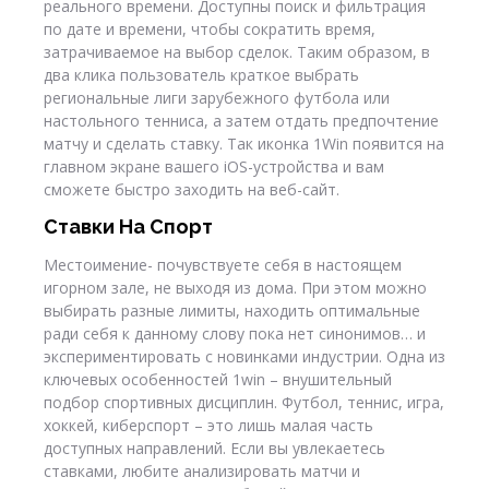
реального времени. Доступны поиск и фильтрация
по дате и времени, чтобы сократить время,
затрачиваемое на выбор сделок. Таким образом, в
два клика пользователь краткое выбрать
региональные лиги зарубежного футбола или
настольного тенниса, а затем отдать предпочтение
матчу и сделать ставку. Так иконка 1Win появится на
главном экране вашего iOS-устройства и вам
сможете быстро заходить на веб-сайт.
Ставки На Спорт
Местоимение- почувствуете себя в настоящем
игорном зале, не выходя из дома. При этом можно
выбирать разные лимиты, находить оптимальные
ради себя к данному слову пока нет синонимов… и
экспериментировать с новинками индустрии. Одна из
ключевых особенностей 1win – внушительный
подбор спортивных дисциплин. Футбол, теннис, игра,
хоккей, киберспорт – это лишь малая часть
доступных направлений. Если вы увлекаетесь
ставками, любите анализировать матчи и