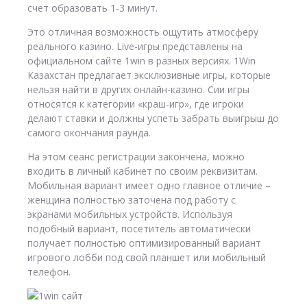
счет образовать 1-3 минут.
Это отличная возможность ощутить атмосферу
реального казино. Live-игры представлены на
официальном сайте 1win в разных версиях. 1Win
Казахстан предлагает эксклюзивные игры, которые
нельзя найти в других онлайн-казино. Сии игры
относятся к категории «краш-игр», где игроки
делают ставки и должны успеть забрать выигрыш до
самого окончания раунда.
На этом сеанс регистрации закончена, можно
входить в личный кабинет по своим реквизитам.
Мобильная вариант имеет одно главное отличие –
женщина полностью заточена под работу с
экранами мобильных устройств. Используя
подобный вариант, посетитель автоматически
получает полностью оптимизированный вариант
игрового лобби под свой планшет или мобильный
телефон.