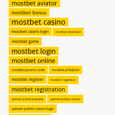
mostbet aviator
mostbet bonus
mostbet casino
mostbet casino login
mostbet download
mostbet game
mostbet login
mostbet online
mostbet promo code
mostbet přihlášení
mostbet register
mostbet registrace
mostbet registration
uptown pokies casino
uptown pokies australia
uptown pokies casino login