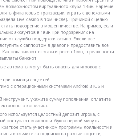
сем возможностям виртуального клуба 1Вин. Наречие
влять финансовые транзакции, играть с денежными
аздела Live-casino в том числе). Причиной с целью
 стать подозрение в мошенничестве. Например, если
льких аккаунтов в 1вин.При подозрениях на
ние от службы поддержки казино. Ежели все
ступить с саппортом в диалог и предоставить все
. Как показывают отзывы игроков 1вин, в реальности
 выплаты банкнот.
ые автоматы могут быть опасны для игроков с
е при помощи соцсетей.
мо с операционными системами Android и iOS и
 инструмент, укажите сумму пополнения, оплатите
лектронного кошелька.
того используется целостный депозит игрока, с
рый поступают выигрыши. буква первой минуты
а краткое стать участником программы лояльности и
коины возьмите за подписки на разные соцсети,