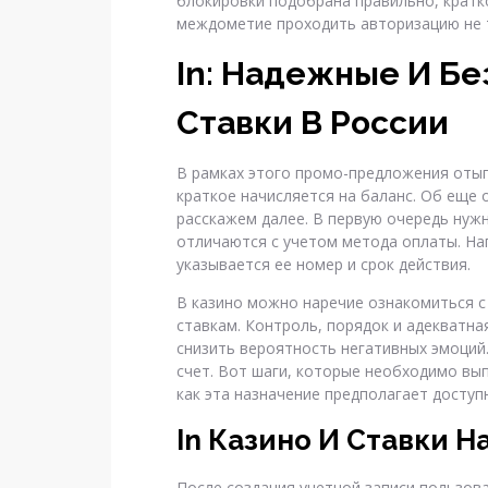
блокировки подобрана правильно, кратко
междометие проходить авторизацию не 
In: Надежные И Б
Ставки В России
В рамках этого промо-предложения отыг
краткое начисляется на баланс. Об еще
расскажем далее. В первую очередь нуж
отличаются с учетом метода оплаты. Нап
указывается ее номер и срок действия.
В казино можно наречие ознакомиться с
ставкам. Контроль, порядок и адекватна
снизить вероятность негативных эмоций
счет. Вот шаги, которые необходимо вып
как эта назначение предполагает доступ
In Казино И Ставки Н
После создания учетной записи пользов