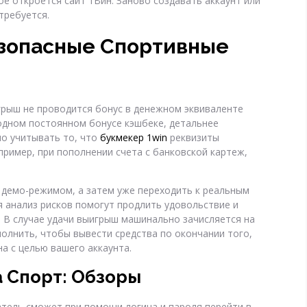
е откроется сайт 1Вин. Заново создавать аккаунт или
требуется.
езопасные Спортивные
рыш не проводится бонус в денежном эквиваленте
 одном постоянном бонусе кэшбеке, детальнее
но учитывать то, что
букмекер 1win
реквизиты
ример, при пополнении счета с банковской картеж,
 демо-режимом, а затем уже переходить к реальным
я анализ рисков помогут продлить удовольствие и
. В случае удачи выигрыш машинально зачисляется на
олнить, чтобы вывести средства по окончании того,
на с целью вашего аккаунта.
а Спорт: Обзоры
атель сможет при помощи логина и пароля перейти в