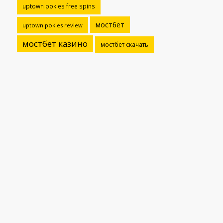
uptown pokies free spins
мостбет
uptown pokies review
мостбет казино
мостбет скачать