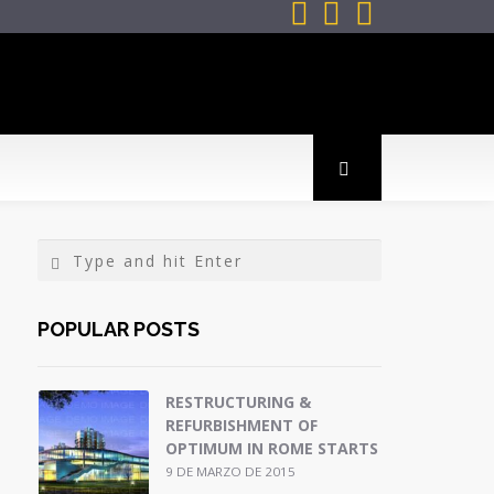



POPULAR POSTS
RESTRUCTURING &
REFURBISHMENT OF
OPTIMUM IN ROME STARTS
9 DE MARZO DE 2015