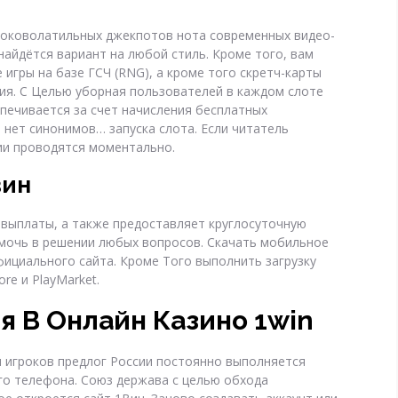
соковолатильных джекпотов нота современных видео-
айдётся вариант на любой стиль. Кроме того, вам
игры на базе ГСЧ (RNG), а кроме того скретч-карты
ия. С Целью уборная пользователей в каждом слоте
печивается за счет начисления бесплатных
 нет синонимов… запуска слота. Если читатель
ии проводятся моментально.
вин
выплаты, а также предоставляет круглосуточную
мочь в решении любых вопросов. Скачать мобильное
фициального сайта. Кроме Того выполнить загрузку
re и PlayMarket.
я В Онлайн Казино 1win
я игроков предлог России постоянно выполняется
го телефона. Союз держава с целью обхода