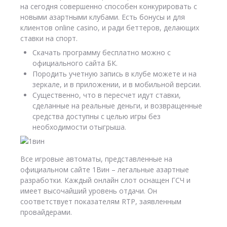
на сегодня совершенно способен конкурировать с
новыми азартными клубами. Есть бонусы и для
клиентов online casino, и ради беттеров, делающих
ставки на спорт.
Скачать программу бесплатно можно с
официального сайта БК.
Породить учетную запись в клубе можете и на
зеркале, и в приложении, и в мобильной версии.
Существенно, что в пересчет идут ставки,
сделанные на реальные деньги, и возвращенные
средства доступны с целью игры без
необходимости отыгрыша.
Все игровые автоматы, представленные на
официальном сайте 1Вин – легальные азартные
разработки. Каждый онлайн слот оснащен ГСЧ и
имеет высочайший уровень отдачи. Он
соответствует показателям RTP, заявленным
провайдерами.