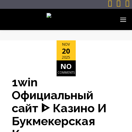



NOV
20
2025
NO
COMMENTS
1win
Официальный
сайт ᐈ Казино И
Букмекерская