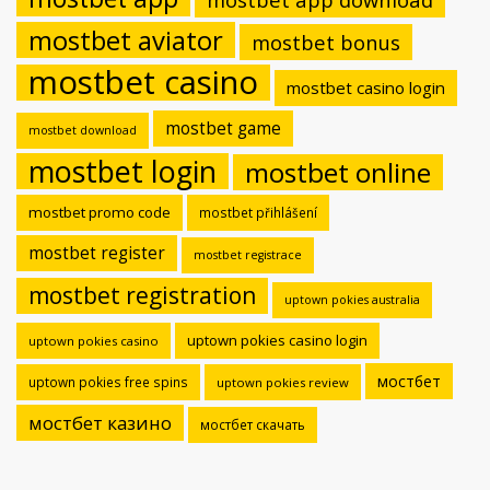
mostbet aviator
mostbet bonus
mostbet casino
mostbet casino login
mostbet game
mostbet download
mostbet login
mostbet online
mostbet promo code
mostbet přihlášení
mostbet register
mostbet registrace
mostbet registration
uptown pokies australia
uptown pokies casino login
uptown pokies casino
мостбет
uptown pokies free spins
uptown pokies review
мостбет казино
мостбет скачать