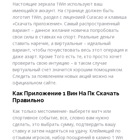
Настоящие зеркала 1Win используют ваш
имеющийся аккаунт. На странице должен быть
логотип 1Win, раздел с лицензией Curacao и клавиша
«Скачать приложение». Самый распространенный
вариант – данное желание новичка попробовать
свои силы в ставках на спорт. Реальные деньги
ставить наречие, а виртуальные – идеальный
вариант, чтобы почувствовать весь этот операция и
даже азарт. Кроме Того есть те, кто просто хочет
проверить свою интуицию – в таком случае
виртуальный счет значится хорошим помощником.
Следить за появлением новых акций можно на
официальном сайте.
Как Приложение 1 Вин На Пк Скачать
Правильно
Как только местоимение- выберете матч или
спортивное событие, все, словно вам нужно
сделать, это выбрать сумму, подтвердить вашу
ставку и затем надеяться на удачу. Клеймящий по
отзывам игроков, набор поощрений в казино 1 Win