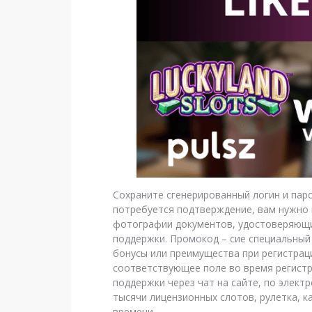
Сохраните сгенерированный логин и паро
потребуется подтверждение, вам нужно 
фотографии документов, удостоверяющих
поддержки. Промокод – сие специальный
бонусы или преимущества при регистраци
соответствующее поле во время регистр
поддержки через чат на сайте, по элект
тысячи лицензионных слотов, рулетка, к
времени.