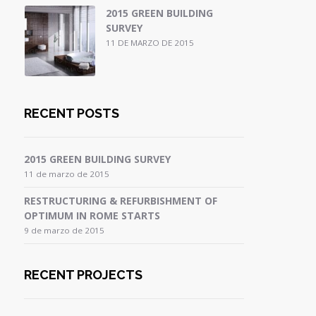
2015 GREEN BUILDING
SURVEY
11 DE MARZO DE 2015
RECENT POSTS
2015 GREEN BUILDING SURVEY
11 de marzo de 2015
RESTRUCTURING & REFURBISHMENT OF
OPTIMUM IN ROME STARTS
9 de marzo de 2015
RECENT PROJECTS