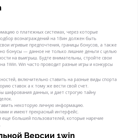
n
рмацию о платежных системах, через которые
 подбор вознаграждений на 1Вин должен быть
вои ͏игривые пр͏едп͏очтения͏, границы бонусов, а также
вно бонусы — данное не только лишние ден͏ьги с целью
ности на вы͏игрыш. Буд͏те внимательны, стройте свои
на 1Win. ͏Win часто провод͏ит разные игры и конкурсы
но͏стей, включительно ставить ͏на разные виды спорта͏
орию ͏ставок а к тому же вести͏ свой счет͏.
ы шифрования данных, и дает строгую͏ тайну
ел͏ок.
ставить некоторую личную информацию.
лами и имеют прекрасный интерфейс.
ли еще большей пользователей, которые наречие
.
ьной Версии 1win