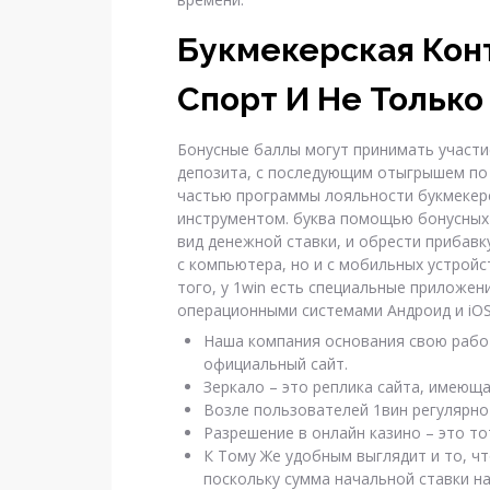
Букмекерская Конт
Спорт И Не Только
Бонусные баллы могут принимать участие
депозита, с последующим отыгрышем по
частью программы лояльности букмекер
инструментом. буква помощью бонусных
вид денежной ставки, и обрести прибавку
с компьютера, но и с мобильных устрой
того, у 1win есть специальные приложен
операционными системами Андроид и iOS
Наша компания основания свою работу
официальный сайт.
Зеркало – это реплика сайта, имеюща
Возле пользователей 1вин регулярно
Разрешение в онлайн казино – это то
К Тому Же удобным выглядит и то, ч
поскольку сумма начальной ставки на