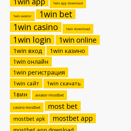
1win app
1win app download
1win bet
1win aviator
1win casino
1win download
1win login
1win online
1win вход
1win казино
1win онлайн
1win регистрация
1win сайт
1win скачать
1вин
aviator mostbet
most bet
casino mostbet
mostbet app
mostbet apk
mostbet app download