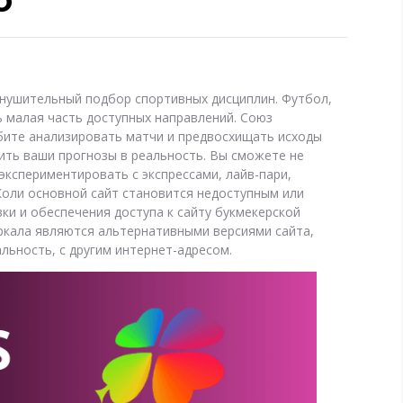
внушительный подбор спортивных дисциплин. Футбол,
шь малая часть доступных направлений. Союз
бите анализировать матчи и предвосхищать исходы
ть ваши прогнозы в реальность. Вы сможете не
экспериментировать с экспрессами, лайв-пари,
оли основной сайт становится недоступным или
ки и обеспечения доступа к сайту букмекерской
еркала являются альтернативными версиями сайта,
льность, с другим интернет-адресом.