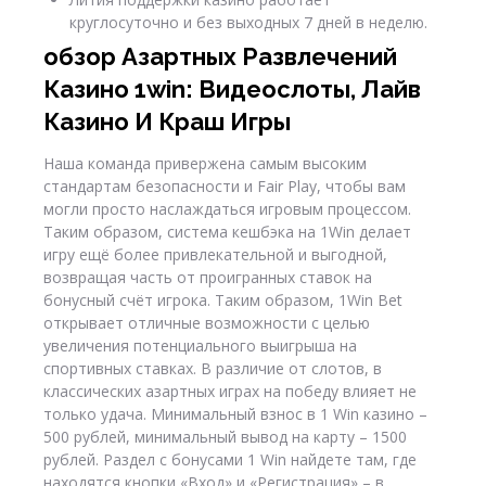
круглосуточно и без выходных 7 дней в неделю.
обзор Азартных Развлечений
Казино 1win: Видеослоты, Лайв
Казино И Краш Игры
Наша команда привержена самым высоким
стандартам безопасности и Fair Play, чтобы вам
могли просто наслаждаться игровым процессом.
Таким образом, система кешбэка на 1Win делает
игру ещё более привлекательной и выгодной,
возвращая часть от проигранных ставок на
бонусный счёт игрока. Таким образом, 1Win Bet
открывает отличные возможности с целью
увеличения потенциального выигрыша на
спортивных ставках. В различие от слотов, в
классических азартных играх на победу влияет не
только удача. Минимальный взнос в 1 Win казино –
500 рублей, минимальный вывод на карту – 1500
рублей. Раздел с бонусами 1 Win найдете там, где
находятся кнопки «Вход» и «Регистрация» – в