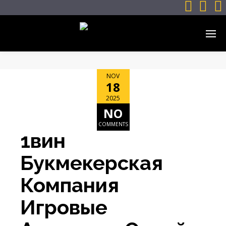



NOV
18
2025
NO
COMMENTS
1вин
Букмекерская
Компания
Игровые