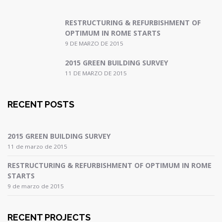
RESTRUCTURING & REFURBISHMENT OF
OPTIMUM IN ROME STARTS
9 DE MARZO DE 2015
2015 GREEN BUILDING SURVEY
11 DE MARZO DE 2015
RECENT POSTS
2015 GREEN BUILDING SURVEY
11 de marzo de 2015
RESTRUCTURING & REFURBISHMENT OF OPTIMUM IN ROME
STARTS
9 de marzo de 2015
RECENT PROJECTS