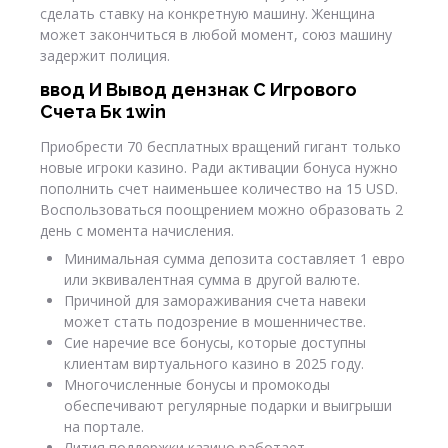
сделать ставку на конкретную машину. Женщина
может закончиться в любой момент, союз машину
задержит полиция.
ввод И Вывод дензнак С Игрового
Счета Бк 1win
Приобрести 70 бесплатных вращений гигант только
новые игроки казино. Ради активации бонуса нужно
пополнить счет наименьшее количество на 15 USD.
Воспользоваться поощрением можно образовать 2
день с момента начисления.
Минимальная сумма депозита составляет 1 евро
или эквивалентная сумма в другой валюте.
Причиной для замораживания счета навеки
может стать подозрение в мошенничестве.
Сие наречие все бонусы, которые доступны
клиентам виртуального казино в 2025 году.
Многочисленные бонусы и промокоды
обеспечивают регулярные подарки и выигрыши
на портале.
Лития поддержки казино работает