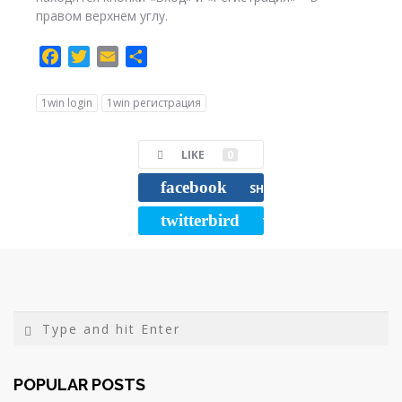
правом верхнем углу.
F
T
E
C
a
w
m
o
c
i
a
m
1win login
1win регистрация
e
t
i
p
b
t
l
a
LIKE
0
o
e
r
o
r
t
facebook
SHARE
k
i
twitterbird
TWEET
r
POPULAR POSTS