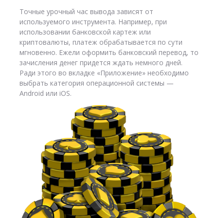
Точные урочный час вывода зависят от
используемого инструмента. Например, при
использовании банковской картеж или
криптовалюты, платеж обрабатывается по сути
мгновенно. Ежели оформить банковский перевод, то
зачисления денег придется ждать немного дней.
Ради этого во вкладке «Приложение» необходимо
выбрать категория операционной системы —
Android или iOS.