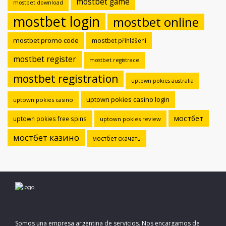
mostbet game
mostbet download
mostbet login
mostbet online
mostbet promo code
mostbet přihlášení
mostbet register
mostbet registrace
mostbet registration
uptown pokies australia
uptown pokies casino login
uptown pokies casino
мостбет
uptown pokies free spins
uptown pokies review
мостбет казино
мостбет скачать
Somos una empresa argentina de servicios. Nos encargamos de