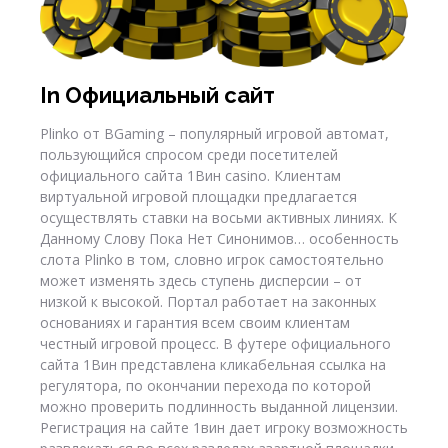
In Официальный сайт
Plinko от BGaming – популярный игровой автомат,
пользующийся спросом среди посетителей
официального сайта 1Вин casino. Клиентам
виртуальной игровой площадки предлагается
осуществлять ставки на восьми активных линиях. К
Данному Слову Пока Нет Синонимов… особенность
слота Plinko в том, словно игрок самостоятельно
может изменять здесь ступень дисперсии – от
низкой к высокой. Портал работает на законных
основаниях и гарантия всем своим клиентам
честный игровой процесс. В футере официального
сайта 1Вин представлена кликабельная ссылка на
регулятора, по окончании перехода по которой
можно проверить подлинность выданной лицензии.
Регистрация на сайте 1вин дает игроку возможность