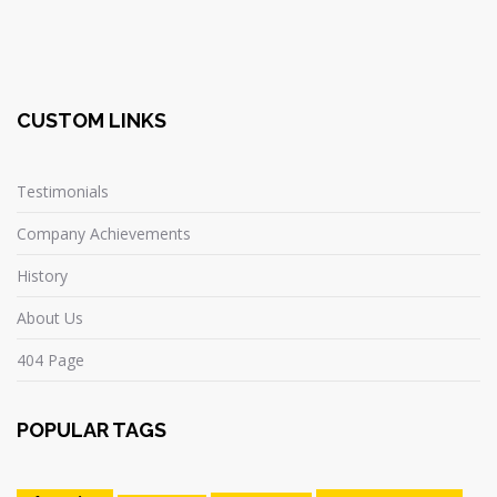
CUSTOM LINKS
Testimonials
Company Achievements
History
About Us
404 Page
POPULAR TAGS