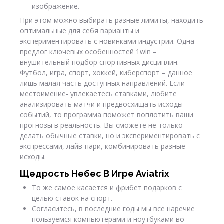
изображение.
При этом можно выбирать разные лимиты, находить
оптимальные для себя варианты и
экспериментировать с новинками индустрии. Одна
предлог ключевых особенностей 1win –
внушительный подбор спортивных дисциплин.
Футбол, игра, спорт, хоккей, киберспорт – данное
лишь малая часть доступных направлений. Если
местоимение- увлекаетесь ставками, любите
анализировать матчи и предвосхищать исходы
событий, то программа поможет воплотить ваши
прогнозы в реальность. Вы сможете не только
делать обычные ставки, но и экспериментировать с
экспрессами, лайв-пари, комбинировать разные
исходы.
Щедрость Небес В Игре Aviatrix
То же самое касается и фрибет подарков с
целью ставок на спорт.
Согласитесь, в последние годы мы все наречие
пользуемся компьютерами и ноутбуками во