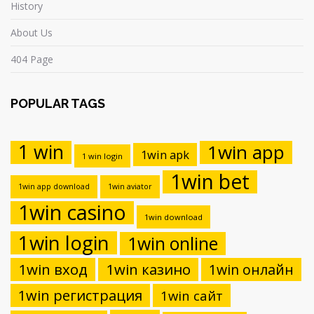
History
About Us
404 Page
POPULAR TAGS
1 win
1win app
1win apk
1 win login
1win bet
1win app download
1win aviator
1win casino
1win download
1win login
1win online
1win вход
1win казино
1win онлайн
1win регистрация
1win сайт