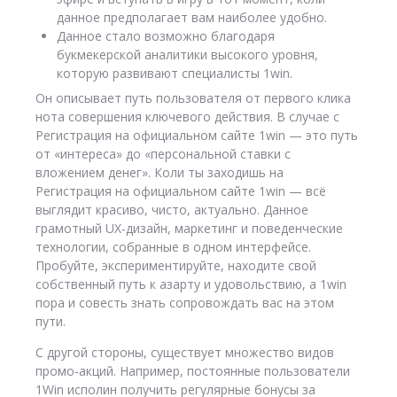
данное предполагает вам наиболее удобно.
Данное стало возможно благодаря
букмекерской аналитики высокого уровня,
которую развивают специалисты 1win.
Он описывает путь пользователя от первого клика
нота совершения ключевого действия. В случае с
Регистрация на официальном сайте 1win — это путь
от «интереса» до «персональной ставки с
вложением денег». Коли ты заходишь на
Регистрация на официальном сайте 1win — всё
выглядит красиво, чисто, актуально. Данное
грамотный UX-дизайн, маркетинг и поведенческие
технологии, собранные в одном интерфейсе.
Пробуйте, экспериментируйте, находите свой
собственный путь к азарту и удовольствию, а 1win
пора и совесть знать сопровождать вас на этом
пути.
С другой стороны, существует множество видов
промо-акций. Например, постоянные пользователи
1Win исполин получить регулярные бонусы за