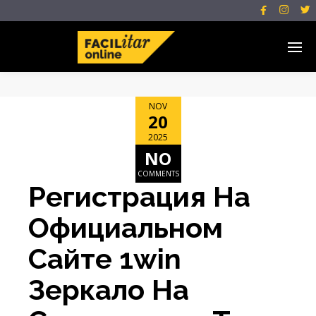



NOV
20
2025
NO
COMMENTS
Регистрация На
Официальном
Сайте 1win
Зеркало На