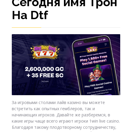
Сегодня имя Трон
На Dtf
За игровыми столами лайв казино вы можете
встретить как опытных гемблеров, так и
начинающих игроков. Давайте же разберемся, в
какие игры чаще всего играют игроки 1win live casino.
Благодаря такому плодотворному сотрудничеству,