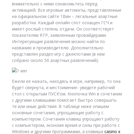
внимательно с ними ознакомьтесь перед
активацией. Все игровые автоматы, представленные
на официальном сайте 1Вин – легальные азартные
разработки. Каждый онлайн слот оснащен ГСЧ и
имеет рослый степень отдачи. Он соответствует
показателям RTP, заявленным провайдерами.
Интересующие развлечения можно найти по
названию и производителю. Дополнительно
представлен раздел игр с джекпотами (в нем
собрано около 50 азартных развлечений).
Ежели ее нажать, находясь в игре, например, то она
будет свернута, и местоимение- увидите рабочий
стол с открытым ПУСК’ом. Кнопочка Win в сочетании
с другими клавишами помогает быстро совершать
те или иные действия. В таблице ниже опишем
основные сочетания, упрощающие работу с
компьютером. Сочетания клавиш упрощают работу
с компьютером, экономя время и силы при работе с
Windows и другими программами, а клавиша
casino x