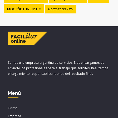
мостбет казино
мостбет скачать
Somos una empresa argentina de servicios. Nos encargamos de
enviarte los profesionales para el trabajo que solicites. Realizamos
el seguimiento responsabilizándonos del resultado final.
Menú
Home
Empresa