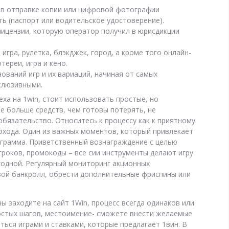
 в отправке копии или цифровой фотографии
ь (паспорт или водительское удостоверение).
лицензии, которую оператор получил в юрисдикции
 игра, рулетка, блэкджек, город, а кроме того онлайн-
тереи, игра и кено.
ований игр и их вариаций, начиная от самых
клюзивными.
ха на 1win, стоит использовать простые, но
 больше средств, чем готовы потерять, не
 обязательство. Относитесь к процессу как к приятному
 дохода. Один из важных моментов, который привлекает
рограмма. Приветственный вознаграждение с целью
гроков, промокоды – все сии инструменты делают игру
годной. Регулярный мониторинг акционных
вой банкролл, обрести дополнительные фриспины или
ы заходите на сайт 1Win, процесс всегда одинаков или
остых шагов, местоимение- сможете внести желаемые
ться играми и ставками, которые предлагает 1вин. В