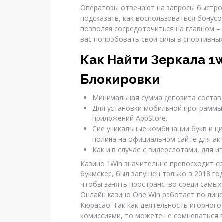
Операторы отвечают на запросы быстро
подсказать, как воспользоваться бонус
позволяя сосредоточиться на главном –
вас попробовать свои силы в спортивных 
Как Найти Зеркала 1w
Блокировки
Минимальная сумма депозита составл
Для установки мобильной программы 
приложений AppStore.
Сие уникальные комбинации букв и ц
полина на официальном сайте для а
Как и в случае с видеослотами, для 
Казино 1Win значительно превосходит с
букмекер, был запущен только в 2018 год
чтобы занять пространство среди самых
Онлайн казино One Win работает по лиц
Кюрасао. Так как деятельность игорног
комиссиями, то можете не сомневаться в