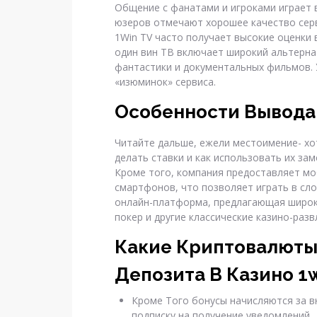
Общение с фанатами и ͏игроками играет
юзеров отмечают хорошее ка͏чество серв
1Win TV част͏о получает высокие оценки͏
один вин ͏ТВ включает широк͏ий альтерна
фантастики и документальных фильмов. У
«изюминок» сервиса.
Особенности Вывода
Читайте дальше, ежели местоимение- хоти
делать ставки и как использовать их за
Кроме того, компания предоставляет мо
смартфонов, что позволяет играть в сло
онлайн-платформа, предлагающая широки
покер и другие классические казино-разв
Какие Криптовалюты 
Депозита В Казино 1
Кроме Того бонусы начисляются за в
подписку на получение уведомлений.