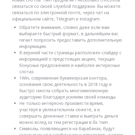
связаться со своей службой поддержки. Вы можете
связаться по электронной почте, через чат на
официальном сайте, Telegram и Instagram.
Обратите внимание, словно даже если вам
выбираете быстрый формат, в дальнейшем вас
гигант попросить предоставить дополнительную
информацию.
В верхней части страницы расположен слайдер с
информацией о предстоящих акциях, текущих
бонусных предложениях и наиболее интересных
слотах.
1Win, современная букмекерская контора,
основания свою деятельность в 2018 году и
быстро смогла собрать многомиллионную
аудиторию благодаря усилиям своей команды.
Не только интересно произвести время,
участвуя в увлекательном сюжете, а и
совершать денежные ставки и выиграть деньги
можно вслед за тем регистрации в бк 1win.
Символы, появляющиеся на барабанах, будут
складываться в комбинации и определять размер