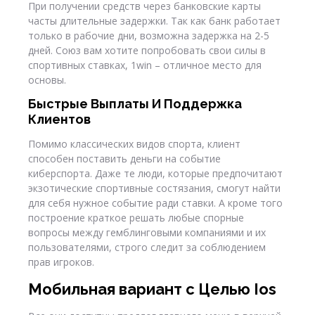
При получении средств через банковские карты
часты длительные задержки. Так как банк работает
только в рабочие дни, возможна задержка на 2-5
дней. Союз вам хотите попробовать свои силы в
спортивных ставках, 1win – отличное место для
основы.
Быстрые Выплаты И Поддержка
Клиентов
Помимо классических видов спорта, клиент
способен поставить деньги на событие
киберспорта. Даже те люди, которые предпочитают
экзотические спортивные состязания, смогут найти
для себя нужное событие ради ставки. А кроме того
построение краткое решать любые спорные
вопросы между гемблинговыми компаниями и их
пользователями, строго следит за соблюдением
прав игроков.
Мобильная вариант с Целью Ios