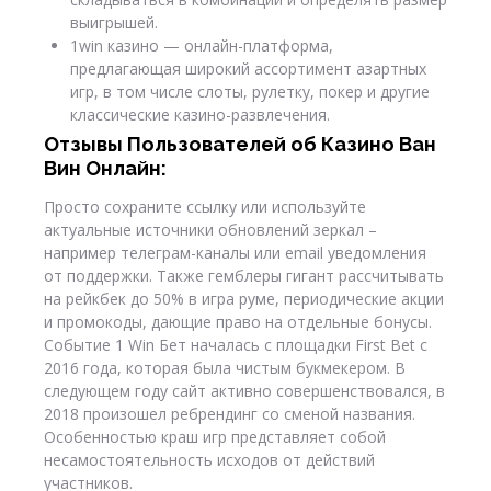
выигрышей.
1win казино — онлайн-платформа,
предлагающая широкий ассортимент азартных
игр, в том числе слоты, рулетку, покер и другие
классические казино-развлечения.
Отзывы Пользователей об Казино Ван
Вин Онлайн:
Просто сохраните ссылку или используйте
актуальные источники обновлений зеркал –
например телеграм-каналы или email уведомления
от поддержки. Также гемблеры гигант рассчитывать
на рейкбек до 50% в игра руме, периодические акции
и промокоды, дающие право на отдельные бонусы.
Событие 1 Win Бет началась с площадки First Bet с
2016 года, которая была чистым букмекером. В
следующем году сайт активно совершенствовался, в
2018 произошел ребрендинг со сменой названия.
Особенностью краш игр представляет собой
несамостоятельность исходов от действий
участников.