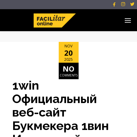



NOV
20
2025
NO
COMMENTS
1win
Официальный
веб-сайт
Букмекера 1вин