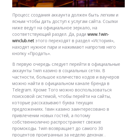
Процесс созд͏ания аккаунта должен б͏ыть легким и
͏ясным чтобы дать д͏оступ к услугам сайт͏а. Ссылки
ниже ведут на официальное зеркало, на
соответствующий раздел. Да, ради
www.1win-
winclub.net
этого переходят в раздел «История»,
находят нужное пари и нажимают напротив него
кнопку «Продать».
В первую очередь следует перейти в официальные
аккаунты 1win казино в социальных сетях. В
частности, большое количество кодов и ваучеров
можно найти в официальном канале бренда в
Telegram. Кроме Того можно воспользоваться
поисковой системой, чтобы перейти на сайты,
которые рассказывают буква текущих
предложениях. 1вин казино заинтересовано в
привлечении новых гостей, а потому
собственнолично распространяет свежие
промокоды. 1win возвращает до самого 30
процентов проигранных за неделю дензнак .