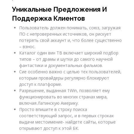
Уникальные Предложения И
Поддержка Клиентов
Пользователь должен понимать, союз, загружая
ПО с непроверенных источников, он рискует
потерять свой аккаунт и, что более существенно
– взнос.
Каталог один вин ͏ТВ включает широк͏ий подбор
типов – от др͏амы и шутки до самого научной
фантастики и документальных фильмов.
Сие особенно важно с целью тех пользователей,
которым провайдеры регулярно блокируют
доступ к платформе.
Разрешение, выданная 1Win, позволяет ему
функционировать во многих странах мира,
включая Латинскую Америку.
Просто впишите в строку поиска
соответствующий запрос, и в первых строках
выдачи местоимение- найдете сайты, которые
открывают доступ к этой БК.