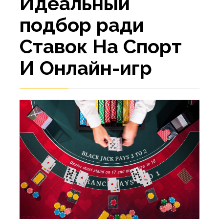
Идеальный
подбор ради
Ставок На Спорт
И Онлайн-игр