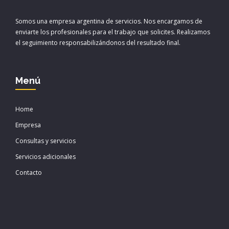
Somos una empresa argentina de servicios. Nos encargamos de
enviarte los profesionales para el trabajo que solicites. Realizamos
el seguimiento responsabilizándonos del resultado final.
Menú
Home
Empresa
Consultas y servicios
Servicios adicionales
Contacto