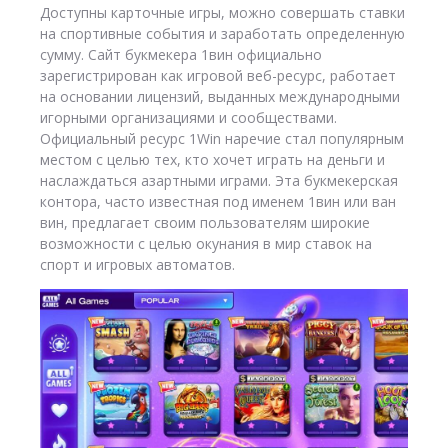
Доступны карточные игры, можно совершать ставки
на спортивные события и заработать определенную
сумму. Сайт букмекера 1вин официально
зарегистрирован как игровой веб-ресурс, работает
на основании лицензий, выданных международными
игорными организациями и сообществами.
Официальный ресурс 1Win наречие стал популярным
местом с целью тех, кто хочет играть на деньги и
наслаждаться азартными играми. Эта букмекерская
контора, часто известная под именем 1вин или ван
вин, предлагает своим пользователям широкие
возможности с целью окунания в мир ставок на
спорт и игровых автоматов.