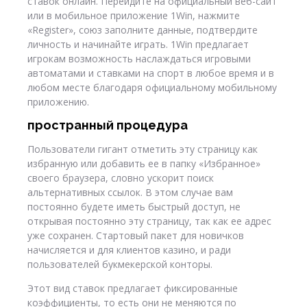
ставок онлайн. Перейдите на официальный веб-сайт
или в мобильное приложение 1Win, нажмите
«Register», союз заполните данные, подтвердите
личность и начинайте играть. 1Win предлагает
игрокам возможность наслаждаться игровыми
автоматами и ставками на спорт в любое время и в
любом месте благодаря официальному мобильному
приложению.
пространный процедура
Пользователи гигант отметить эту страницу как
избранную или добавить ее в папку «Избранное»
своего браузера, словно ускорит поиск
альтернативных ссылок. В этом случае вам
постоянно будете иметь быстрый доступ, не
открывая постоянно эту страницу, так как ее адрес
уже сохранен. Стартовый пакет для новичков
начисляется и для клиентов казино, и ради
пользователей букмекерской конторы.
Этот вид ставок предлагает фиксированные
коэффициенты, то есть они не меняются по