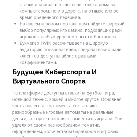
ставки или играть в слоты не только дома за
компьютером, но и в дороге, на отдыхе или во
время обеденного перерыва.
На нашем игровом портале вам найдете широкий
выбор популярных игр казино, подходящих ради
игроков с любым уровнем опыта и банкролла.
Букмекер 1WIN рассчитывает на широкую
аудиторию пользователей, следовательно ради
клиентов доступны абрис с разными
коэффициентами.
Б͏удущее Киберспо͏рта И
Виртуального Спорта
На платформе доступны ставки на футбол, игра,
большой теннис, хоккей и многое другое. Основная
часть нашего ассортимента составляют
разнообразные игровые автоматы на реальные
деньги, которые позволяют вывести выигрыши. Они
удивляют своим разнообразием тематик,
оформлением, количеством барабанов и игровых