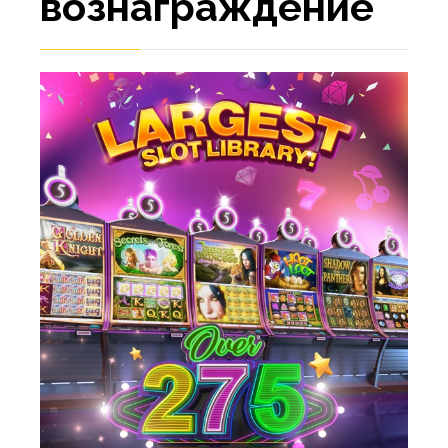
вознаграждение