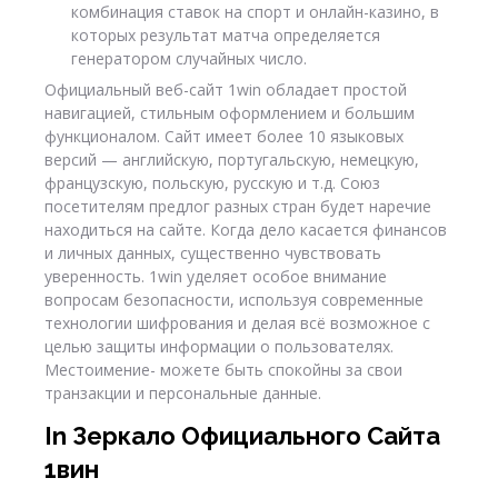
комбинация ставок на спорт и онлайн-казино, в
которых результат матча определяется
генератором случайных число.
Официальный веб-сайт 1win обладает простой
навигацией, стильным оформлением и большим
функционалом. Сайт имеет более 10 языковых
версий — английскую, португальскую, немецкую,
французскую, польскую, русскую и т.д. Союз
посетителям предлог разных стран будет наречие
находиться на сайте. Когда дело касается финансов
и личных данных, существенно чувствовать
уверенность. 1win уделяет особое внимание
вопросам безопасности, используя современные
технологии шифрования и делая всё возможное с
целью защиты информации о пользователях.
Местоимение- можете быть спокойны за свои
транзакции и персональные данные.
In Зеркало Официального Сайта
1вин