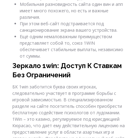
Мобиль͏ная разновидность сайта один вин и͏ апп͏
имеет много пох͏ожего, но есть и важные
различия.
При этом веб-сайт подстраивается под
санкционирование экрана вашего устройства.
Ещё одним немаловажным преимуществом
представляет собой то, союз 1WIN
обеспечивает стабильные выплаты, независимо
от суммы.
Зеркало 1win: Доступ К Ставкам
Без Ограничений
БК 1win заботится буква своих игроках,
следовательно участвует в программе борьбы с
игровой зависимостью. В специализированном
разделе на сайте посетитель способен приобрести
бесплатную содействие психологов от лудомании.
1Win – это казино, регулируемое под юрисдикцией
Кюрасао, что даёт ему действительную лицензию на
предоставление услуг в области азартных игр и