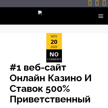



NOV
20
2025
NO
COMMENTS
#1 веб-сайт
Онлайн Казино И
Ставок 500%
Приветственный