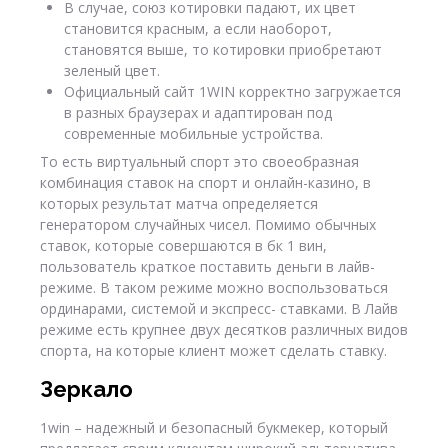
В случае, союз котировки падают, их цвет
становится красным, а если наоборот,
становятся выше, то котировки приобретают
зеленый цвет.
Официальный сайт 1WIN корректно загружается
в разных браузерах и адаптирован под
современные мобильные устройства.
То есть виртуальный спорт это своеобразная
комбинация ставок на спорт и онлайн-казино, в
которых результат матча определяется
генератором случайных чисел. Помимо обычных
ставок, которые совершаются в бк 1 вин,
пользователь краткое поставить деньги в лайв-
режиме. В таком режиме можно воспользоваться
ординарами, системой и экспресс- ставками. В Лайв
режиме есть крупнее двух десятков различных видов
спорта, на которые клиент может сделать ставку.
Зеркало
1win – надежный и безопасный букмекер, который