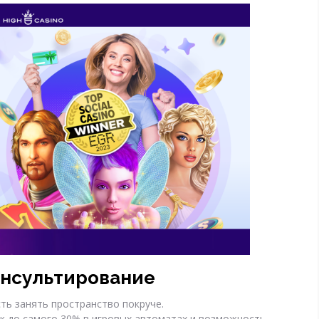
онсультирование
ть занять пространство покруче.
эк до самого 30% в игровых автоматах и возможность