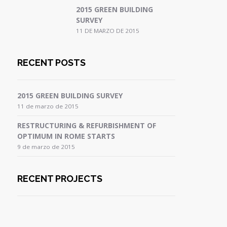
2015 GREEN BUILDING
SURVEY
11 DE MARZO DE 2015
RECENT POSTS
2015 GREEN BUILDING SURVEY
11 de marzo de 2015
RESTRUCTURING & REFURBISHMENT OF
OPTIMUM IN ROME STARTS
9 de marzo de 2015
RECENT PROJECTS