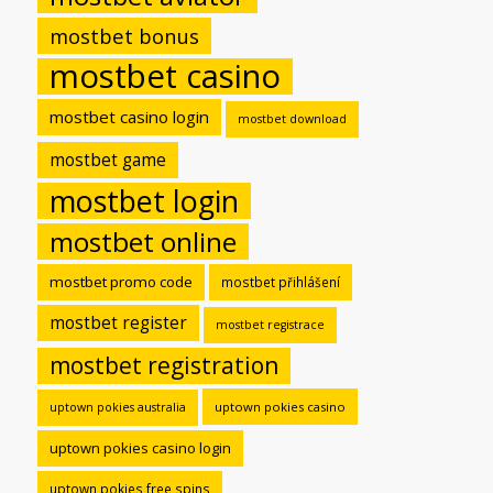
mostbet bonus
mostbet casino
mostbet casino login
mostbet download
mostbet game
mostbet login
mostbet online
mostbet promo code
mostbet přihlášení
mostbet register
mostbet registrace
mostbet registration
uptown pokies casino
uptown pokies australia
uptown pokies casino login
uptown pokies free spins