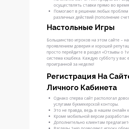
осуществлять ставки прямо во время
Помогают в решении любых проблем 
различных действий (пополнение счета
Настольные Игры
Большинство игроков на этом сайте – н
проявлением доверия и хорошей репутац
просто перейдите в раздел «Отзывы о 1vi
система кэшбека. Каждую субботу у вас
проигранной за неделю!
Регистрация На Сайт
Личного Кабинета
Однако сперва сайт распологал дово
услугами букмекерской конторы.
Это не правда, ведь в нашем онлайн 
Кроме мобильной версии разработан
Дополнительно клиентам предлагает
Взгляды 1win позволяют игроку обре