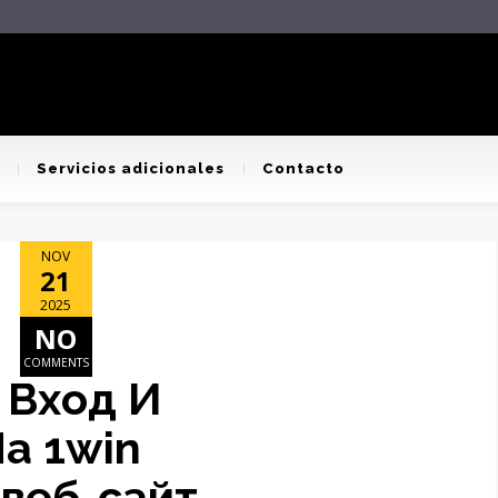
Servicios adicionales
Contacto
NOV
21
2025
NO
COMMENTS
 Вход И
а 1win
веб-сайт