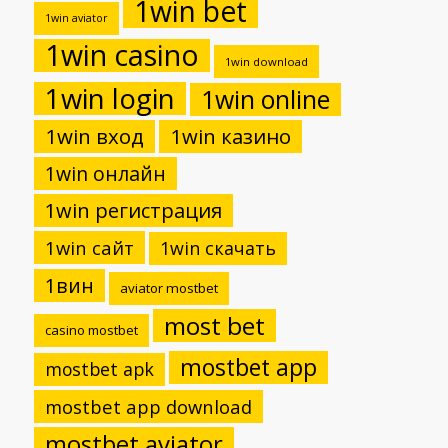
1win bet
1win aviator
1win casino
1win download
1win login
1win online
1win вход
1win казино
1win онлайн
1win регистрация
1win сайт
1win скачать
1вин
aviator mostbet
most bet
casino mostbet
mostbet app
mostbet apk
mostbet app download
mostbet aviator