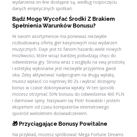
wydarzenia on-line dostępne są, według rozpoczęciu
danych empirycznych spotkań.
Bądź Mogę Wycofać Środki Z Brakiem
Spełnienia Warunków Bonusu?
W swoim asortymencie ma ponieważ niezwykle
rozbudowaną ofertę gier kasynowych oraz wydarzeń
muzycznych. Daje jest to fanom hazardu wiele nowych
możliwości, które wciąż bardziej pobudzają chęci do
odwiedzenia gry. Strona wraz z względu na swą prostotę
i estetykę wykonania jest niezwykle przyjemna gwoli
oka. Żeby aktywować nadprogram na drugą wpłatę,
musisz wpłacić co najmniej 80 ZŁ i wybrać dostępny
bonus w czasie dokonywania wpłaty. W ten sposób
możesz otrzymać 50% bonusu do odwiedzenia 400 PLN
i darmowe spiny. Nazywam się Piotr Kowalski i jestem
ekspertem od czasu komputerów internetowego
spośród wieloletnim doświadczeniem.
🎁 Przyciągające Bonusy Powitalne
Na przykład, możesz spróbować Mega Fortune Dreams