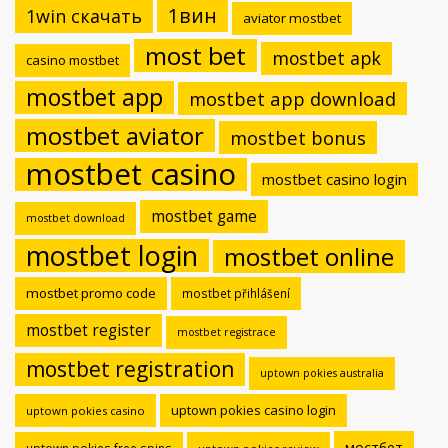
1вин
1win скачать
aviator mostbet
most bet
mostbet apk
casino mostbet
mostbet app
mostbet app download
mostbet aviator
mostbet bonus
mostbet casino
mostbet casino login
mostbet game
mostbet download
mostbet login
mostbet online
mostbet promo code
mostbet přihlášení
mostbet register
mostbet registrace
mostbet registration
uptown pokies australia
uptown pokies casino login
uptown pokies casino
мостбет