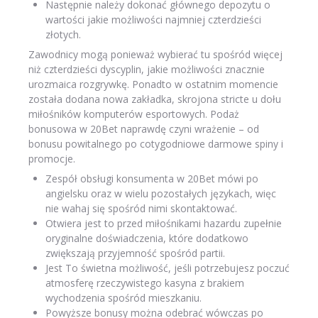
Następnie należy dokonać głównego depozytu o
wartości jakie możliwości najmniej czterdzieści
złotych.
Zawodnicy mogą ponieważ wybierać tu spośród więcej
niż czterdzieści dyscyplin, jakie możliwości znacznie
urozmaica rozgrywkę. Ponadto w ostatnim momencie
została dodana nowa zakładka, skrojona stricte u dołu
miłośników komputerów esportowych. Podaż
bonusowa w 20Bet naprawdę czyni wrażenie – od
bonusu powitalnego po cotygodniowe darmowe spiny i
promocje.
Zespół obsługi konsumenta w 20Bet mówi po
angielsku oraz w wielu pozostałych językach, więc
nie wahaj się spośród nimi skontaktować.
Otwiera jest to przed miłośnikami hazardu zupełnie
oryginalne doświadczenia, które dodatkowo
zwiększają przyjemność spośród partii.
Jest To świetna możliwość, jeśli potrzebujesz poczuć
atmosferę rzeczywistego kasyna z brakiem
wychodzenia spośród mieszkaniu.
Powyższe bonusy można odebrać wówczas po