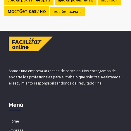
uptown pokies free spins
uptown pokies review
мостбет казино
мостбет скачать
Somos una empresa argentina de servicios. Nos encargamos de
enviarte los profesionales para el trabajo que solicites. Realizamos
el seguimiento responsabilizándonos del resultado final.
Menú
Home
Empresa