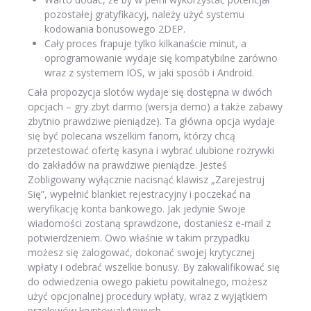
pozostałej gratyfikacyj, należy użyć systemu
kodowania bonusowego 2DEP.
Cały proces frapuje tylko kilkanaście minut, a
oprogramowanie wydaje się kompatybilne zarówno
wraz z systemem IOS, w jaki sposób i Android.
Cała propozycja slotów wydaje się dostępna w dwóch
opcjach – gry zbyt darmo (wersja demo) a także zabawy
zbytnio prawdziwe pieniądze). Ta główna opcja wydaje
się być polecana wszelkim fanom, którzy chcą
przetestować ofertę kasyna i wybrać ulubione rozrywki
do zakładów na prawdziwe pieniądze. Jesteś
Zobligowany wyłącznie nacisnąć klawisz „Zarejestruj
Się”, wypełnić blankiet rejestracyjny i poczekać na
weryfikację konta bankowego. Jak jedynie Swoje
wiadomości zostaną sprawdzone, dostaniesz e-mail z
potwierdzeniem. Owo właśnie w takim przypadku
możesz się zalogować, dokonać swojej krytycznej
wpłaty i odebrać wszelkie bonusy. By zakwalifikować się
do odwiedzenia owego pakietu powitalnego, możesz
użyć opcjonalnej procedury wpłaty, wraz z wyjątkiem
przelewów kryptowalutowych.