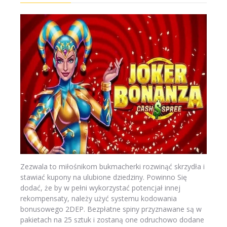
Zezwala to miłośnikom bukmacherki rozwinąć skrzydła i
stawiać kupony na ulubione dziedziny. Powinno Się
dodać, że by w pełni wykorzystać potencjał innej
rekompensaty, należy użyć systemu kodowania
bonusowego 2DEP. Bezpłatne spiny przyznawane są w
pakietach na 25 sztuk i zostaną one odruchowo dodane