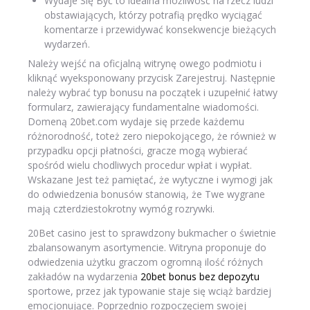
Wydaje Się Być to idealna możliwość na rzecz ludzi
obstawiających, którzy potrafią prędko wyciągać
komentarze i przewidywać konsekwencje bieżących
wydarzeń.
Należy wejść na oficjalną witrynę owego podmiotu i
kliknąć wyeksponowany przycisk Zarejestruj. Następnie
należy wybrać typ bonusu na początek i uzupełnić łatwy
formularz, zawierający fundamentalne wiadomości.
Domeną 20bet.com wydaje się przede każdemu
różnorodność, toteż zero niepokojącego, że również w
przypadku opcji płatności, gracze mogą wybierać
spośród wielu chodliwych procedur wpłat i wypłat.
Wskazane Jest też pamiętać, że wytyczne i wymogi jak
do odwiedzenia bonusów stanowią, że Twe wygrane
mają czterdziestokrotny wymóg rozrywki.
20Bet casino jest to sprawdzony bukmacher o świetnie
zbalansowanym asortymencie. Witryna proponuje do
odwiedzenia użytku graczom ogromną ilość różnych
zakładów na wydarzenia
20bet bonus bez depozytu
sportowe, przez jak typowanie staje się wciąż bardziej
emocjonujące. Poprzednio rozpoczęciem swojej