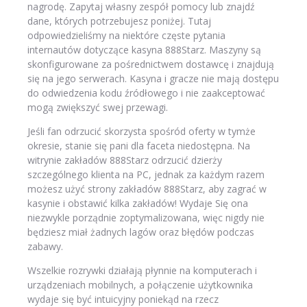
nagrodę. Zapytaj własny zespół pomocy lub znajdź
dane, których potrzebujesz poniżej. Tutaj
odpowiedzieliśmy na niektóre częste pytania
internautów dotyczące kasyna 888Starz. Maszyny są
skonfigurowane za pośrednictwem dostawcę i znajdują
się na jego serwerach. Kasyna i gracze nie mają dostępu
do odwiedzenia kodu źródłowego i nie zaakceptować
mogą zwiększyć swej przewagi.
Jeśli fan odrzucić skorzysta spośród oferty w tymże
okresie, stanie się pani dla faceta niedostępna. Na
witrynie zakładów 888Starz odrzucić dzierży
szczególnego klienta na PC, jednak za każdym razem
możesz użyć strony zakładów 888Starz, aby zagrać w
kasynie i obstawić kilka zakładów! Wydaje Się ona
niezwykle porządnie zoptymalizowana, więc nigdy nie
będziesz miał żadnych lagów oraz błędów podczas
zabawy.
Wszelkie rozrywki działają płynnie na komputerach i
urządzeniach mobilnych, a połączenie użytkownika
wydaje się być intuicyjny poniekąd na rzecz