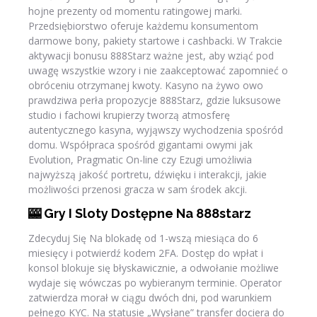
hojne prezenty od momentu ratingowej marki.
Przedsiębiorstwo oferuje każdemu konsumentom
darmowe bony, pakiety startowe i cashbacki. W Trakcie
aktywacji bonusu 888Starz ważne jest, aby wziąć pod
uwagę wszystkie wzory i nie zaakceptować zapomnieć o
obróceniu otrzymanej kwoty. Kasyno na żywo owo
prawdziwa perła propozycje 888Starz, gdzie luksusowe
studio i fachowi krupierzy tworzą atmosferę
autentycznego kasyna, wyjąwszy wychodzenia spośród
domu. Współpraca spośród gigantami owymi jak
Evolution, Pragmatic On-line czy Ezugi umożliwia
najwyższą jakość portretu, dźwięku i interakcji, jakie
możliwości przenosi gracza w sam środek akcji.
🎰 Gry I Sloty Dostępne Na 888starz
Zdecyduj Się Na blokadę od 1-wszą miesiąca do 6
miesięcy i potwierdź kodem 2FA. Dostęp do wpłat i
konsol blokuje się błyskawicznie, a odwołanie możliwe
wydaje się wówczas po wybieranym terminie. Operator
zatwierdza morał w ciągu dwóch dni, pod warunkiem
pełnego KYC. Na statusie „Wysłane” transfer dociera do