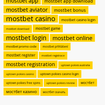
mostbet app
mostbet app download
mostbet aviator
mostbet bonus
mostbet casino
mostbet casino login
mostbet game
mostbet download
mostbet login
mostbet online
mostbet promo code
mostbet přihlášení
mostbet register
mostbet registrace
mostbet registration
uptown pokies australia
uptown pokies casino login
uptown pokies casino
мостбет
uptown pokies free spins
uptown pokies review
мостбет казино
мостбет скачать