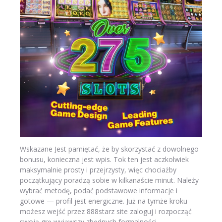
Wskazane Jest pamiętać, że by skorzystać z dowolnego
bonusu, konieczna jest wpis. Tok ten jest aczkolwiek
maksymalnie prosty i przejrzysty, więc chociażby
początkujący poradzą sobie w kilkanaście minut. Należy
wybrać metodę, podać podstawowe informacje i
gotowe — profil jest energiczne. Już na tymże kroku
możesz wejść przez 888starz site zaloguj i rozpocząć
swoją grę wyjąwszy zbędnych formalności.