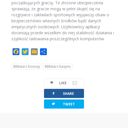
początkujących graczy. Te złożone ubezpieczenia
sprawiają, że gracze mogą w pełni skupić się na
rozgrywce i zakładach sportowych wyjąwszy obaw o
bezpieczeństwo własnych środków bądź danych
empirycznych osobowych. Użytkownicy aplikacji
doceniają przede wszelkim do niej stabilność działania i
szybkość ładowania poszczególnych komputerów.
F
T
E
C
a
w
m
o
c
i
a
m
888starz bonusy
888starz kasyno
e
t
i
p
b
t
l
a
LIKE
0
o
e
r
o
r
t
facebook
SHARE
k
i
twitterbird
TWEET
r