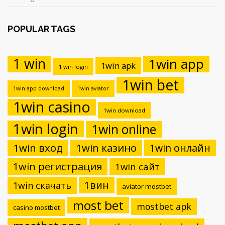
POPULAR TAGS
1 win
1win app
1win apk
1 win login
1win bet
1win app download
1win aviator
1win casino
1win download
1win login
1win online
1win вход
1win казино
1win онлайн
1win регистрация
1win сайт
1вин
1win скачать
aviator mostbet
most bet
mostbet apk
casino mostbet