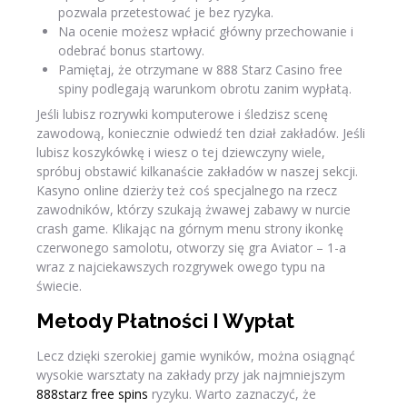
pozwala przetestować je bez ryzyka.
Na ocenie możesz wpłacić główny przechowanie i
odebrać bonus startowy.
Pamiętaj, że otrzymane w 888 Starz Casino free
spiny podlegają warunkom obrotu zanim wypłatą.
Jeśli lubisz rozrywki komputerowe i śledzisz scenę
zawodową, koniecznie odwiedź ten dział zakładów. Jeśli
lubisz koszykówkę i wiesz o tej dziewczyny wiele,
spróbuj obstawić kilkanaście zakładów w naszej sekcji.
Kasyno online dzierży też coś specjalnego na rzecz
zawodników, którzy szukają żwawej zabawy w nurcie
crash game. Klikając na górnym menu strony ikonkę
czerwonego samolotu, otworzy się gra Aviator – 1-a
wraz z najciekawszych rozgrywek owego typu na
świecie.
Metody Płatności I Wypłat
Lecz dzięki szerokiej gamie wyników, można osiągnąć
wysokie warsztaty na zakłady przy jak najmniejszym
888starz free spins
ryzyku. Warto zaznaczyć, że