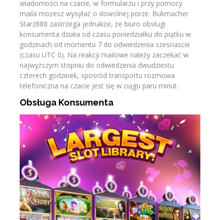
wiadomości na czacie, w formularzu i przy pomocy
maila możesz wysyłać o dowolnej porze. Bukmacher
Starz888 zastrzega jednakże, że biuro obsługi
konsumenta działa od czasu poniedziałku do piątku w
godzinach od momentu 7 do odwiedzenia szesnascie
(czasu UTC 0). Na reakcji mailowe należy zaczekać w
najwyższym stopniu do odwiedzenia dwudziestu
czterech godzinek, spośród transportu rozmowa
telefoniczna na czacie jest się w ciągu paru minut.
Obsługa Konsumenta