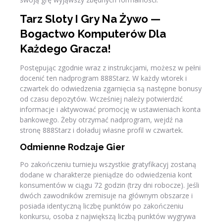
Tarz Sloty I Gry Na Żywo —
Bogactwo Komputerów Dla
Każdego Gracza!
Postępując zgodnie wraz z instrukcjami, możesz w pełni
docenić ten nadprogram 888Starz. W każdy wtorek i
czwartek do odwiedzenia zgarnięcia są następne bonusy
od czasu depozytów. Wcześniej należy potwierdzić
informacje i aktywować promocję w ustawieniach konta
bankowego. Żeby otrzymać nadprogram, wejdź na
stronę 888Starz i doładuj własne profil w czwartek.
Odmienne Rodzaje Gier
Po zakończeniu turnieju wszystkie gratyfikacyj zostaną
dodane w charakterze pieniądze do odwiedzenia kont
konsumentów w ciągu 72 godzin (trzy dni robocze). Jeśli
dwóch zawodników zremisuje na głównym obszarze i
posiada identyczną liczbę punktów po zakończeniu
konkursu, osoba z największą liczbą punktów wygrywa