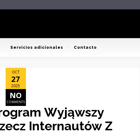
Servicios adicionales
Contacto
OCT
27
2025
NO
COMMENTS
program Wyjąwszy
zecz Internautów Z