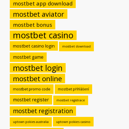
mostbet app download
mostbet aviator
mostbet bonus
mostbet casino
mostbet casino login
mostbet download
mostbet game
mostbet login
mostbet online
mostbet promo code
mostbet přihlášení
mostbet register
mostbet registrace
mostbet registration
uptown pokies casino
uptown pokies australia