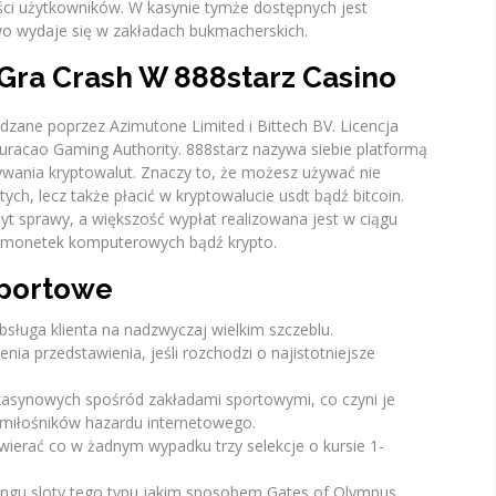
ci użytkowników. W kasynie tymże dostępnych jest
o wydaje się w zakładach bukmacherskich.
 Gra Crash W 888starz Casino
ądzane poprzez Azimutone Limited i Bittech BV. Licencja
uracao Gaming Authority. 888starz nazywa siebie platformą
wania kryptowalut. Znaczy to, że możesz używać nie
ych, lecz także płacić w kryptowalucie usdt bądź bitcoin.
yt sprawy, a większość wypłat realizowana jest w ciągu
rtmonetek komputerowych bądź krypto.
Sportowe
sługa klienta na nadzwyczaj wielkim szczeblu.
a przedstawienia, jeśli rozchodzi o najistotniejsze
asynowych spośród zakładami sportowymi, co czyni je
miłośników hazardu internetowego.
ierać co w żadnym wypadku trzy selekcje o kursie 1-
kingu sloty tego typu jakim sposobem Gates of Olympus,