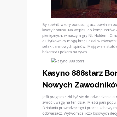
By spełnić wzory bonusu, gracz powinien po
kwoty bonusu. Na wejściu do komputerów w
pieniężnych, w naszym gry NL Holdem, Omah
a użytkownicy mogą brać udział w równych t
setek darmowych spinów. Mają wiele stołó
bakarata i pokera na żywo.
Kasyno 888starz Bo
Nowych Zawodnik
Jeśli pragniesz zbliżyć się do odwiedzenia 
zwróć uwagę na ten dział. Mieści pani popu
Działania prowadzącego i proces zabawy 
odtwarzacz. Wytwornica liczb losowych decy