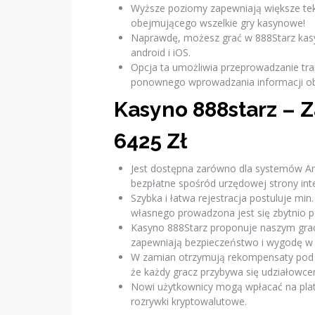
Wyższe poziomy zapewniają większe te
obejmującego wszelkie gry kasynowe!
Naprawdę, możesz grać w 888Starz kasy
android i iOS.
Opcja ta umożliwia przeprowadzanie tra
ponownego wprowadzania informacji obo
Kasyno 888starz – 
6425 Zł
Jest dostępna zarówno dla systemów Andr
bezpłatne spośród urzędowej strony int
Szybka i łatwa rejestracja postuluje mi
własnego prowadzona jest się zbytnio p
Kasyno 888Starz proponuje naszym grac
zapewniają bezpieczeństwo i wygodę w
W zamian otrzymują rekompensaty pod 
że każdy gracz przybywa się udziałowce
Nowi użytkownicy mogą wpłacać na plat
rozrywki kryptowalutowe.