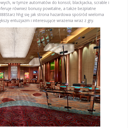
ych, w tymże automatów do konsol, blackjacka, scrable i
 oferuje również bonusy powitalne, a także bezpłatne
888Starz hhg się jak strona hazardowa spośród wieloma
kszy entuzjazm i interesujące wrażenia wraz z gry.