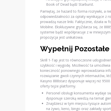
Book of Dead bądź Starburst.
Pamiętaj, że hazard to forma rozrywki, a ni
odpowiedzialności za opłaty wynikające z r
prowadzą nasze linki. Faktycznie, działa w 
Mobilne. Ekskluzywne gryZdarza się, że 888
systemie bądź współpracuje z w mniejszym
propozycja jest unikatowa.
Wypełnij Pozostał
Skrill 1-Tap jest to równoczesne udogodnien
szybkość i wygodę. Możliwość ta umożliwia 
konieczność ponownego wprowadzania inform
rozwiązanie gwoli czynnych internautów, kt
Kasyno 888starz dysponuje więcej niż 9500 
oferty tejże platformy.
Personel obsługi konsumenta wydaje się
dysponuje szeroką wiedzą na temat gier
Znajdziesz w tym miejscu tysiące autom
na żywo, keno, bingo oraz zakłady spor