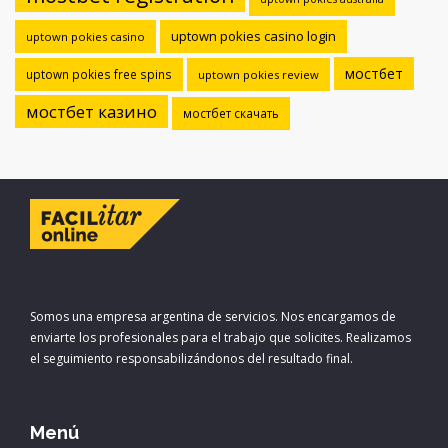
uptown pokies casino login
uptown pokies casino
мостбет
uptown pokies free spins
uptown pokies review
мостбет казино
мостбет скачать
Somos una empresa argentina de servicios. Nos encargamos de
enviarte los profesionales para el trabajo que solicites. Realizamos
el seguimiento responsabilizándonos del resultado final.
Menú