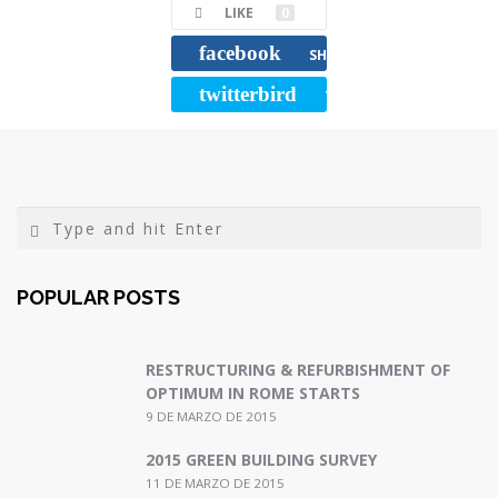
e
t
i
p
LIKE
0
b
t
l
a
facebook
o
e
r
SHARE
o
r
t
twitterbird
TWEET
k
i
r
POPULAR POSTS
RESTRUCTURING & REFURBISHMENT OF
OPTIMUM IN ROME STARTS
9 DE MARZO DE 2015
2015 GREEN BUILDING SURVEY
11 DE MARZO DE 2015