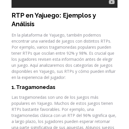
RTP en Yajuego: Ejemplos y
Análisis
En la plataforma de Yajuego, también podemos
encontrar una variedad de juegos con distintos RTPs.
Por ejemplo, varios tragamonedas populares pueden
tener RTPs que oscilan entre 92% y 98%. Es crucial que
los jugadores revisen esta información antes de elegir
un juego. Aquí analizaremos dos categorías de juegos
disponibles en Yajuego, sus RTPs y cómo pueden influir
en la experiencia del jugador:
1. Tragamonedas
Las tragamonedas son uno de los juegos más
populares en Yajuego. Muchos de estos juegos tienen
RTPs bastante favorables. Por ejemplo, una
tragamonedas clásica con un RTP del 96% significa que,
a largo plazo, los jugadores pueden esperar retornar
una parte significativa de sus apuestas. Algunos juegos