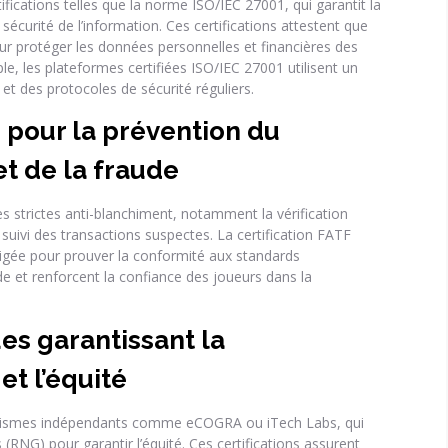
ifications telles que la norme ISO/IEC 27001, qui garantit la
écurité de l’information. Ces certifications attestent que
r protéger les données personnelles et financières des
e, les plateformes certifiées ISO/IEC 27001 utilisent un
et des protocoles de sécurité réguliers.
pour la prévention du
t de la fraude
 strictes anti-blanchiment, notamment la vérification
suivi des transactions suspectes. La certification FATF
xigée pour prouver la conformité aux standards
de et renforcent la confiance des joueurs dans la
ues garantissant la
et l’équité
rganismes indépendants comme eCOGRA ou iTech Labs, qui
(RNG) pour garantir l’équité. Ces certifications assurent