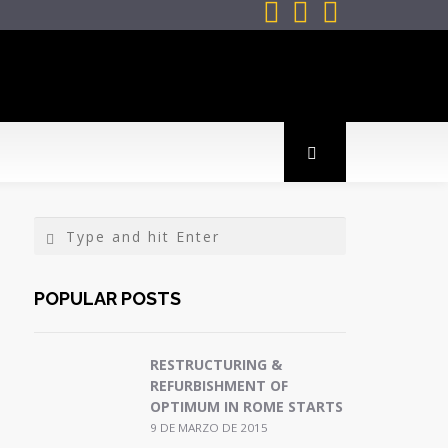



POPULAR POSTS
RESTRUCTURING &
REFURBISHMENT OF
OPTIMUM IN ROME STARTS
9 DE MARZO DE 2015