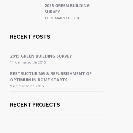
2015 GREEN BUILDING
SURVEY
11 DE MARZO DE 2015
RECENT POSTS
2015 GREEN BUILDING SURVEY
11 de marzo de 2015
RESTRUCTURING & REFURBISHMENT OF
OPTIMUM IN ROME STARTS
9 de marzo de 2015
RECENT PROJECTS