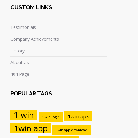
CUSTOM LINKS
Testimonials
Company Achievements
History
About Us
404 Page
POPULAR TAGS
1 win
1win apk
1 win login
1win app
1win app download