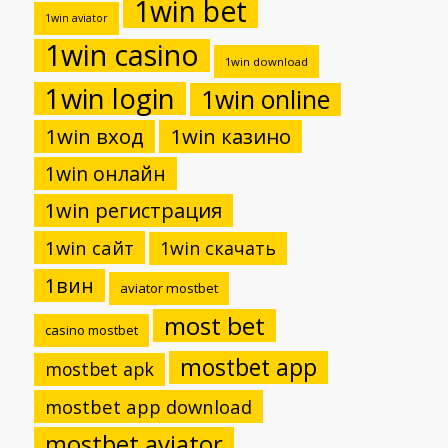
1win bet
1win aviator
1win casino
1win download
1win login
1win online
1win вход
1win казино
1win онлайн
1win регистрация
1win сайт
1win скачать
1вин
aviator mostbet
most bet
casino mostbet
mostbet app
mostbet apk
mostbet app download
mostbet aviator