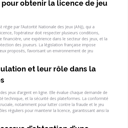
 pour obtenir la licence de jeu
t régie par l’Autorité Nationale des Jeux (ANJ), qui a
cence, l’opérateur doit respecter plusieurs conditions,
financière, une expérience dans le secteur des jeux, et la
tection des joueurs. La législation française impose
 jeux proposés, favorisant un environnement de jeu
lation et leur rôle dans la
es
n des jeux d’argent en ligne. Elle évalue chaque demande de
mité technique, et la sécurité des plateformes. La conformité
uciale, notamment pour lutter contre la fraude et le jeu
s réguliers pour maintenir la licence, garantissant ainsi la