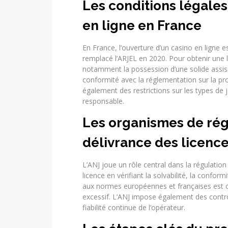
Les conditions légales
en ligne en France
En France, l’ouverture d’un casino en ligne es
remplacé l’ARJEL en 2020. Pour obtenir une li
notamment la possession d’une solide assise 
conformité avec la réglementation sur la pro
également des restrictions sur les types de
responsable.
Les organismes de régu
délivrance des licenc
L’ANJ joue un rôle central dans la régulatio
licence en vérifiant la solvabilité, la confor
aux normes européennes et françaises est cr
excessif. L’ANJ impose également des contrôle
fiabilité continue de l’opérateur.