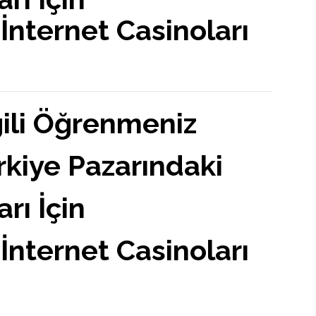
İnternet Casinoları
gili Öğrenmeniz
rkiye Pazarındaki
rı İçin
İnternet Casinoları