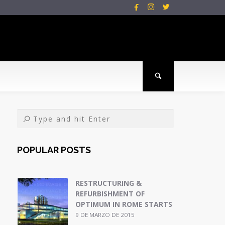



POPULAR POSTS
RESTRUCTURING &
REFURBISHMENT OF
OPTIMUM IN ROME STARTS
9 DE MARZO DE 2015