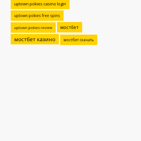
uptown pokies casino login
uptown pokies free spins
мостбет
uptown pokies review
мостбет казино
мостбет скачать