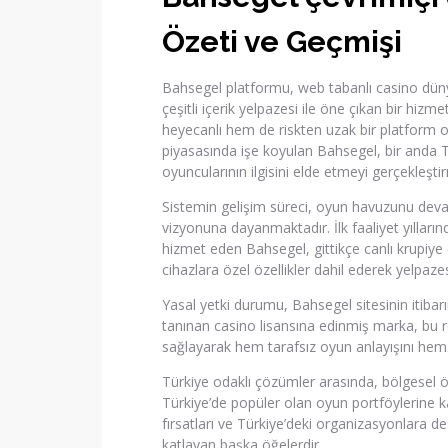
Özeti ve Geçmişi
Bahsegel platformu, web tabanlı casino dünya
çeşitli içerik yelpazesi ile öne çıkan bir hizm
heyecanlı hem de riskten uzak bir platform 
piyasasında işe koyulan Bahsegel, bir anda 
oyuncularının ilgisini elde etmeyi gerçekleştir
Sistemin gelişim süreci, oyun havuzunu deva
vizyonuna dayanmaktadır. İlk faaliyet yılları
hizmet eden Bahsegel, gittikçe canlı krupiye 
cihazlara özel özellikler dahil ederek yelpazesi
Yasal yetki durumu, Bahsegel sitesinin itibarı
tanınan casino lisansına edinmiş marka, bu 
sağlayarak hem tarafsız oyun anlayışını hem
Türkiye odaklı çözümler arasında, bölgesel
Türkiye’de popüler olan oyun portföylerine k
fırsatları ve Türkiye’deki organizasyonlara 
katlayan başka öğelerdir.