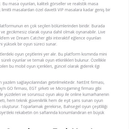
. Bu masa oyunları, kaliteli görseller ve realistik masa
k limitli masalardan özel davetli VIP masalara kadar geniş bir
platformunun en çok seçilen bölümlerinden biridir. Burada
la ve gecikmesiz olarak oyuna dahil olmak oynanabilir. Live
old’em ve Dream Catcher gibi interaktif eğlence oyunları
ni yüksek bir oyun süreci sunar.
tlerdeki oyun çeşitlerini yer alır. Bu platform kısmında mini
süreli oyunlar ve temalı oyun etkinlikleri bulunur. Özellikle
ilen bu mobil oyun içerikleri, güncel olarak giderek ilgi
yazılım sağlayıcılarından getirilmektedir. NetEnt firması,
ay’n GO firması, EGT şirketi ve Microgaming firması gibi
iade yüzdeleri ve sorunsuz oyun akışı ile online kumarhanenin
yeti, hem teknik güvenilirlik hem de eşit şans sunan oyun
 oluşturur. Toparlamak gerekirse, Bahsegel oyun çeşitliliği
kiye’deki rekabetin ön saflarında konumlandıran en büyük