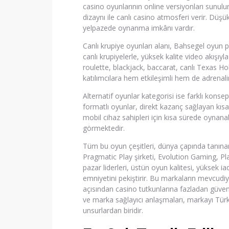
casino oyunlarının online versiyonları sunulur
dizaynı ile canlı casino atmosferi verir. Düşü
yelpazede oynanma imkânı vardır.
Canlı krupiye oyunları alanı, Bahsegel oyun 
canlı krupiyelerle, yüksek kalite video akışıy
roulette, blackjack, baccarat, canlı Texas H
katılımcılara hem etkileşimli hem de adrenali
Alternatif oyunlar kategorisi ise farklı konsep
formatlı oyunlar, direkt kazanç sağlayan kısa 
mobil cihaz sahipleri için kısa sürede oynanab
görmektedir.
Tüm bu oyun çeşitleri, dünya çapında tanınan 
Pragmatic Play şirketi, Evolution Gaming, Pl
pazar liderleri, üstün oyun kalitesi, yüksek 
emniyetini pekiştirir. Bu markaların mevcudi
açısından casino tutkunlarına fazladan güven
ve marka sağlayıcı anlaşmaları, markayı Tür
unsurlardan biridir.