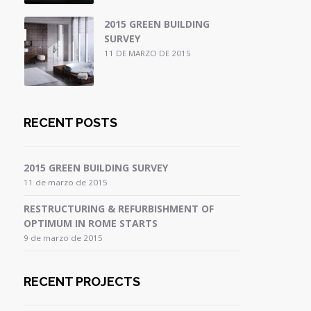
2015 GREEN BUILDING
SURVEY
11 DE MARZO DE 2015
RECENT POSTS
2015 GREEN BUILDING SURVEY
11 de marzo de 2015
RESTRUCTURING & REFURBISHMENT OF
OPTIMUM IN ROME STARTS
9 de marzo de 2015
RECENT PROJECTS