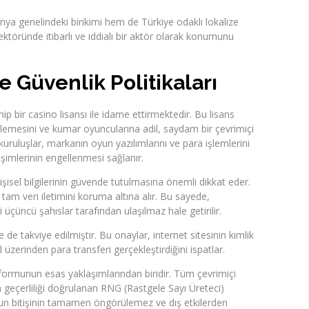
 genelindeki birikimi hem de Türkiye odaklı lokalize
ektöründe itibarlı ve iddialı bir aktör olarak konumunu
e Güvenlik Politikaları
ahip bir casino lisansı ile idame ettirmektedir. Bu lisans
lemesini ve kumar oyuncularına adil, saydam bir çevrimiçi
ruluşlar, markanın oyun yazılımlarını ve para işlemlerini
rişimlerinin engellenmesi sağlanır.
şisel bilgilerinin güvende tutulmasına önemli dikkat eder.
tam veri iletimini koruma altına alır. Bu sayede,
ri üçüncü şahıslar tarafından ulaşılmaz hale getirilir.
le de takviye edilmiştir. Bu onaylar, internet sitesinin kimlik
 üzerinden para transferi gerçekleştirdiğini ispatlar.
formunun esas yaklaşımlarından biridir. Tüm çevrimiçi
n geçerliliği doğrulanan RNG (Rastgele Sayı Üreteci)
unun bitişinin tamamen öngörülemez ve dış etkilerden