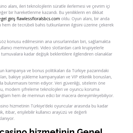
no alanı, ileri teknolojilerin süratle ilerlemesi ve çevrim içi
eğer bir hareketlenme kazandı. Bu yeniliklerin en dikkat
gel giriş flawlessfloralsbcs.com
oldu. Oyun alanı, bir anda
hem de tecrübeli bahis tutkunlarının ilgisini üzerine çekerek
söz konusu edilmesinin ana unsurlarından biri, sağlamakta
ullanıcı memnuniyeti. Video slotlardan canlı krupiyelerle
urnuvalara kadar değişik beklentilere ilgilendiren olanaklar
nun kampanya ve bonus politikaları da Türkiye pazarındaki
usları, bakiye yükleme kampanyaları ve VIP etkinlik bonusları,
 bulunmasını temin ediyor. Veri güvenliği, sitelerin öne
rumu, modern şifreleme teknolojileri ve oyuncu koruma
 sağlam hem de memnun edici bir macera deneyimleyebiliyor.
sino hizmetinin Türkiye’deki oyuncular arasında bu kadar
, itibar, erişilebilir kullanıcı arayüzü ve değerli
lanıyor.
casino hizmetinin Genel