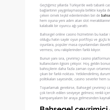
Geçtiğimiz yıllarda Türkiye’de web tabanlı casi
bağlantının yaygınlaşmasıyla birlikte kayda d
çeken örnek teşkil edenlerinden biri de
bahse
hem oyuna yeni adım atan slot meraklılarının 
kalabalık bir oyuncu ağı yarattı.
Bahsegel online casino hizmetinin bu kadar 
olduğu hatırı sayılır oyun portföyü ve güçlü k
oyunlara, popüler masa oyunlarından davetli t
vermesi, onu rakiplerinden farklı kılıyor.
Bunun yanı sıra, çevrimiçi casino platformu
kullanıcıların ilgisini çekiyor. Hoş geldin bon
bahisçilerin daha fazla zaman oyun ortamında
çıkan bir farklı noktası. Yetkilendirilmiş du
politikaları sayesinde, casino severler hem
Toparlamak gerekirse, Bahsegel çevrimiçi ca
çok tercih edilen seviyeye gelmesi; renkli içerik
kampanyaların bir araya gelmesinden kaynak
Bahsegel çevrimiçi 