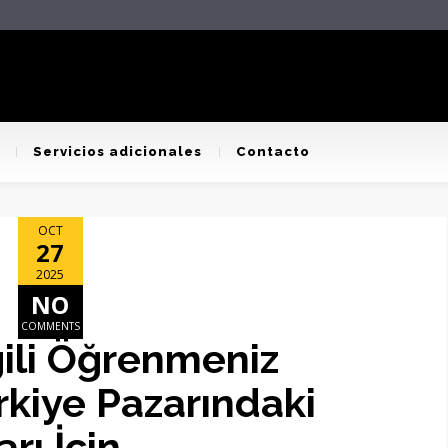
Servicios adicionales
Contacto
OCT
27
2025
NO
COMMENTS
gili Öğrenmeniz
rkiye Pazarındaki
rı İçin