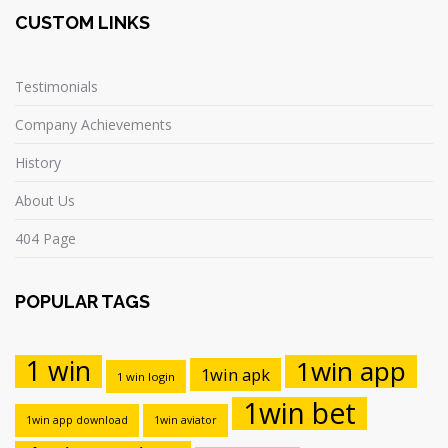
CUSTOM LINKS
Testimonials
Company Achievements
History
About Us
404 Page
POPULAR TAGS
1 win
1win app
1win apk
1 win login
1win bet
1win app download
1win aviator