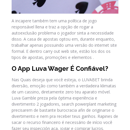
A incapere também tem uma política de jogo
responsável llena e traz a opção de rogar a
autoexclusão problema o jogador sinta a necessidade
disso. A casa de apostas optou em, durante enquanto,
trabalhar apenas possuindo uma versão do internet site
formal. E dentro carry out web site, estão los dos os
tipos de apostas, promoções e elementos .
O App Luva Wager É Confiável?
Nas Quais deseja que você esteja, o LUVABET brinda
diversão, emoção como também a verdadeira klimatas
de um cassino, diretamente zero teu aparato móvel.
Luva Gamble preza pela óptima experiência e
divertimento 2 jogadores, search powerplant marketing
precisarem de bastante burocracia afin de originarse o
divertimento e nem pra receber teus ganhos. Rapines de
sacar o recurso financeiro é necessário de início você
fazer seu inspección aca, jogar e comprar lucros.