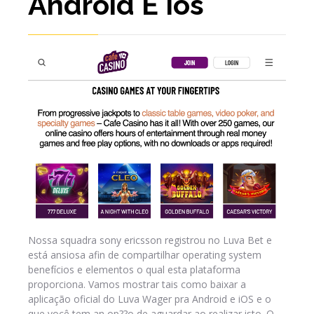
Android E Ios
Nossa squadra sony ericsson registrou no Luva Bet e
está ansiosa afin de compartilhar operating system
benefícios e elementos o qual esta plataforma
proporciona. Vamos mostrar tais como baixar a
aplicação oficial do Luva Wager pra Android e iOS e o
que você tem an op??o de aguardar ao realizar isto. O