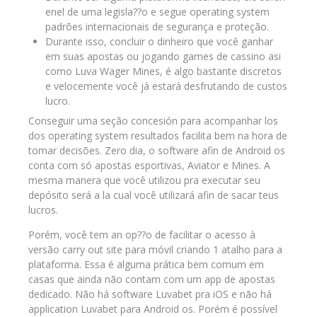
enel de uma legisla??o e segue operating system
padrões internacionais de segurança e proteção.
Durante isso, concluir o dinheiro que você ganhar
em suas apostas ou jogando games de cassino asi
como Luva Wager Mines, é algo bastante discretos
e velocemente você já estará desfrutando de custos
lucro.
Conseguir uma seção concesión para acompanhar los
dos operating system resultados facilita bem na hora de
tomar decisões. Zero dia, o software afin de Android os
conta com só apostas esportivas, Aviator e Mines. A
mesma manera que você utilizou pra executar seu
depósito será a la cual você utilizará afin de sacar teus
lucros.
Porém, você tem an op??o de facilitar o acesso à
versão carry out site para móvil criando 1 atalho para a
plataforma. Essa é alguma prática bem comum em
casas que ainda não contam com um app de apostas
dedicado. Não há software Luvabet pra iOS e não há
application Luvabet para Android os. Porém é possível