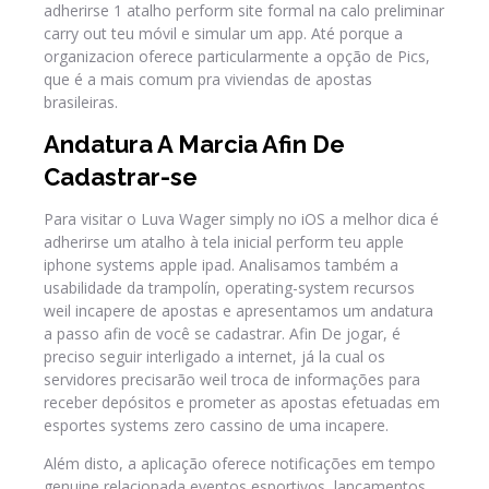
adherirse 1 atalho perform site formal na calo preliminar
carry out teu móvil e simular um app. Até porque a
organizacion oferece particularmente a opção de Pics,
que é a mais comum pra viviendas de apostas
brasileiras.
Andatura A Marcia Afin De
Cadastrar-se
Para visitar o Luva Wager simply no iOS a melhor dica é
adherirse um atalho à tela inicial perform teu apple
iphone systems apple ipad. Analisamos também a
usabilidade da trampolín, operating-system recursos
weil incapere de apostas e apresentamos um andatura
a passo afin de você se cadastrar. Afin De jogar, é
preciso seguir interligado a internet, já la cual os
servidores precisarão weil troca de informações para
receber depósitos e prometer as apostas efetuadas em
esportes systems zero cassino de uma incapere.
Além disto, a aplicação oferece notificações em tempo
genuine relacionada eventos esportivos, lançamentos