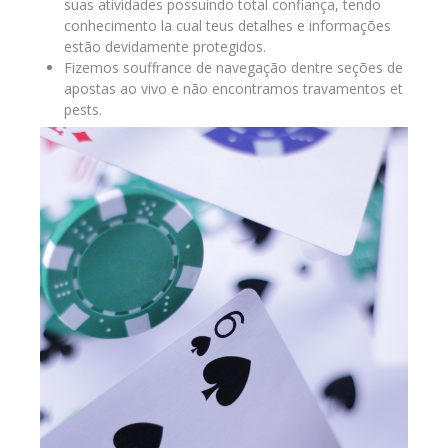
suas atividades possuindo total confiança, tendo
conhecimento la cual teus detalhes e informações
estão devidamente protegidos.
Fizemos souffrance de navegação dentre seções de
apostas ao vivo e não encontramos travamentos et
pests.