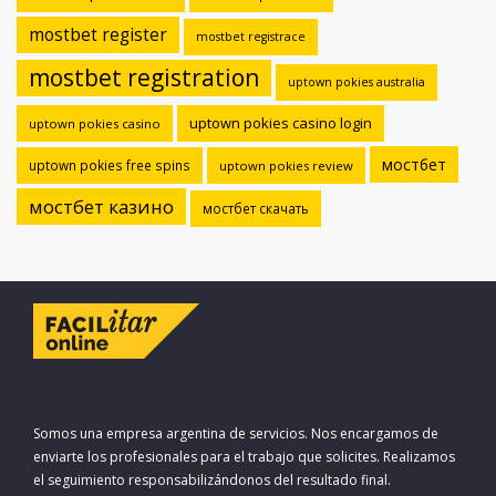
mostbet register
mostbet registrace
mostbet registration
uptown pokies australia
uptown pokies casino login
uptown pokies casino
мостбет
uptown pokies free spins
uptown pokies review
мостбет казино
мостбет скачать
Somos una empresa argentina de servicios. Nos encargamos de
enviarte los profesionales para el trabajo que solicites. Realizamos
el seguimiento responsabilizándonos del resultado final.