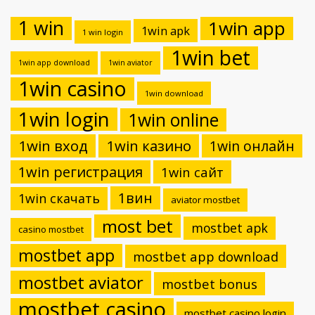
1 win
1win app
1win apk
1 win login
1win bet
1win app download
1win aviator
1win casino
1win download
1win login
1win online
1win вход
1win казино
1win онлайн
1win регистрация
1win сайт
1вин
1win скачать
aviator mostbet
most bet
mostbet apk
casino mostbet
mostbet app
mostbet app download
mostbet aviator
mostbet bonus
mostbet casino
mostbet casino login