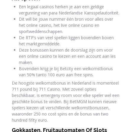
Een legaal casinos herken je aan een geldige
vergunning van para Nederlandse Kansspelautoriteit.
Dit will be jouw nummer één bron voor alles over
het online casino, het live online casino en
sportweddenschappen.
De RTP’s van veel spellen liggen bovendien boven
het marktgemiddelde.
Deze bonussen kunnen de doorslag zijn om voor
een online casino te kiezen en een account aan les
maken.
Bovendien krijg je bij Betcity een welkomstbonus
van 50% tanto 100 euro aan free spins.
De hoogste welkomstbonus in Nederland is momenteel
711 pound bij 711 Casino. Met zoveel opties
beschikbaar, is emergeny room voor elke speler wel een
geschikte bonus te vinden. Bij BetMGM kunnen nieuwe
spelers kiezen uit verschillende welkomstbonussen,
waaronder 250 no cost spins en de bonus van two
hundred fifity euro.
Gokkasten, Fruitautomaten Of Slots