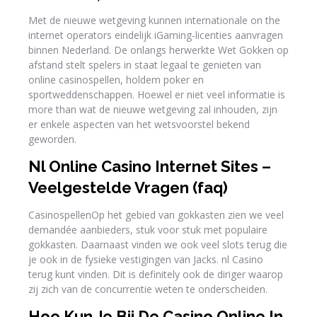
Met de nieuwe wetgeving kunnen internationale on the
internet operators eindelijk iGaming-licenties aanvragen
binnen Nederland. De onlangs herwerkte Wet Gokken op
afstand stelt spelers in staat legaal te genieten van
online casinospellen, holdem poker en
sportweddenschappen. Hoewel er niet veel informatie is
more than wat de nieuwe wetgeving zal inhouden, zijn
er enkele aspecten van het wetsvoorstel bekend
geworden.
Nl Online Casino Internet Sites –
Veelgestelde Vragen (faq)
CasinospellenOp het gebied van gokkasten zien we veel
demandée aanbieders, stuk voor stuk met populaire
gokkasten. Daarnaast vinden we ook veel slots terug die
je ook in de fysieke vestigingen van Jacks. nl Casino
terug kunt vinden. Dit is definitely ook de diriger waarop
zij zich van de concurrentie weten te onderscheiden.
Hoe Kun Je Bij De Casino Online In