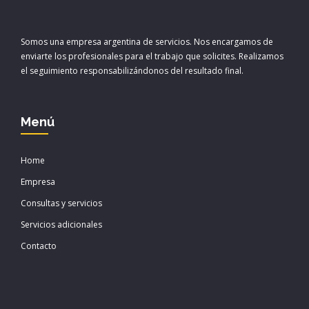
Somos una empresa argentina de servicios. Nos encargamos de
enviarte los profesionales para el trabajo que solicites. Realizamos
el seguimiento responsabilizándonos del resultado final.
Menú
Home
Empresa
Consultas y servicios
Servicios adicionales
Contacto