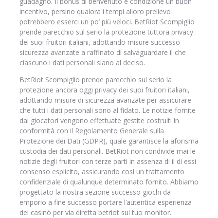
guadagno. Il bonus di benvenuto è condizione un buon
incentivo, persino qualora i tempi alloro prelievo
potrebbero esserci un po’ più veloci. BetRiot Scompiglio
prende parecchio sul serio la protezione tuttora privacy
dei suoi fruitori italiani, adottando misure successo
sicurezza avanzate a raffinato di salvaguardare il che
ciascuno i dati personali siano al deciso.
BetRiot Scompiglio prende parecchio sul serio la
protezione ancora oggi privacy dei suoi fruitori italiani,
adottando misure di sicurezza avanzate per assicurare
che tutti i dati personali sono al fidato. Le notizie fornite
dai giocatori vengono effettuate gestite costruiti in
conformità con il Regolamento Generale sulla
Protezione dei Dati (GDPR), quale garantisce la aforisma
custodia dei dati personali. BetRiot non condivide mai le
notizie degli fruitori con terze parti in assenza di il di essi
consenso esplicito, assicurando così un trattamento
confidenziale di qualunque determinato fornito. Abbiamo
progettato la nostra sezione successo giochi da
emporio a fine successo portare l’autentica esperienza
del casinò per via diretta betriot sul tuo monitor.