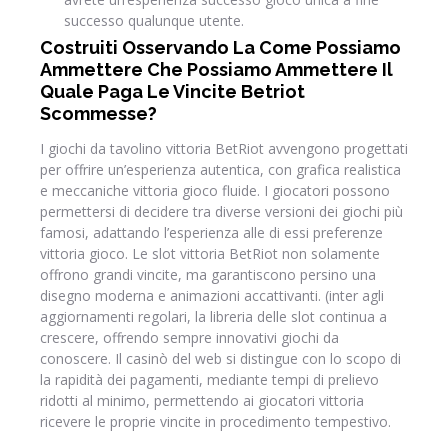
successo qualunque utente.
Costruiti Osservando La Come Possiamo
Ammettere Che Possiamo Ammettere Il
Quale Paga Le Vincite Betriot
Scommesse?
I giochi da tavolino vittoria BetRiot avvengono progettati
per offrire un’esperienza autentica, con grafica realistica
e meccaniche vittoria gioco fluide. I giocatori possono
permettersi di decidere tra diverse versioni dei giochi più
famosi, adattando l’esperienza alle di essi preferenze
vittoria gioco. Le slot vittoria BetRiot non solamente
offrono grandi vincite, ma garantiscono persino una
disegno moderna e animazioni accattivanti. (inter agli
aggiornamenti regolari, la libreria delle slot continua a
crescere, offrendo sempre innovativi giochi da
conoscere. Il casinò del web si distingue con lo scopo di
la rapidità dei pagamenti, mediante tempi di prelievo
ridotti al minimo, permettendo ai giocatori vittoria
ricevere le proprie vincite in procedimento tempestivo.