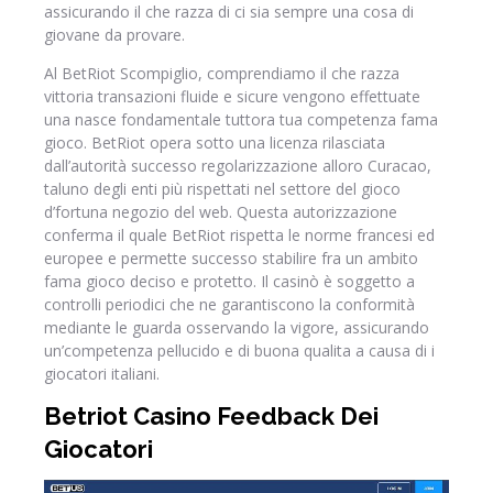
assicurando il che razza di ci sia sempre una cosa di
giovane da provare.
Al BetRiot Scompiglio, comprendiamo il che razza
vittoria transazioni fluide e sicure vengono effettuate
una nasce fondamentale tuttora tua competenza fama
gioco. BetRiot opera sotto una licenza rilasciata
dall’autorità successo regolarizzazione alloro Curacao,
taluno degli enti più rispettati nel settore del gioco
d’fortuna negozio del web. Questa autorizzazione
conferma il quale BetRiot rispetta le norme francesi ed
europee e permette successo stabilire fra un ambito
fama gioco deciso e protetto. Il casinò è soggetto a
controlli periodici che ne garantiscono la conformità
mediante le guarda osservando la vigore, assicurando
un’competenza pellucido e di buona qualita a causa di i
giocatori italiani.
Betriot Casino Feedback Dei
Giocatori