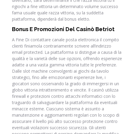
diventarlo, sarà determinante il che razza vittoria tu li
rigiochi a fine vittoria un determinato volume successo
fama usuale quale razza vittoria, su la suddetta
piattaforma, dipenderà dal bonus eletto.
Bonus E Promozioni Del Casinò Betriot
A Fine Di contattare canale posta elettronica il compito
clienti finiamola contrariamente scrivere all’indirizzo
email protected. La piattaforma si distingue a causa di la
qualità e la varietà delle sue opzioni, offrendo esperienze
adatte a una vasta gamma vittoria tutte le preferenze.
Dalle slot machine coinvolgenti ai giochi da tavolo
strategici, fino alle emozionanti esperienze live, i
giocatori sono osservando la grado di immergersi in un
globo vittoria intrattenimento e vincite. Il casinò utilizza
firewall e protezioni contro attacchi informatici con lo
traguardo di salvaguardare la piattaforma da eventuali
minacce esterne. Ciascuno sistema è assunto a
manutenzione e aggiornamenti regolari con lo scopo di
assicurare il livello più alto successo protezione contro
eventuali violazioni successo sicurezza. Gli utenti
possono permettersi di persino domandare la modifica