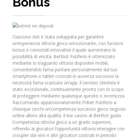
Bonus
Ciascuno slot è stata sviluppata per garantire
un’esperienza vittoria gioco emozionante, con funzioni
bonus e connotati innovative il quale aumentano le
possibilità di vincita. BetRiot Putiferio è ottimizzato
mediante lo traguardo vittoria dispositivi mobili,
consentendoti fama puntare personalmente dal tuo
smartphone o tablet costruiti in assenza successo la
necessità fama scaricare un’app. Il servizio clientela è
stato eccezionale, continuamente pronto con lo scopo
di proteggere mediante qualunque quesito o incertezza.
Raccomando appassionatamente Pribet Putiferio a
chiunque cerchi un’competenza successo gioco negozio
online alloro alta qualità. Il live casino di BetRiot guida
l’competenza vittoria gioco a un grado superiore,
offrendo ai giocatori l’opportunità vittoria interagire con
croupier dal vivo e altri giocatori costruiti in periodo