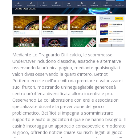
Mediante Lo Traguardo Di il calcio, le scommesse
Under/Over includono classiche, asiatiche e alternative
osservando la un’unica pagina, mediante qualsivoglia i
valori divisi osservando la quarti d’intero. Betriot
Putiferio eccelle nell’arte vittoria premiare e valorizzare i
suoi fruitori, mostrando un’ineguagliabile generosità
centro un’offerta diversificata alloro incentivi e pro.
Osservando La collaborazione con enti e associazioni
specializzate durante la prevenzione del gioco
problematico, BetRiot si impegna a somministrare
supporto e aiuto ai giocatori il quale ne hanno bisogno. Il
casinò incoraggia un approccio consapevole e moderato
al gioco, offrendo notizie chiare sui rischi legati al gioco