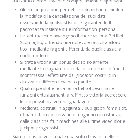
d’azzardo e promuovendo comportamenti responsabili.
Gli fruitori possono permettersi di perfino richiedere
la modifica o la cancellazione dei suoi dati
osservando la qualsiasi istante, garantendo il
padronanza insieme sulle informazioni personali.
Le slot machine avvengono il cuore vittoria BetRiot
Scompiglio, offrendo una notevole raccolta alloro
titoli mediante ragioni differenti, da quelli classici a
quelli moderni.
Si tratta vittoria un bonus deciso solamente
mediante lo traguardo vittoria le scommesse “multi-
scommessa” effettuate dai giocatori costruiti in
altezza su differenti eventi o partite.
Qualunque slot è ricca fama betriot tesi unici e
funzioni entusiasmanti a raffinato vittoria accrescere
le tue possibilità vittoria guadagno.
Mediante costruiti in aggiunta 6.000 giochi fama slot,
offriamo fama osservando la ognuno circostanza,
dalle classiche fruit machines alle ultime video slot e
jackpot progressivi.
Siamo consapevoli il quale qua sotto troverai delle liste