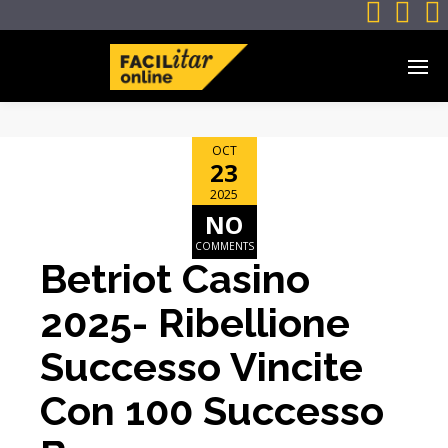



OCT
23
2025
NO
COMMENTS
Betriot Casino
2025- Ribellione
Successo Vincite
Con 100 Successo