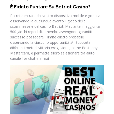
È Fidato Puntare Su Betriot Casino?
Potrete entrare dal vostro dispositivo mobile e godervi
osservando la qualunque evento il globo delle
scommesse e del casinò Betriot. Mediante in aggiunta
500 giochi reperibili, i membri avvengono garantiti
successo possedere il limite diletto probabile
osservando la ciascuno opportunità 🎉. Supporta
differenti metodi vittoria erogazione, come Postepay e
Mastercard, e permette alloro selezionare tra aiuto
canale live chat e e-mail.