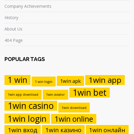
Company Achievements
History
About Us
404 Page
POPULAR TAGS
1 win
1win app
1win apk
1 win login
1win bet
1win app download
1win aviator
1win casino
1win download
1win login
1win online
1win вход
1win казино
1win онлайн