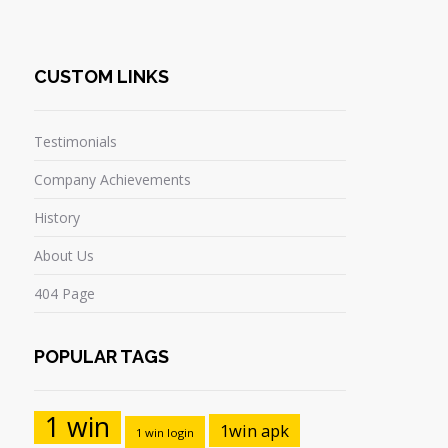
CUSTOM LINKS
Testimonials
Company Achievements
History
About Us
404 Page
POPULAR TAGS
1 win
1win apk
1 win login