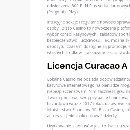
odwiedzenia 800 PLN Plus setka darmowyc
(Pragmatic Play).
Intuicyjne sekcje i regularne nowości spraw
osoby.. Bizzo Casino to nowoczesna platfo
wybór konsol kasynowych i zakładów sporto
bezpieczeństwo i uczciwość. Tak, można sko
depozytu. Czasami dostępne są promocje, 
własnych środków – wskazane jest sprawdz
Licencja Curacao A
Lokalne Casino nie posiada odpowiedzialnoś
kasynowe internetowego na pieniądze mogą
niebezpieczeństwem. Nim zaczniesz grać na
Twoim państwa, swoją sytuację finansową 
hazardowa wraz z 2017 roku), ustawowe k
Ministerstwa Finansów RP. Bizzo Casino, ja
autoryzacji nie zaakceptować dzierży.
Użytkowanie z bonusów jest to świetna szan