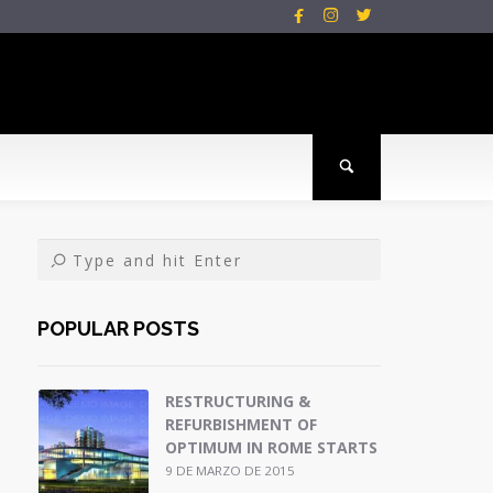



POPULAR POSTS
RESTRUCTURING &
REFURBISHMENT OF
OPTIMUM IN ROME STARTS
9 DE MARZO DE 2015