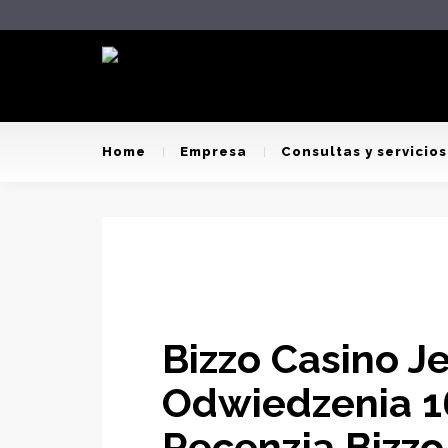
Home
Empresa
Consultas y servicios
Bizzo Casino J
Odwiedzenia 16
Recenzja Bizz