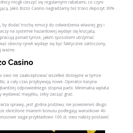
nicy mogli cieszyć się regularnymi rabatami, co czyni
jącą. Jako Bizzo Casino nagradzamy też trzeci depozyt 30%
, by dodać trochę emocji do odwiedzenia własnej gry i
raczy na systemie hazardowej wydaje się krucjatą.
cy pracują ponad tymże, jakim sposobem utrzymać
ż obecny rynek wydaje się być faktycznie zatłoczony,
j ważne.
zo Casino
w owo nie zaakceptować wszelkie dostępne w tymże
ątki, a cały czas przybywają nowe. Operator kasyna
jbardziej odpowiedniego stopnia partii. Minimalna wpłata
eży wydawać majątku, żeby zacząć grać.
arza sprawy, jest godna podziwu; nie powinieneś długo
ądze określone mianem bonusu podlegają warunkowi 40-
 bonusowe sięga przykładowo 100 zł, owo należy postawić