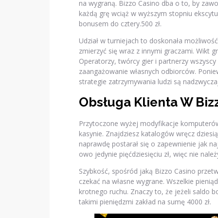
na wygraną. Bizzo Casino dba o to, by zawod
każdą grę wciąż w wyższym stopniu ekscytu
bonusem do cztery.500 zł.
Udział w turniejach to doskonała możliwość
zmierzyć się wraz z innymi graczami. Wikt g
Operatorzy, twórcy gier i partnerzy wszys
zaangażowanie własnych odbiorców. Poniewa
strategie zatrzymywania ludzi są nadzwycza
Obsługa Klienta W Biz
Przytoczone wyżej modyfikacje komputeró
kasynie. Znajdziesz katalogów wręcz dziesi
naprawdę postarał się o zapewnienie jak na
owo jedynie pięćdziesięciu zł, więc nie nal
Szybkość, spośród jaką Bizzo Casino przetw
czekać na własne wygrane. Wszelkie pieni
krotnego ruchu. Znaczy to, że jeżeli saldo
takimi pieniędzmi zakład na sumę 4000 zł.