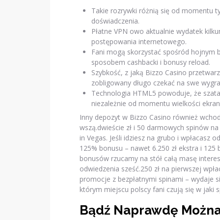
Takie rozrywki różnią się od momentu t
doświadczenia.
Płatne VPN owo aktualnie wydatek kilku
postępowania internetowego.
Fani mogą skorzystać spośród hojnym b
sposobem cashbacki i bonusy reload.
Szybkość, z jaką Bizzo Casino przetwarz
zobligowany długo czekać na swe wygra
Technologia HTML5 powoduje, że szata g
niezależnie od momentu wielkości ekran
Inny depozyt w Bizzo Casino również wcho
wszą.dwieście zł i 50 darmowych spinów na h
in Vegas. Jeśli idziesz na grubo i wpłacasz o
125% bonusu – nawet 6.250 zł ekstra i 125 
bonusów rzucamy na stół całą masę intere
odwiedzenia sześć.250 zł na pierwszej wpła
promocje z bezpłatnymi spinami – wydaje s
którym miejscu polscy fani czują się w jaki
Bądź Naprawdę Można