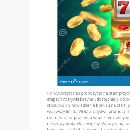
Po wykorzystaniu propozycje na start przyc
etapach rozrywki kasyna udostępniają odrob
stosunku do odwiedzenia bonusu na start, 
wyjąwszy limitu. Wraz Z obydwu promocji m
nie musi mieć problemu wraz z tym, żeby d
rzeczowy dodatek pieniężny. Wzory mają oc
bonusowych. Wpłać w czwartek używając k