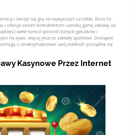
mocji i cieszyć się grą na najwyższym szczeblu. Bizzo to
racao i oferuje swoim kontrahentom szeroką gamę zabawy od
jdziesz wiele konsol spośród różnych gatunków i
yno na żywo, więcej jeszcze zakłady sportowe. Dostępne
pomogą ci zmaksymalizować swój bankroll i porządnie się
awy Kasynowe Przez Internet