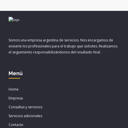
Somos una empresa argentina de servicios. Nos encargamos de
enviarte los profesionales para el trabajo que solicites. Realizamos
el seguimiento responsabilizándonos del resultado final.
Menú
Home
Empresa
Consultas y servicios
Servicios adicionales
Contacto