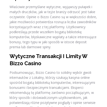
Właściwie przemyślane wytyczne, wyjąwszy pułapek i
małych druczków, jak w tejże branży odrzucić jest takie
oczywiste. Opinie o Bizzo Casino są w większości dobre,
jakie możliwości potwierdza rosnąca liczba zawodników
korzystających wraz z tej platformy. Użytkownicy
podkreślają przede wszelkim bogatą bibliotekę
komputerów, błyskawiczne wypłaty a także interesujące
bonusy, tego typu w jaki sposób w istocie deposit
premia lub darmowe spiny.
Wytyczne Transakcji I Limity W
Bizzo Casino
Podsumowując, Bizzo Casino to solidny wybór gwoli
internautów z Lokalny, którzy szukają kasyna online
spośród bogatą biblioteką komputerów, interesującymi
bonusami i bezpiecznymi transakcjami. Eksperci
rekomendują tę platformę zarówno początkującym, w
który sposób i doświadczonym użytkownikom, jak
potwierdzają różne pozytywne poglądy i opinie serwisie