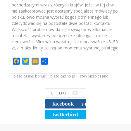
pochodzącymi wraz z różnych krajów. Jeżeli w tej chwili
nie zaakceptować jest dostępny specjalista mówiący po
polsku, owo można wybrać kogoś odmiennego lub
zdecydować się na pozostałe dwie postaci kontaktu .
Większość problemów da się rozwiązać w kilkanaście
minutek – wystarczy połączenie z obsługą i trochę
cierpliwości. Minimalna wpłata jest to przeważnie 45–50
zł, a maks. limity zależą od momentu wybranej strategie.
F
T
E
C
a
w
m
o
c
i
a
m
bizzo casino bonus
bizzo casino pl
spin bizzo casino
e
t
i
p
b
t
l
a
LIKE
0
o
e
r
o
r
t
facebook
SHARE
k
i
twitterbird
TWEET
r