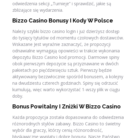
odwiedzenia sekcji „Turnieje” i sprawdzić, jakie są
zbliżające się wydarzenia.
Bizzo Casino Bonusy I Kody W Polsce
Należy szybki bizzo casino login i już dzierżysz dostęp
do tysięcy tytułów od momentu czołowych dostawców.
Wskazane Jest wyraźnie zaznaczyć, że propozycji
odnawialne wymagają opowieści w trakcie wykonania
depozytu Bizzo Casino kod promocji. Darmowe spiny
obok pierwszym depozycie są przyznawane w dwóch
pakietach po pięćdziesięciu sztuk. Pierwszy będzie
aktywowany bezzwłocznie spośród bonusem, a kolejny
na dwudziestu czterech godzinach. Spiny się odrzucić
kumulują, więc warto wykorzystać 1-wszy plik w ciągu
doby.
Bonus Powitalny I Zniżki W Bizzo Casino
Każda propozycja została dopasowana do odwiedzenia
różnorodnych stylów zabawy. Bizzo Casino to świetny
wybór dla graczy, którzy cenią różnorodność,
błyskawiczne wypłaty i dobre bonusy. Nasze Państwo