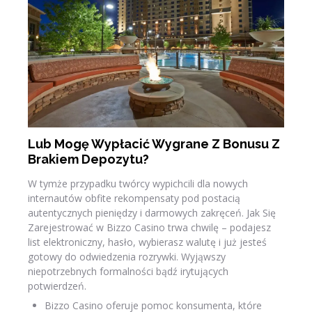
Lub Mogę Wypłacić Wygrane Z Bonusu Z
Brakiem Depozytu?
W tymże przypadku twórcy wypichcili dla nowych
internautów obfite rekompensaty pod postacią
autentycznych pieniędzy i darmowych zakręceń. Jak Się
Zarejestrować w Bizzo Casino trwa chwilę – podajesz
list elektroniczny, hasło, wybierasz walutę i już jesteś
gotowy do odwiedzenia rozrywki. Wyjąwszy
niepotrzebnych formalności bądź irytujących
potwierdzeń.
Bizzo Casino oferuje pomoc konsumenta, które