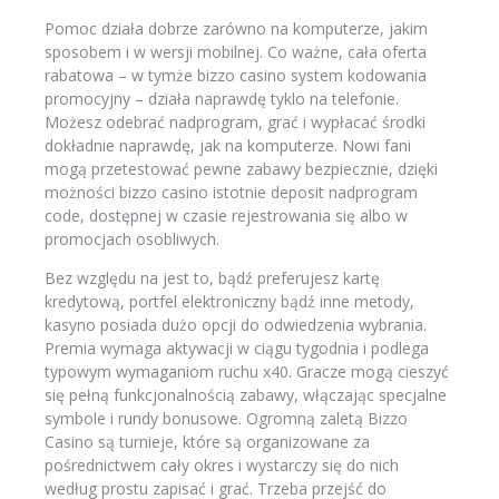
Pomoc działa dobrze zarówno na komputerze, jakim
sposobem i w wersji mobilnej. Co ważne, cała oferta
rabatowa – w tymże bizzo casino system kodowania
promocyjny – działa naprawdę tyklo na telefonie.
Możesz odebrać nadprogram, grać i wypłacać środki
dokładnie naprawdę, jak na komputerze. Nowi fani
mogą przetestować pewne zabawy bezpiecznie, dzięki
możności bizzo casino istotnie deposit nadprogram
code, dostępnej w czasie rejestrowania się albo w
promocjach osobliwych.
Bez względu na jest to, bądź preferujesz kartę
kredytową, portfel elektroniczny bądź inne metody,
kasyno posiada dużo opcji do odwiedzenia wybrania.
Premia wymaga aktywacji w ciągu tygodnia i podlega
typowym wymaganiom ruchu x40. Gracze mogą cieszyć
się pełną funkcjonalnością zabawy, włączając specjalne
symbole i rundy bonusowe. Ogromną zaletą Bizzo
Casino są turnieje, które są organizowane za
pośrednictwem cały okres i wystarczy się do nich
według prostu zapisać i grać. Trzeba przejść do