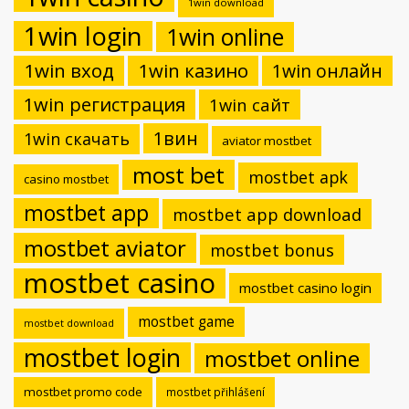
1win download
1win login
1win online
1win вход
1win казино
1win онлайн
1win регистрация
1win сайт
1вин
1win скачать
aviator mostbet
most bet
mostbet apk
casino mostbet
mostbet app
mostbet app download
mostbet aviator
mostbet bonus
mostbet casino
mostbet casino login
mostbet game
mostbet download
mostbet login
mostbet online
mostbet promo code
mostbet přihlášení