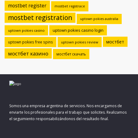
mostbet register
mostbet registrace
mostbet registration
uptown pokies australia
uptown pokies casino login
uptown pokies casino
мостбет
uptown pokies free spins
uptown pokies review
мостбет казино
мостбет скачать
Somos una empresa argentina de servicios. Nos encargamos de
enviarte los profesionales para el trabajo que solicites. Realizamos
el seguimiento responsabilizándonos del resultado final.