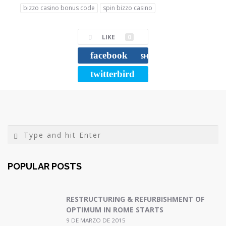
c
i
a
m
bizzo casino bonus code
spin bizzo casino
e
t
i
p
b
t
l
a
LIKE
0
o
e
r
o
r
t
facebook
SHARE
k
i
twitterbird
TWEET
r
POPULAR POSTS
RESTRUCTURING & REFURBISHMENT OF
OPTIMUM IN ROME STARTS
9 DE MARZO DE 2015