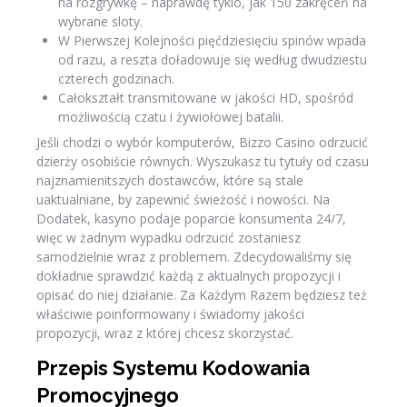
na rozgrywkę – naprawdę tyklo, jak 150 zakręceń na
wybrane sloty.
W Pierwszej Kolejności pięćdziesięciu spinów wpada
od razu, a reszta doładowuje się według dwudziestu
czterech godzinach.
Całokształt transmitowane w jakości HD, spośród
możliwością czatu i żywiołowej batalii.
Jeśli chodzi o wybór komputerów, Bizzo Casino odrzucić
dzierży osobiście równych. Wyszukasz tu tytuły od czasu
najznamienitszych dostawców, które są stale
uaktualniane, by zapewnić świeżość i nowości. Na
Dodatek, kasyno podaje poparcie konsumenta 24/7,
więc w żadnym wypadku odrzucić zostaniesz
samodzielnie wraz z problemem. Zdecydowaliśmy się
dokładnie sprawdzić każdą z aktualnych propozycji i
opisać do niej działanie. Za Każdym Razem będziesz też
właściwie poinformowany i świadomy jakości
propozycji, wraz z której chcesz skorzystać.
Przepis Systemu Kodowania
Promocyjnego