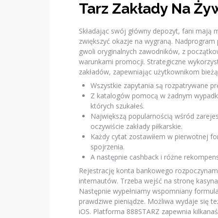
Tarz Zakłady Na Ży
Składając swój główny depozyt, fani mają m
zwiększyć okazje na wygraną. Nadprogram p
gwoli oryginalnych zawodników, z początk
warunkami promocji. Strategiczne wykorzys
zakładów, zapewniając użytkownikom bieżące
Wszystkie zapytania są rozpatrywane prę
Z katalogów pomocą w żadnym wypadku si
których szukałeś.
Największą popularnością wśród zareje
oczywiście zakłady piłkarskie.
Każdy cytat zostawiłem w pierwotnej fo
spojrzenia.
A następnie cashback i różne rekompens
Rejestrację konta bankowego rozpoczynamy 
internautów. Trzeba wejść na stronę kasyna
Następnie wypełniamy wspomniany formul
prawdziwe pieniądze. Możliwa wydaje się t
iOS. Platforma 888STARZ zapewnia kilkana