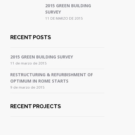
2015 GREEN BUILDING
SURVEY
11 DE MARZO DE 2015
RECENT POSTS
2015 GREEN BUILDING SURVEY
11 de marzo de 2015
RESTRUCTURING & REFURBISHMENT OF
OPTIMUM IN ROME STARTS
9 de marzo de 2015
RECENT PROJECTS