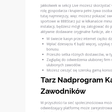
Jakkolwiek w sekcji Live możesz skorzysta
rolę gospodarza i krupiera pełni żywa osoba
tutaj najmniejszy, więc możesz pokazać sw
sportowe w 888Starz już w kilkanaście min
instalacji, będziesz mógł się zalogować d
aktywnie dodawane oryginalne funkcje, ale
W świecie kasyn przez internet ciężko d
Wpłać dziesięciu € bądź więcej, uzysk
bonusu.
Przeszło setka różnych dostawców, w ty
Zaglądaj do odwiedzenia ulubionej firm 
ulubionych zawodów.
Możesz cieszyć się szeroką gamą konso
Tarz Nadprogram K
Zawodników
W przyszłości ta sieć społecznościowa moż
odwiedzający platformę może zarejestrować