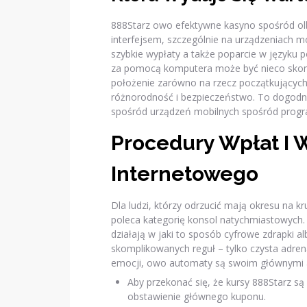
888Starz owo efektywne kasyno spośród olbr
interfejsem, szczególnie na urządzeniach 
szybkie wypłaty a także poparcie w języku
za pomocą komputera może być nieco skomp
położenie zarówno na rzecz początkujących
różnorodność i bezpieczeństwo. To dogodne 
spośród urządzeń mobilnych spośród prog
Procedury Wpłat I 
Internetowego
Dla ludzi, którzy odrzucić mają okresu na k
poleca kategorię konsol natychmiastowych. 
działają w jaki to sposób cyfrowe zdrapki alb
skomplikowanych reguł – tylko czysta adrenali
emocji, owo automaty są swoim głównymi a
Aby przekonać się, że kursy 888Starz są
obstawienie głównego kuponu.