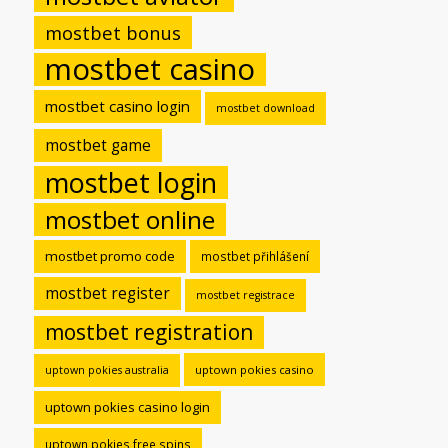
mostbet bonus
mostbet casino
mostbet casino login
mostbet download
mostbet game
mostbet login
mostbet online
mostbet promo code
mostbet přihlášení
mostbet register
mostbet registrace
mostbet registration
uptown pokies casino
uptown pokies australia
uptown pokies casino login
uptown pokies free spins