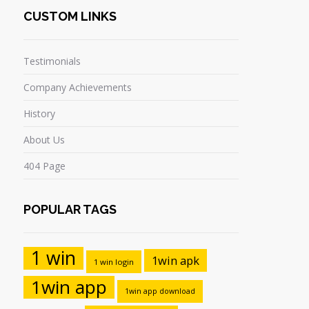
CUSTOM LINKS
Testimonials
Company Achievements
History
About Us
404 Page
POPULAR TAGS
1 win
1win apk
1 win login
1win app
1win app download