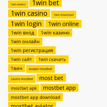
1win bet
1win aviator
1win casino
1win download
1win login
1win online
1win вход
1win казино
1win онлайн
1win регистрация
1win сайт
1win скачать
1вин
aviator mostbet
most bet
casino mostbet
mostbet app
mostbet apk
mostbet app download
mostbet aviator