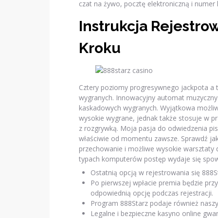
czat na żywo, pocztę elektroniczną i num
Instrukcja Rejestro
Kroku
Cztery poziomy progresywnego jackpota a ta
wygranych. Innowacyjny automat muzyczny 
kaskadowych wygranych. Wyjątkowa możliwo
wysokie wygrane, jednak także stosuje w 
z rozgrywką. Moja pasja do odwiedzenia p
właściwie od momentu zawsze. Sprawdź jaka
przechowanie i możliwe wysokie warsztaty
typach komputerów postęp wydaje się spowo
Ostatnią opcją w rejestrowania się 888St
Po pierwszej wpłacie premia będzie prz
odpowiednią opcję podczas rejestracji.
Program 888Starz podaje również nasz
Legalne i bezpieczne kasyno online gwar