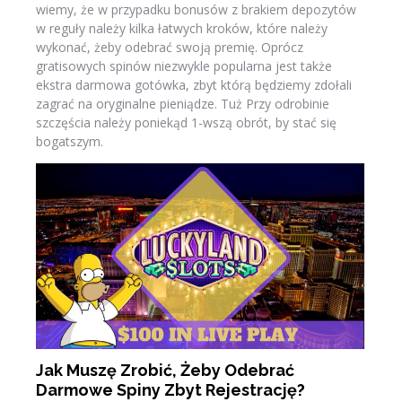
wiemy, że w przypadku bonusów z brakiem depozytów
w reguły należy kilka łatwych kroków, które należy
wykonać, żeby odebrać swoją premię. Oprócz
gratisowych spinów niezwykle popularna jest także
ekstra darmowa gotówka, zbyt którą będziemy zdołali
zagrać na oryginalne pieniądze. Tuż Przy odrobinie
szczęścia należy poniekąd 1-wszą obrót, by stać się
bogatszym.
Jak Muszę Zrobić, Żeby Odebrać
Darmowe Spiny Zbyt Rejestrację?