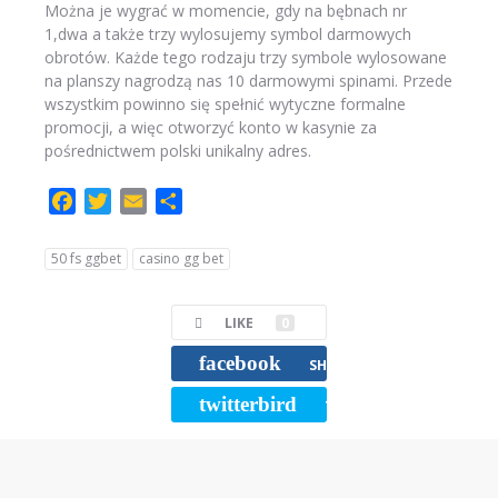
Można je wygrać w momencie, gdy na bębnach nr
1,dwa a także trzy wylosujemy symbol darmowych
obrotów. Każde tego rodzaju trzy symbole wylosowane
na planszy nagrodzą nas 10 darmowymi spinami. Przede
wszystkim powinno się spełnić wytyczne formalne
promocji, a więc otworzyć konto w kasynie za
pośrednictwem polski unikalny adres.
F
T
E
C
a
w
m
o
c
i
a
m
50 fs ggbet
casino gg bet
e
t
i
p
b
t
l
a
LIKE
0
o
e
r
o
r
t
facebook
SHARE
k
i
twitterbird
TWEET
r