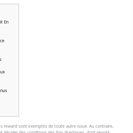
ôt En
nce
s
eux
onus
es reward sont exemptés de toute autre issue. Au contraire,
t décider des conditions des fois drastiques, dont revoilà