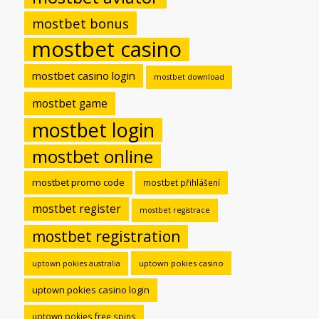
mostbet bonus
mostbet casino
mostbet casino login
mostbet download
mostbet game
mostbet login
mostbet online
mostbet promo code
mostbet přihlášení
mostbet register
mostbet registrace
mostbet registration
uptown pokies casino
uptown pokies australia
uptown pokies casino login
uptown pokies free spins