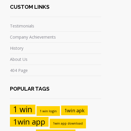
CUSTOM LINKS
Testimonials
Company Achievements
History
About Us
404 Page
POPULAR TAGS
1 win
1win apk
1 win login
1win app
1win app download