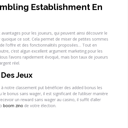
mbling Establishment En
avantages pour les joueurs, qui peuvent ainsi découvrir le
er quoique ce soit. Cela permet de miser de petites sommes
 de l’offre et des fonctionnalités proposées… Tout en
outre, c’est algun excellent argument marketing pour les
i. Nous l’avons rapidement évoqué, mais bon taux de joueurs
argent réel.
 Des Jeux
à notre classement put bénéficier des added bonus les
e bonus sans wager, il est significant de l’utiliser manière
ecevoir un reward sans wager au casino, il suffit d’aller
no
boom zino
de votre élection.