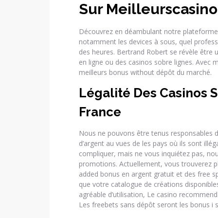
Sur Meilleurscasino
Découvrez en déambulant notre plateforme 
notamment les devices à sous, quel profess
des heures. Bertrand Robert se révèle être 
en ligne ou des casinos sobre lignes. Avec m
meilleurs bonus without dépôt du marché.
Légalité Des Casinos 
France
Nous ne pouvons être tenus responsables de 
d’argent au vues de les pays où ils sont ill
compliquer, mais ne vous inquiétez pas, no
promotions. Actuellement, vous trouverez pl
added bonus en argent gratuit et des free sp
que votre catalogue de créations disponibles 
agréable d’utilisation, Le casino recommend
Les freebets sans dépôt seront les bonus i st