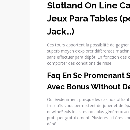
Slotland On Line Ca
Jeux Para Tables (p
Jack…)
Ces tours apportent la possibilité de gagner 
superb moyen d’explorer différentes machin
sans effectuer para dépôt. En fonction des 
comporter des conditions de mise.
Faq En Se Promenant Su
Avec Bonus Without D
Oui évidemment puisque les casinos offrant 
fait qu’ils vous permettent de jouer et de é
newlineSeuls les sites nos plus généreux a
pratiquer gratuitement. Plusieurs critères s
dépôt.