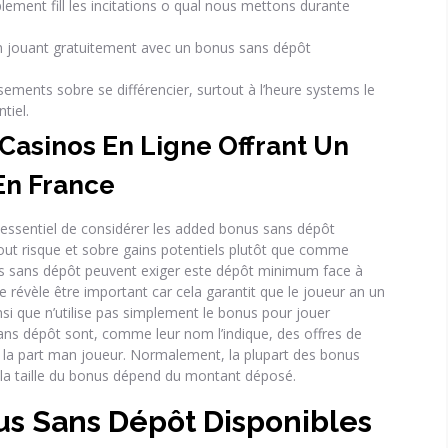
lement fill les incitations o qual nous mettons durante
 en jouant gratuitement avec un bonus sans dépôt
ssements sobre se différencier, surtout à l’heure systems le
tiel.
 Casinos En Ligne Offrant Un
En France
st essentiel de considérer les added bonus sans dépôt
ut risque et sobre gains potentiels plutôt que comme
nus sans dépôt peuvent exiger este dépôt minimum face à
se révèle être important car cela garantit que le joueur an un
nsi que n’utilise pas simplement le bonus pour jouer
ans dépôt sont, comme leur nom l’indique, des offres de
e la part man joueur. Normalement, la plupart des bonus
 la taille du bonus dépend du montant déposé.
s Sans Dépôt Disponibles