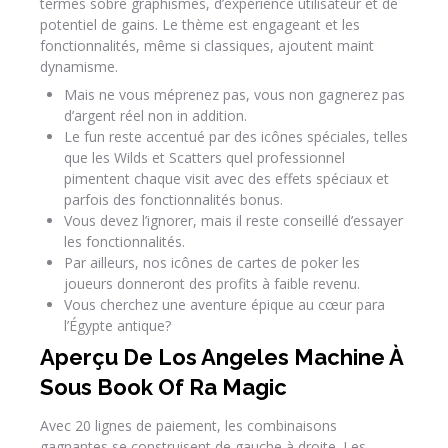
termes sobre graphismes, d’expérience utilisateur et de
potentiel de gains. Le thème est engageant et les
fonctionnalités, même si classiques, ajoutent maint
dynamisme.
Mais ne vous méprenez pas, vous non gagnerez pas
d’argent réel non in addition.
Le fun reste accentué par des icônes spéciales, telles
que les Wilds et Scatters quel professionnel
pimentent chaque visit avec des effets spéciaux et
parfois des fonctionnalités bonus.
Vous devez l’ignorer, mais il reste conseillé d’essayer
les fonctionnalités.
Par ailleurs, nos icônes de cartes de poker les
joueurs donneront des profits à faible revenu.
Vous cherchez une aventure épique au cœur para
l’Égypte antique?
Aperçu De Los Angeles Machine À
Sous Book Of Ra Magic
Avec 20 lignes de paiement, les combinaisons
gagnantes se construisent de gauche à droite. Les