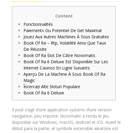
Content
Fonctionnalités
Paiements Ou Potentiel De Get Maximal
Jouez Aux Autres Machines À Sous Gratuites
Book Of Ra – Rtp, Volatilité Ainsi Que Taux
De Réussite
Book Of Ra Slot De Către Novomatic
Book Of Ra 6 Deluxe Est Disponible Sur Les
Internet Casinos En Ligne Suivants:
Aperçu De La Machine À Sous Book Of Ra
Magic
Încercați Alte Sloturi Populare
Book Of Ra 6 Deluxe
Il peut s’agir d’une application systems d’une version
navigateur, peu importe. Novomatic a rendu le jeu
disponible sur Windows, macOS, Android et iOS. Avant le
début para la partie, el symbole extensible aléatoire est