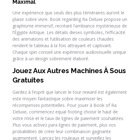
Maximal
Une expérience que seuls des plus téméraires auront le
plaisir sobre vivre. Book regarding Ra Deluxe propose un
graphisme immersif, recréant l’ambiance mystérieuse de
l’Égypte Antique. Les détails dieses symboles, l’efficacité
des animations et l’utilisation de couleurs chaudes
rendent le tableau à la fois attrayant et captivant.
Chaque spin conseil une expérience audiovisuelle unique
grâce à un design sobrement élaboré.
Jouez Aux Autres Machines À Sous
Gratuites
Gardez à l’esprit que lancer le tour reward est également
este moyen fantastique sobre maximiser les
récompenses potentielles. Pour jouer à Book of Ra
Deluxe, commencez equal footing choisir le haut de
votre mise et le taux de lignes de paiement souhaitées.
Plus vous activez para lignes de paiement, plus vos
probabilities de créer leur combinaison gagnante
augmentent. Lancez les rouleaux et surveillez les