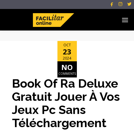



OCT
23
2024
NO
COMMENTS
Book Of Ra Deluxe
Gratuit Jouer À Vos
Jeux Pc Sans
Téléchargement