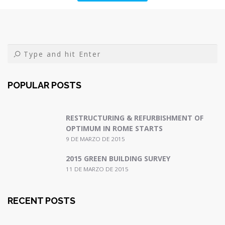
k
i
r
POPULAR POSTS
RESTRUCTURING & REFURBISHMENT OF
OPTIMUM IN ROME STARTS
9 DE MARZO DE 2015
2015 GREEN BUILDING SURVEY
11 DE MARZO DE 2015
RECENT POSTS