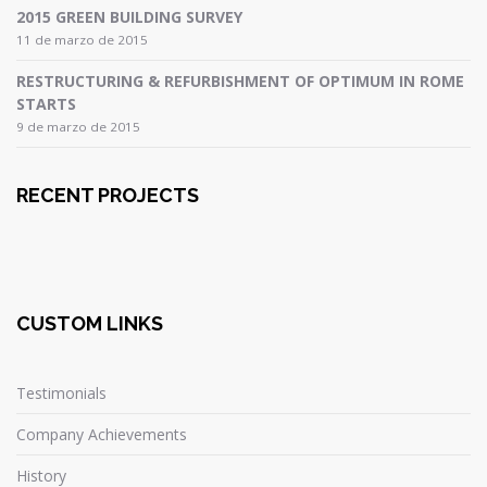
2015 GREEN BUILDING SURVEY
11 de marzo de 2015
RESTRUCTURING & REFURBISHMENT OF OPTIMUM IN ROME
STARTS
9 de marzo de 2015
RECENT PROJECTS
CUSTOM LINKS
Testimonials
Company Achievements
History