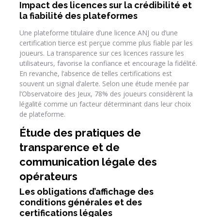
Impact des licences sur la crédibilité et
la fiabilité des plateformes
Une plateforme titulaire d’une licence ANJ ou d’une
certification tierce est perçue comme plus fiable par les
joueurs. La transparence sur ces licences rassure les
utilisateurs, favorise la confiance et encourage la fidélité.
En revanche, l’absence de telles certifications est
souvent un signal d’alerte. Selon une étude menée par
l’Observatoire des Jeux, 78% des joueurs considèrent la
légalité comme un facteur déterminant dans leur choix
de plateforme.
Étude des pratiques de
transparence et de
communication légale des
opérateurs
Les obligations d’affichage des
conditions générales et des
certifications légales