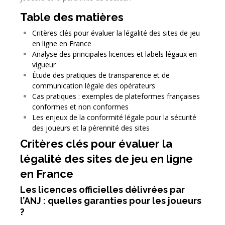
Table des matières
Critères clés pour évaluer la légalité des sites de jeu
en ligne en France
Analyse des principales licences et labels légaux en
vigueur
Étude des pratiques de transparence et de
communication légale des opérateurs
Cas pratiques : exemples de plateformes françaises
conformes et non conformes
Les enjeux de la conformité légale pour la sécurité
des joueurs et la pérennité des sites
Critères clés pour évaluer la
légalité des sites de jeu en ligne
en France
Les licences officielles délivrées par
l’ANJ : quelles garanties pour les joueurs
?