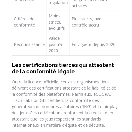
régulation
activités
Moins
Critères de
Plus stricts, avec
stricts,
conformité
contrôle accru
évolutifs
Valide
Reconnaissance
jusqu’à
En vigueur depuis 2020
2020
Les certifications tierces qui attestent
de la conformité légale
Outre la licence officielle, certains organismes tiers
délivrent des certifications attestant de la fiabilité et de
la conformité des plateformes. Parmi eux, eCOGRA,
iTech Labs ou GLI certifient la conformité des
générateurs de nombres aléatoires (RNG) et la fair-play
des jeux. Ces certifications renforcent la crédibilité en
attestant que les jeux respectent les standards
internationaux en matière d’équité et de sécurité.