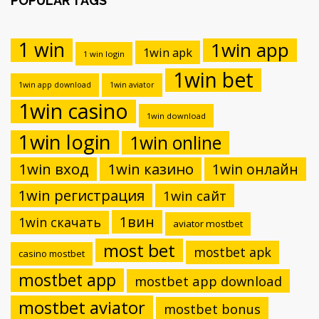
POPULAR TAGS
1 win
1win app
1win apk
1 win login
1win bet
1win app download
1win aviator
1win casino
1win download
1win login
1win online
1win вход
1win казино
1win онлайн
1win регистрация
1win сайт
1вин
1win скачать
aviator mostbet
most bet
mostbet apk
casino mostbet
mostbet app
mostbet app download
mostbet aviator
mostbet bonus