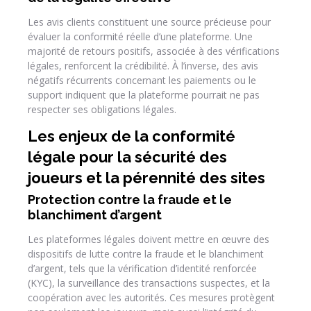
Les avis clients constituent une source précieuse pour
évaluer la conformité réelle d’une plateforme. Une
majorité de retours positifs, associée à des vérifications
légales, renforcent la crédibilité. À l’inverse, des avis
négatifs récurrents concernant les paiements ou le
support indiquent que la plateforme pourrait ne pas
respecter ses obligations légales.
Les enjeux de la conformité
légale pour la sécurité des
joueurs et la pérennité des sites
Protection contre la fraude et le
blanchiment d’argent
Les plateformes légales doivent mettre en œuvre des
dispositifs de lutte contre la fraude et le blanchiment
d’argent, tels que la vérification d’identité renforcée
(KYC), la surveillance des transactions suspectes, et la
coopération avec les autorités. Ces mesures protègent