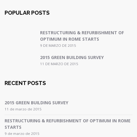
POPULAR POSTS
RESTRUCTURING & REFURBISHMENT OF
OPTIMUM IN ROME STARTS
9 DE MARZO DE 2015
2015 GREEN BUILDING SURVEY
11 DE MARZO DE 2015
RECENT POSTS
2015 GREEN BUILDING SURVEY
11 de marzo de 2015
RESTRUCTURING & REFURBISHMENT OF OPTIMUM IN ROME
STARTS
9 de marzo de 2015