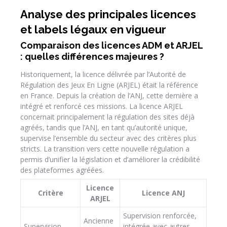
Analyse des principales licences
et labels légaux en vigueur
Comparaison des licences ADM et ARJEL
: quelles différences majeures ?
Historiquement, la licence délivrée par l’Autorité de
Régulation des Jeux En Ligne (ARJEL) était la référence
en France. Depuis la création de l’ANJ, cette dernière a
intégré et renforcé ces missions. La licence ARJEL
concernait principalement la régulation des sites déjà
agréés, tandis que l’ANJ, en tant qu’autorité unique,
supervise l’ensemble du secteur avec des critères plus
stricts. La transition vers cette nouvelle régulation a
permis d’unifier la législation et d’améliorer la crédibilité
des plateformes agréées.
Licence
Critère
Licence ANJ
ARJEL
Supervision renforcée,
Ancienne
Supervision
intégrée avec autres