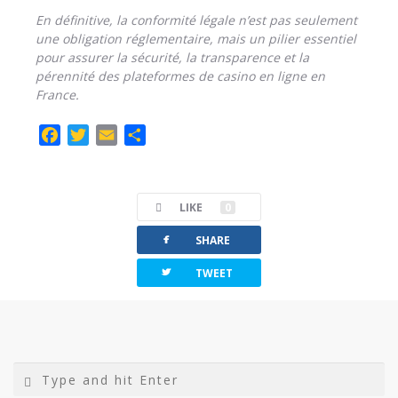
En définitive, la conformité légale n’est pas seulement
une obligation réglementaire, mais un pilier essentiel
pour assurer la sécurité, la transparence et la
pérennité des plateformes de casino en ligne en
France.
F
T
E
C
a
w
m
o
c
i
a
m
e
t
i
p
LIKE
0
b
t
l
a
facebook
o
e
r
SHARE
o
r
t
twitterbird
TWEET
k
i
r