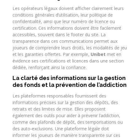
Les opérateurs légaux doivent afficher clairement leurs
conditions générales d’utilisation, leur politique de
confidentialité, ainsi que leur numéro de licence ou
certification. Ces informations doivent être facilement
accessibles, souvent dans le footer du site. La
transparence dans ces communications permet aux
joueurs de comprendre leurs droits, les modalités de jeu
et les garanties offertes. Par exemple,
Unibet
met en
évidence ses certifications et licences dans une section
dédiée, renforçant ainsi la confiance.
La clarté des informations sur la gestion
des fonds et la prévention de l’addiction
Les plateformes responsables fournissent des
informations précises sur la gestion des dépôts, des
retraits et des limites de mise. Elles proposent
également des outils pour aider à prévenir l’addiction,
comme des plafonds de dépôt, des temporisations ou
des auto-exclusions. Une plateforme légale doit
informer les joueurs de manière transparente sur ces