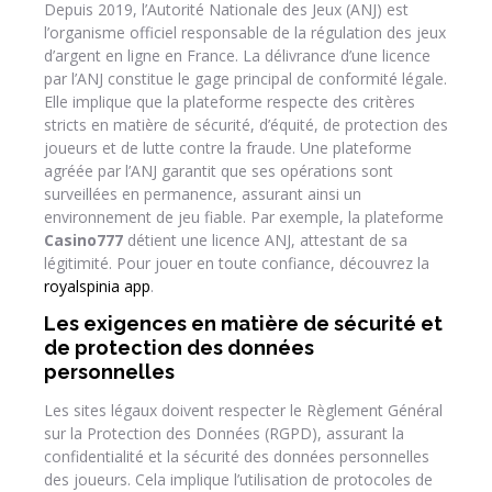
Depuis 2019, l’Autorité Nationale des Jeux (ANJ) est
l’organisme officiel responsable de la régulation des jeux
d’argent en ligne en France. La délivrance d’une licence
par l’ANJ constitue le gage principal de conformité légale.
Elle implique que la plateforme respecte des critères
stricts en matière de sécurité, d’équité, de protection des
joueurs et de lutte contre la fraude. Une plateforme
agréée par l’ANJ garantit que ses opérations sont
surveillées en permanence, assurant ainsi un
environnement de jeu fiable. Par exemple, la plateforme
Casino777
détient une licence ANJ, attestant de sa
légitimité. Pour jouer en toute confiance, découvrez la
royalspinia app
.
Les exigences en matière de sécurité et
de protection des données
personnelles
Les sites légaux doivent respecter le Règlement Général
sur la Protection des Données (RGPD), assurant la
confidentialité et la sécurité des données personnelles
des joueurs. Cela implique l’utilisation de protocoles de